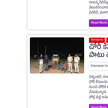
రాజన్న సిరిసిల
వెలువరించారు
వినికిడి, మూగ.
Read More..
Telangana
చోరీ క
పాటు చ
Published O
విశ్వంభర, రాజ
చోరీ కేసులను 
నుంచి చోరీకి
చేసుకున్నారు
బోర్ల వద్ద అమర
Read More..