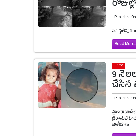
రోజుల్
Published O
వనస్థలిపురంల
Read More..
Crime
9 నెలల
చేసిన 
Published O
హైదరాబాద్‌ల
బైరామల్‌గూడ చ
పోలీసులు