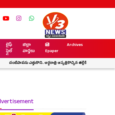
లైఫ్
జిల్లా
Archives
స్టైల్
వార్తలు
Epaper
ు ఎత్తుకొని.. అర్ధరాత్రి ఆస్పత్రికొచ్చిన తల్లికి అండగా నిలిచిన జగ్గారెడ్డి
vertisement