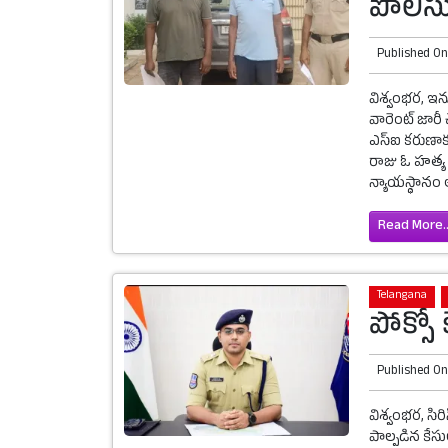
పోలీస
Published O
విశ్వంభర, ఇనుగ
వారెంట్ జారీ 
ఎస్ఐ కరుణాకర
రాజు ఓ హత్య 
న్యాయస్థానం 
Read More..
Telangana
పోక్సో
Published O
విశ్వంభర, సిర
పాల్పడిన కేసు