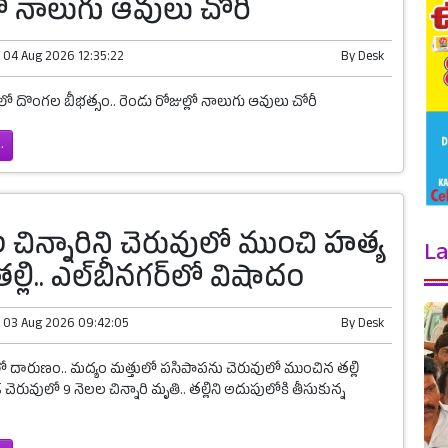
లో నాలుగు ఆవులు చోరీ
n
04 Aug 2026 12:35:22
By
Desk
ో దొంగల బీభత్సం.. రెండు రోజుల్లో నాలుగు ఆవులు చోరీ
.
 చిన్నారిని చెరువులో ముంచి హత్య
La
తల్లి.. ఎల్‌బీనగర్‌లో విషాదం
n
03 Aug 2026 09:42:05
By
Desk
ో దారుణం.. మద్యం మత్తులో పసిపాపను చెరువులో ముంచిన తల్లి
ెరువులో 9 నెలల చిన్నారి మృతి.. తల్లిని అదుపులోకి తీసుకున్న