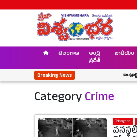
తెలంగాణ
ఆంధ్ర
జాతీయం
ప్రదేశ్
Breaking News
కాంట్రాక్టర్ శ్రీనివాస్
Category
Crime
Telangana
వనస్థల