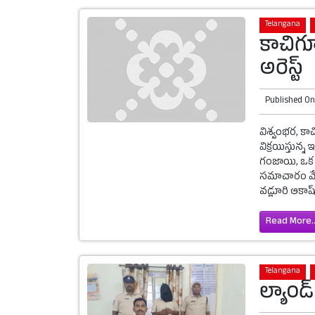
Telangana
కాచిగ
అరెస్ట్
Published O
విశ్వంభర, కా
విక్రయిస్తున్
గంజాయి, ఒక మ
సమాచారం మేరక
వడ్లూరి ఆకాష్‌
Read More..
Telangana
ల్యాండ్