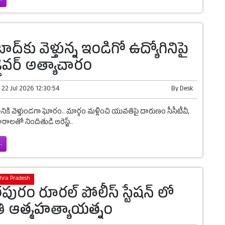
ద్‌కు వెళ్తున్న ఇండిగో ఉద్యోగినిపై
డ్రైవర్ అత్యాచారం
n
22 Jul 2026 12:30:54
By
Desk
ికి వెళ్తుండగా ఘోరం.. మార్గం మళ్లించి యువతిపై దారుణం సీసీటీవీ,
రాలతో నిందితుడి అరెస్ట్..
.
hra Pradesh
ురం రూరల్ పోలీస్ స్టేషన్ లో
 ఆత్మహత్యాయత్నం