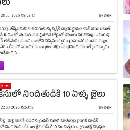
ులు
n
29 Jul 2026 09:52:17
By
Desk
ుర్తి: తప్పించుకుని తిరుగుతున్న వ్యక్తికి న్యాయస్థానం నాన్ బెయిలబుల్
చేయడంతో నిందితుని పట్టుకొని కోర్టులో హాజరు పరిచినట్లు ఇనుగుర్తి
్ తెలిపారు. మండలంలోని చిన్నముప్పారం గ్రామానికి చెందిన మల్లం
నేరం కేసులో మూడు నెలలు జైలు శిక్ష అనుభవించి బెయిల్ పై వచ్చాడు.
ఆదేశించిన...
.
Crime
 కేసులో నిందితుడికి 10 ఏళ్ళు జైలు
n
22 Jul 2026 15:53:13
By
Desk
ిసిల్ల : పట్టణానికి చెందిన మైనర్ మూగ కూతురిపై లైంగిక దాడికి
లో నిందితుడు వేముల శ్రీనివాస్ కి 10 సంవత్సరాల జైలుశిక్ష విధిస్తూ