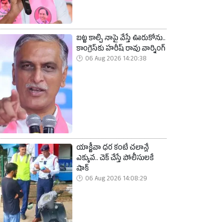
బట్ట కాల్చి నాపై వేస్తే ఊరుకోను..
కాంగ్రెస్‌కు హరీష్ రావు వార్నింగ్
06 Aug 2026 14:20:38
యాక్టీవా ధర కంటే చలాన్లే
ఎక్కువ.. చెక్ చేస్తే పోలీసులకే
షాక్
06 Aug 2026 14:08:29