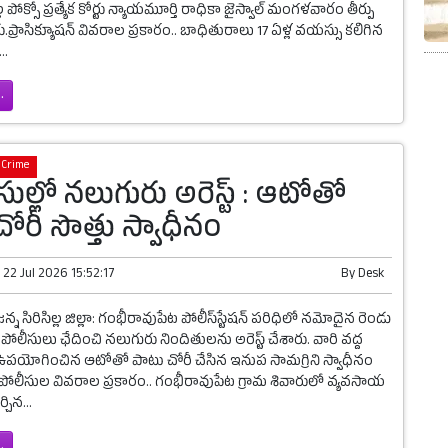
్ల పోక్సో ప్రత్యేక కోర్టు న్యాయమూర్తి రాధికా జైస్వాల్ మంగళవారం తీర్పు
.ప్రాసిక్యూషన్ వివరాల ప్రకారం.. బాధితురాలు 17 ఏళ్ల వయస్సు కలిగిన
..
.
Crime
ేసుల్లో నలుగురు అరెస్ట్ : ఆటోతో
ోరీ సొత్తు స్వాధీనం
n
22 Jul 2026 15:52:17
By
Desk
న్న సిరిసిల్ల జిల్లా: గంభీరావుపేట పోలీస్‌స్టేషన్ పరిధిలో నమోదైన రెండు
పోలీసులు ఛేదించి నలుగురు నిందితులను అరెస్ట్ చేశారు. వారి వద్ద
 ఉపయోగించిన ఆటోతో పాటు చోరీ చేసిన ఇనుప సామగ్రిని స్వాధీనం
. పోలీసుల వివరాల ప్రకారం.. గంభీరావుపేట గ్రామ శివారులో వ్యవసాయ
్చిన...
.