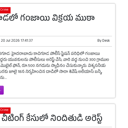
Crime
ూడలో గంజాయి విక్రయ ముఠా
n
20 Jul 2026 17:41:37
By
Desk
చిగూడ: హైదరాబాదు కాచిగూడ పోలీస్ స్టేషన్ పరిధిలో గంజాయి
న ఇద్దరు యువకులను పోలీసులు అరెస్ట్ చేసి, వారి వద్ద నుంచి 300 గ్రాముల
ొబైల్ ఫోన్, రూ.500 నగదును స్వాధీనం చేసుకున్నారు. విశ్వసనీయ
ు జూలై 18న నిర్వహించిన దాడిలో సారా శివేష్ అలియాస్ బన్నీ,
ను...
.
Crime
 చీటింగ్ కేసులో నిందితుడి అరెస్ట్