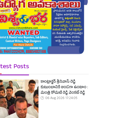
test Posts
కాంట్రాక్టర్ శ్రీనివాస్ రెడ్డి
కుటుంబానికి అండగా ఉంటాం :
మంత్రి కోమటి రెడ్డి వెంకట్ రెడ్డి
06 Aug 2026 17:24:05