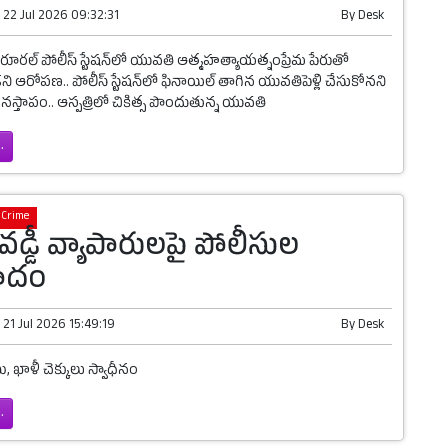
n
22 Jul 2026 09:32:31
By
Desk
రల్ పోలీస్ స్టేషన్‌లో యువతి ఆత్మహత్యాయత్నంప్రేమ పేరుతో
 ఆరోపణ.. పోలీస్ స్టేషన్‌లో ఫినాయిల్ తాగిన యువతిపెళ్లి చేసుకోనని
స్తాపం.. ఆస్పత్రిలో చికిత్స పొందుతున్న యువతి
.
Crime
వడ్డీ వ్యాపారులపై పోలీసుల
పాదం
n
21 Jul 2026 15:49:19
By
Desk
లు, ఖాళీ చెక్కులు స్వాధీనం
.