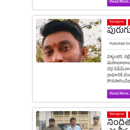
Read More..
Telangana
పురుగు
Published O
విశ్వంభర, నెల
మహబూబాబాద్ జ
చిర్ర రమేష్ 
గ్రామానికి చె
కొనసాగించేవా
Read More..
Telangana
నిందిత