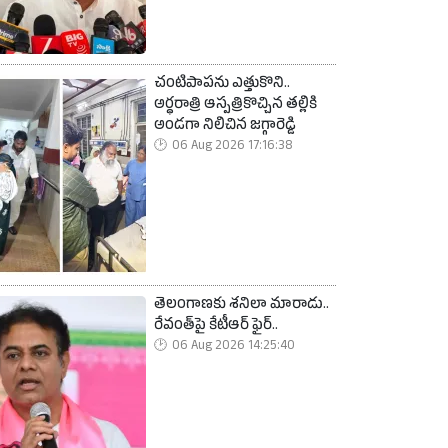
చంటిపాపను ఎత్తుకొని..
అర్ధరాత్రి ఆస్పత్రికొచ్చిన తల్లికి
అండగా నిలిచిన జగ్గారెడ్డి
06 Aug 2026 17:16:38
తెలంగాణకు శనిలా మారాడు..
రేవంత్‌పై కేటీఆర్ ఫైర్..
06 Aug 2026 14:25:40