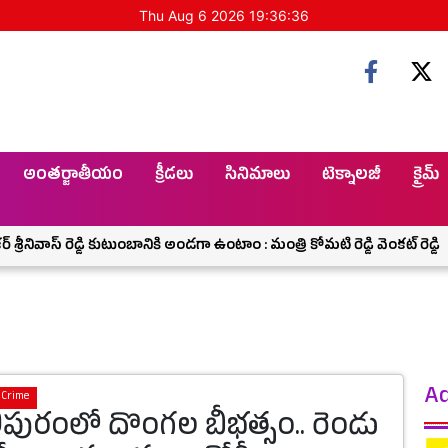
Thu Aug 6 2026 19:36:38
అంతర్జాతీయం
క్రీడలు
సినిమాలు
టెక్నాలజీ
క్రైమ్
 రెడ్డి కుటుంబానికి అండగా ఉంటాం : మంత్రి కోమటి రెడ్డి వెంకట్ రెడ్డి
చంటిపాపన
Ad
Crime
ిపురంలో దొంగల బీభత్సం.. రెండు