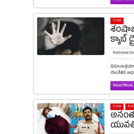
Crime
శంషాబా
క్యాబ్ 
Published O
విమానాశ్రయాన
సాంకేతిక ఆధా
Read More..
Crime
And
అనంతప
యువతి