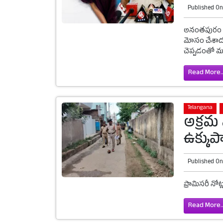
Published O
అనంతపురం రూ
మోసం చేశాడని
చెప్పడంతో మన
Read More..
Telangana
అక్రమ 
ఉక్కు
Published O
ప్రామిసరీ నోట్
Read More..