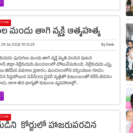
.
Crime
ల మందు తాగి వ్యక్తి ఆత్మహత్య
n
29 Jul 2026 10:13:25
By
Desk
్లికుదురు: పురుగుల మందు తాగి వ్యక్తి మృతి చెందిన ఘటన
ిల్లా నెల్లికుదురు మండలంలో చోటుచేసుకుంది. నెల్లికుదురు ఎస్సై
బాబు తెలిపిన వివరాల ప్రకారం, మండలంలోని నర్సింహుల గూడెం
ందిన సిద్దబోయిన నవీన్(30) డ్రైవర్ వృత్తితో కుటుంబంతో కలిసి జీవనం
డు. కాగా తన భార్యతో కుటుంబ వ్యవహారాల్లో...
.
Crime
ుడిని కోర్టులో హాజరుపరచిన