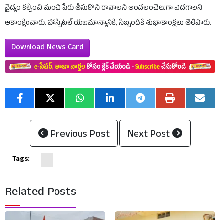
వైద్యం కల్పించి మంచి పేరు తీసుకొని రావాలని అంచలంచెలుగా ఎదగాలని
ఆకాంక్షించారు. హాస్పిటల్ యజమాన్యానికి, సిబ్బందికి శుభాకాంక్షలు తెలిపారు.
Download News Card
Previous Post
Next Post
Tags:
Related Posts