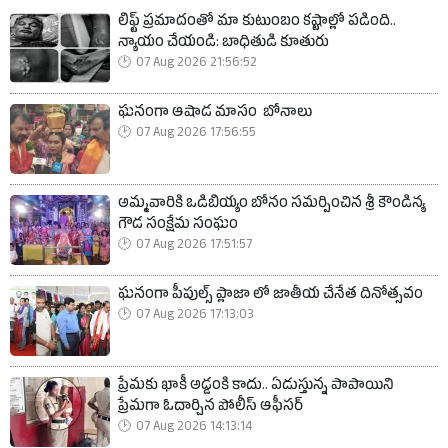
లిఫ్ట్ ప్రమాదంతో మా కుటుంబం కష్టాల్లో పడింది..
న్యాయం చేయండి: బాధితుడి కూతురు
07 Aug 2026 21:56:52
ఘనంగా ఆషాడ మాసం బోనాలు
07 Aug 2026 17:56:55
అమ్మవారికి ఒడిబియ్యం బోనం సమర్పించిన శ్రీ కౌండిన్య
గౌడ సంక్షేమ సంఘం
07 Aug 2026 17:51:57
ఘనంగా పీపుల్స్ ప్లాజా లో జాతీయ చేనేత దినోత్సవం
07 Aug 2026 17:13:03
ప్రేమకు ఖాకీ అడ్డంకి కాదు.. ఏడుస్తున్న పాపాయిని
ప్రేమగా ఓదార్చిన పోలీస్ ఆఫీసర్
07 Aug 2026 14:13:14