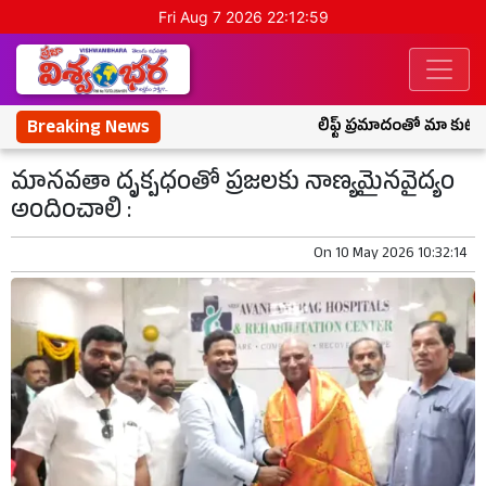
Fri Aug 7 2026 22:13:00
Breaking News
లిఫ్ట్ ప్రమాదంతో మా కుటుంబ
మానవతా దృక్పధంతో ప్రజలకు నాణ్యమైనవైద్యం
అందించాలి :
On
10 May 2026 10:32:14