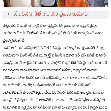
బిఆర్ఎస్ నేత ఆర్.ఎస్ ప్రవీణ్ కుమార్.
విశ్వంభర, దిల్సుఖ్ నగర్మానవతా దృక్పధంతో ప్రజలకు నాణ్యమైనవైద్యం
అందించాలి అని బిఆర్ఎస్ నేత ఆర్.ఎస్ ప్రవీణ్ కుమార్ అన్నారు. శనివారం
చైతన్యపురిలో నీ
అవని అనురాగ్ హాస్పిటల్ రిహాబిలిటేషన్ ప్రారంభోత్సవ కార్యక్రమానికి ముఖ్య
అతిధులుగా బిఆర్ఎస్ నేతలు, రిటైర్డ్ ఐపీఎస్ అధికారి ఆర్.ఎస్ ప్రవీణ్ కుమార్
ఎమ్మెల్సీ దాసోజు శ్రవణ్ కుమార్ లు పాల్గొని రిబ్బన్ కట్ చేసి ప్రారంభించారు. ఈ
సందర్బంగా వారు మాట్లాడుతూ సామాజిక వేత్తగా , అభ్యుదయభావాలు
కలిగిన అందొజు శంకర్ చారి నీ అభినందిస్తూ డా. రాజు డా. రామ్ మనోహర్ ,
డా. అనురాగ్ , డా. కీర్తి ల సహకారంతో అవని అనురాగ్ హాస్పిటల్
రిహాబిలిటేషన్ ప్రారంభోత్సవం చేయడం సంతోషకరమని అన్నారు. ప్రజలకు
నాణ్యమైన వైద్యం అందించి అందరికి అందుబాటులో ఉండేవిధంగా హాస్పిటల్
ను మానవత దృక్పధంతో నడిపించాలని వారు అన్నారు. అందరికి సరైన మంచి