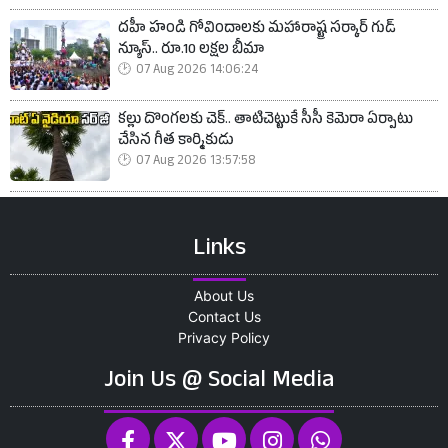
దహీ హండి గోవిందాలకు మహారాష్ట్ర సర్కార్ గుడ్
న్యూస్.. రూ.10 లక్షల బీమా
07 Aug 2026 14:06:24
కల్లు దొంగలకు చెక్.. తాటిచెట్టుకే సీసీ కెమెరా ఏర్పాటు
చేసిన గీత కార్మికుడు
07 Aug 2026 13:57:58
Links
About Us
Contact Us
Privacy Policy
Join Us @ Social Media