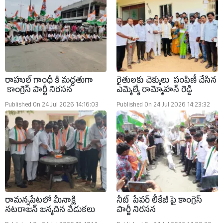
రాహుల్ గాంధీ కి మద్దతుగా
రైతులకు చెక్కులు పంపిణీ చేసిన
కాంగ్రెస్ పార్టీ నిరసన
ఎమ్మెల్యే రామ్మోహన్ రెడ్డి
Published On 24 Jul 2026 14:16:03
Published On 24 Jul 2026 14:23:32
రామన్నపేటలో మీనాక్షి
నీట్ పేపర్ లీకేజీ పై కాంగ్రెస్
నటరాజన్ జన్మదిన వేడుకలు
పార్టీ నిరసన