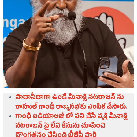
సాదాసీదాగా ఉండే మీనాక్షి నటరాజన్ ను
రాహుల్ గాంధీ రాజ్యసభకు ఎంపిక చేసారు.
గాంధీ ఐడియాలజీ లో పని చేసే వ్యక్తి మీనాక్షి
నటరాజన్ పై లేని కేసును చూపించి
దొంగతనం చేసింది బీజేపీ పార్టీ