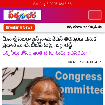
Sat Aug 8 2026 12:18:59
Breaking News
గిర్ని తండా అంగన్వాడి స్కూల్ల
మీనాక్షి నటరాజన్ నామినేషన్ తిరస్కరణ వెనుక
ప్రధాని మోదీ, బీజేపీ కుట్ర : జగ్గారెడ్డి
ఒక్క సీటు కోసం ఇంత దిగజారుడు అవసరమా..?
On
12 Jun 2026 10:34:07