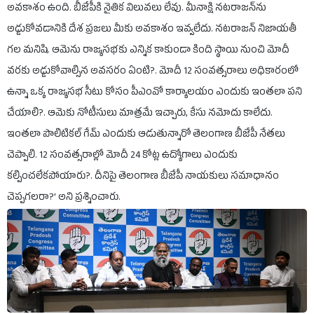
అవకాశం ఉంది. బీజేపీకి నైతిక విలువలు లేవు. మీనాక్షి నటరాజన్‌ను
అడ్డుకోవడానికి దేశ ప్రజలు మీకు అవకాశం ఇవ్వలేదు. నటరాజన్ నిజాయతీ
గల మనిషి. ఆమెను రాజ్యసభకు ఎన్నిక కాకుండా కింది స్థాయి నుంచి మోదీ
వరకు అడ్డుకోవాల్సిన అవసరం ఏంటి?. మోదీ 12 సంవత్సరాలు అధికారంలో
ఉన్నా ఒక్క రాజ్యసభ సీటు కోసం పీఎంవో కార్యాలయం ఎందుకు ఇంతలా పని
చేయాలి?. ఆమెకు నోటీసులు మాత్రమే ఇచ్చారు, కేసు నమోదు కాలేదు.
ఇంతలా పొలిటికల్ గేమ్ ఎందుకు ఆడుతున్నారో తెలంగాణ బీజేపీ నేతలు
చెప్పాలి. 12 సంవత్సరాల్లో మోదీ 24 కోట్ల ఉద్యోగాలు ఎందుకు
కల్పించలేకపోయారు?. దీనిపై తెలంగాణ బీజేపీ నాయకులు సమాధానం
చెప్పగలరా?' అని ప్రశ్నించారు.