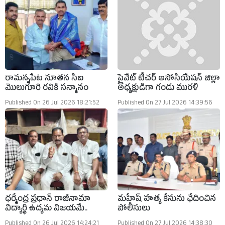
రామన్నపేట నూతన సిఐ
ప్రైవేట్ టీచర్ అసోసియేషన్ జిల్లా
మొలుగూరి రవికి సన్మానం
అధ్యక్షుడిగా గండు మురళి
Published On 26 Jul 2026 18:21:52
Published On 27 Jul 2026 14:39:56
ధర్మేంద్ర ప్రధాన్ రాజీనామా
మహేష్ హత్య కేసును ఛేదించిన
విద్యార్థి ఉద్యమ విజయమే..
పోలీసులు
Published On 26 Jul 2026 14:24:21
Published On 27 Jul 2026 14:38:30