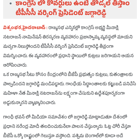
కాంగ్రెస్ లో కోవర్టులు ఉంటే తోడ్కల్ తీస్తాం
టీపీసీసీ వర్కింగ్ ప్రెసిడెంట్ జగ్గారెడ్డి
విశ్వంభర,హైదరాబాద్ :
రాజ్యసభ ఎన్నికల్లో కాంగ్రెస్ అభ్యర్థి మీనాక్షి
నటరాజన్ నామినేషన్ తిరస్కరణ వ్యవహారం ప్రజాస్వామ్య వ్యవస్థలో మాయని
మచ్చగా నిలుస్తోందని టీపీసీసీ వర్కింగ్ ప్రెసిడెంట్ జగ్గారెడ్డి తీవ్రంగా
విమర్శించారు. ఈ వ్యవహారంలో ప్రధాని స్థాయిలో కుట్రలు జరిగాయని ఆయన
ఆరోపించారు.
ఒక రాజ్యసభ సీటు కోసం కేంద్రంలోని బీజేపీ ప్రభుత్వం కుట్రలు, కుతంత్రాలకు
పాల్పడిందని జగ్గారెడ్డి మండిపడ్డారు. గాంధేయ సిద్ధాంతాలకు కట్టుబడి పనిచేసే
మహిళా నేత మీనాక్షి నటరాజన్‌ను లక్ష్యంగా చేసుకుని ఉద్దేశపూర్వకంగా
అడ్డుకున్నారని వ్యాఖ్యానించారు.
గాంధీ భవన్ లో మీడియా సమావేశం లో జగ్గారెడ్డి మాట్లాడుతూ దేశంలో
ప్రధాని నరేంద్ర మోదీ తలదించుకునేలా పాలన చేస్తున్నారు. ఓట్ల చోరీ చేస్తూ
బీజేపీ ఒక్కో రాష్ట్రంలో గెలుస్తూ వస్తోంది. పశ్చిమ బెంగాల్‌లో కూడా అదే