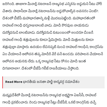
జరిగింది. తాజాగా మీనాక్షి నటరాజన్ రాజ్యసభ ఎన్నికను అడ్డుకుని సీటు చోరీ
చేశారు. సాదాసీదా మీనాక్షి నటరాజన్‌ను అడ్డుకోవాల్సిన అవసరం ఏంటి?.
దేశంలో బీజేపీ మహాభారతాన్ని మళ్లీ మొదలుపెట్టింది. మహాభారతంలో
రాహుల్ గాంధీ ధర్మరాజులాంటి వాడు. మోదీ కౌరవుల నాయకుడు
దుర్యోధనుడి లాంటివాడు. దుర్యోధనుడి కుటుంబంలో అందరూ డేంజరే.
రాహుల్ గాంధీ శత్రువులను కూడా ప్రేమిస్తారు. మోదీ మిత్రులను కూడా
శత్రువుల్లా చూస్తారు. ఉదయం లేచినప్పటి నుంచి రాహుల్ గాంధీని, కాంగ్రెస్‌ను
ఏం చేయాలనే ఆలోచన తప్ప మోదీకి వేరే పనే ఉండదు. పరిపాలన చేయాలనే
ఆలోచన ఆయనకు లేదు. ఒక్క రాజ్యసభ సీటు కోసం మోదీ ఇంత
దిగజారాలా?. దేశంలో బీజేపీ గలీజ్ రాజకీయాలు చేస్తోంది.
Read More
భారతీయ జనతా పార్టీ కార్యవర్గ సమావేశం
మధ్యప్రదేశ్‌లో మీనాక్షి నటరాజన్‌ను రాజ్యసభ అభ్యర్థిగా ఏఐసీసీ, రాహుల్
గాంధీ ప్రకటించారు. రెండు రాజ్యసభ సీట్లు బీజేపీకి, ఒకటి కాంగ్రెస్‌కు వచ్చే