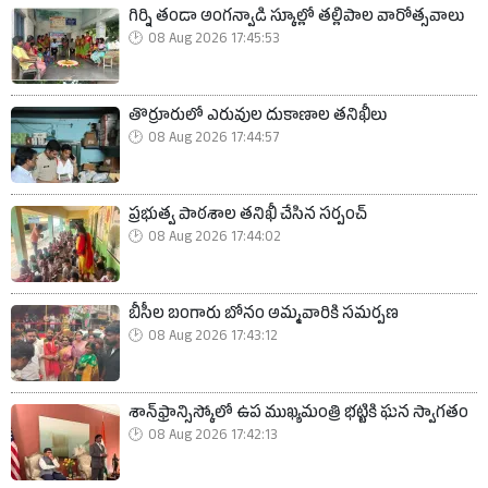
గిర్ని తండా అంగన్వాడి స్కూల్లో తల్లిపాల వారోత్సవాలు
08 Aug 2026 17:45:53
తొర్రూరులో ఎరువుల దుకాణాల తనిఖీలు
08 Aug 2026 17:44:57
ప్రభుత్వ పాఠశాల తనిఖీ చేసిన సర్పంచ్
08 Aug 2026 17:44:02
బీసీల బంగారు బోనం అమ్మవారికి సమర్పణ
08 Aug 2026 17:43:12
శాన్‌ఫ్రాన్సిస్కోలో ఉప ముఖ్యమంత్రి భట్టికి ఘన స్వాగతం
08 Aug 2026 17:42:13