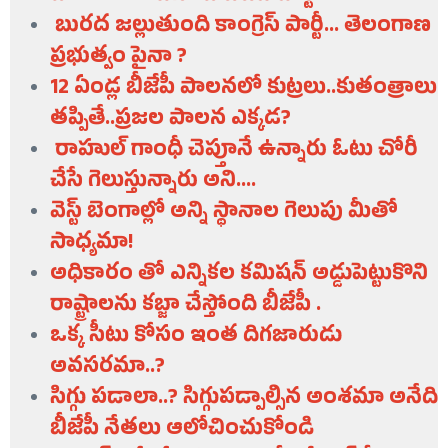
బురద జల్లుతుంది కాంగ్రెస్ పార్టీ... తెలంగాణ
ప్రభుత్వం పైనా ?
12 ఏండ్ల బీజేపీ పాలనలో కుట్రలు..కుతంత్రాలు
తప్పితే..ప్రజల పాలన ఎక్కడ?
రాహుల్ గాంధీ చెప్తూనే ఉన్నారు ఓటు చోరీ
చేసే గెలుస్తున్నారు అని....
వెస్ట్ బెంగాల్లో అన్ని స్థానాల గెలుపు మీతో
సాధ్యమా!
అధికారం తో ఎన్నికల కమిషన్ అడ్డుపెట్టుకొని
రాష్ట్రాలను కబ్జా చేస్తోంది బీజేపీ .
ఒక్క సీటు కోసం ఇంత దిగజారుడు
అవసరమా..?
సిగ్గు పడాలా..? సిగ్గుపడ్పాల్సిన అంశమా అనేది
బీజేపీ నేతలు ఆలోచించుకోండి