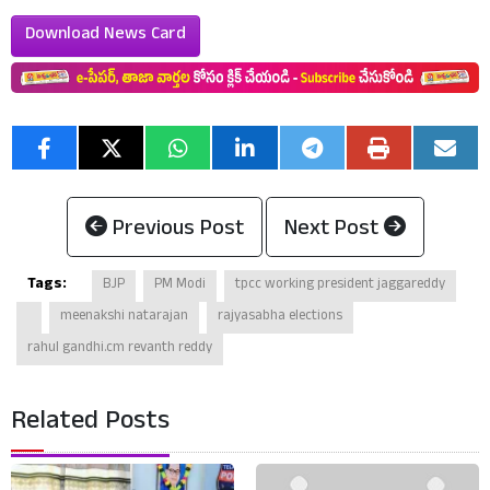
Download News Card
Previous Post
Next Post
Tags:
BJP
PM Modi
tpcc working president jaggareddy
meenakshi natarajan
rajyasabha elections
rahul gandhi.cm revanth reddy
Related Posts