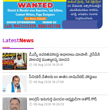
Latest
News
డీఎస్సీ అవకతవకలపై ఆధారాలు చూపాలి.. వైసీపీకి
పాలచర్ల ముత్యాలప్ప సూచన
08 Aug 2026 19:25:41
సీనియర్ నేతలకు 60 శాతం నామినేటెడ్ పోస్టులు
08 Aug 2026 18:27:08
కాంగ్రెస్ ఇనుగుర్తి మండల అధ్యక్షుడిగా అశోక్ గౌడ్
08 Aug 2026 18:26:03