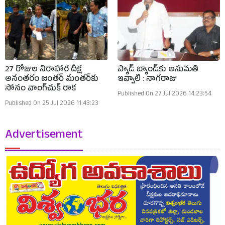
27 రోజుల నిరాహార దీక్ష
ప్యాడ్ బ్యాండ్‌కు అనుమతి
అనంతరం జంతర్ మంతర్‌కు
ఇవ్వాలి : నాగరాజు
సోనం వాంగ్‌చుక్ రాక
Published On 27 Jul 2026 14:23:54
Published On 25 Jul 2026 11:43:23
Advertisement