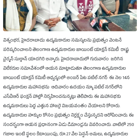
విశ్వంభర, హైదరాబాదు: ఉద్యమకారుల సమస్యలను ప్రభుత్వం వెంటనే
పరిష్కరించాలని తెలంగాణ ఉద్యమకారుల జాయింట్ యాక్షన్ కమిటీ రాష్ట్ర
చైర్మన్ సుల్తాన్ యాదగిరి అన్నారు. హైదరాబాదులో గురువారం జరిగిన
విలేకరుల సమావేశంలో ఆయన మాట్లాడుతూ తెలంగాణ ఉద్యమకారుల
జాయింట్ యాక్షన్ కమిటీ ఆధ్వర్యంలో అంబర్ పేట పటేల్ నగర్ ఈ నెల 14న
ఉద్యమకారుల మహాసభను ఆదివారం ఉదయం న్యూ పటేల్ నగర్‌లోని
ఎస్‌వీఆర్ ఫంక్షన్ హాల్లో నిర్వహించనున్నట్లు తెలిపారు. ఈ మహాసభకు
ఉద్యమకారులు పెద్ద ఎత్తున హాజరై విజయవంతం చేయాలని కోరారు.
ఉద్యమకారుల హక్కుల కోసం ప్రభుత్వం నిర్లక్ష్యం చేస్తున్నదని ఆరోపించారు. ఈ
సందర్భంగా ఆయన ప్రధానంగా ఏడు డిమాండ్లను వివరించారు. వాటిలో 250
గజాల ఇంటి స్థలం కేటాయింపు, రూ.27 వేల పెన్షన్ అమలు, ఉద్యమకారుల