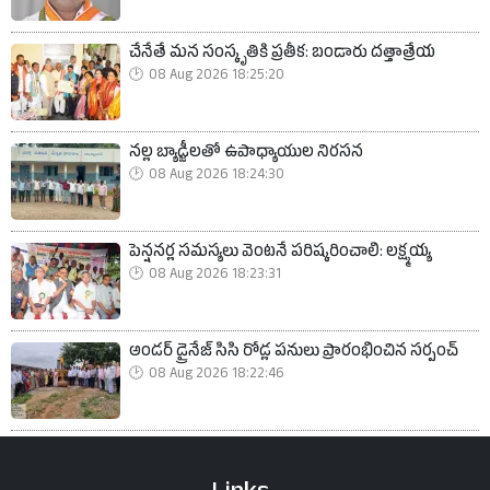
చేనేతే మన సంస్కృతికి ప్రతీక: బండారు దత్తాత్రేయ
08 Aug 2026 18:25:20
నల్ల బ్యాడ్జీలతో ఉపాధ్యాయుల నిరసన
08 Aug 2026 18:24:30
పెన్షనర్ల సమస్యలు వెంటనే పరిష్కరించాలి: లక్ష్మయ్య
08 Aug 2026 18:23:31
అండర్ డ్రైనేజ్ సిసి రోడ్ల పనులు ప్రారంభించిన సర్పంచ్
08 Aug 2026 18:22:46