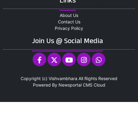
Links
About Us
Contact Us
Privacy Policy
Join Us @ Social Media
Copyright (c)
Vishvambhara
All Rights Reserved
Powered By
Newsportal CMS
Cloud