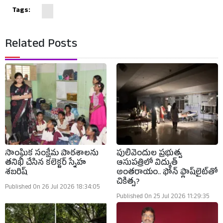
Tags:
Related Posts
సాంఘిక సంక్షేమ పాఠశాలను
పులివెందుల ప్రభుత్వ
తనిఖీ చేసిన కలెక్టర్ స్నేహ
ఆసుపత్రిలో విద్యుత్
శబరిష్
అంతరాయం.. ఫోన్ ఫ్లాష్‌లైట్‌తో
చికిత్స?
Published On 26 Jul 2026 18:34:05
Published On 25 Jul 2026 11:29:35