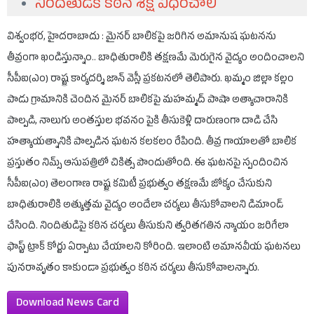
నిందితుడికి కఠిన శిక్ష విధించాలి
విశ్వంభర, హైదరాబాదు : మైనర్ బాలికపై జరిగిన అమానుష ఘటనను
తీవ్రంగా ఖండిస్తున్నాం.. బాధితురాలికి తక్షణమే మెరుగైన వైద్యం అందించాలని
సీపీఐ(ఎం) రాష్ట్ర కార్యదర్శి జాన్ వెస్లీ ప్రకటనలో తెలిపారు. ఖమ్మం జిల్లా కల్లం
పాడు గ్రామానికి చెందిన మైనర్ బాలికపై మహమ్మద్ పాషా అత్యాచారానికి
పాల్పడి, నాలుగు అంతస్తుల భవనం పైకి తీసుకెళ్లి దారుణంగా దాడి చేసి
హత్యాయత్నానికి పాల్పడిన ఘటన కలకలం రేపింది. తీవ్ర గాయాలతో బాలిక
ప్రస్తుతం నిమ్స్ ఆసుపత్రిలో చికిత్స పొందుతోంది. ఈ ఘటనపై స్పందించిన
సీపీఐ(ఎం) తెలంగాణ రాష్ట్ర కమిటీ ప్రభుత్వం తక్షణమే జోక్యం చేసుకుని
బాధితురాలికి అత్యుత్తమ వైద్యం అందేలా చర్యలు తీసుకోవాలని డిమాండ్
చేసింది. నిందితుడిపై కఠిన చర్యలు తీసుకుని త్వరితగతిన న్యాయం జరిగేలా
ఫాస్ట్ ట్రాక్ కోర్టు ఏర్పాటు చేయాలని కోరింది. ఇలాంటి అమానవీయ ఘటనలు
పునరావృతం కాకుండా ప్రభుత్వం కఠిన చర్యలు తీసుకోవాలన్నారు.
Download News Card