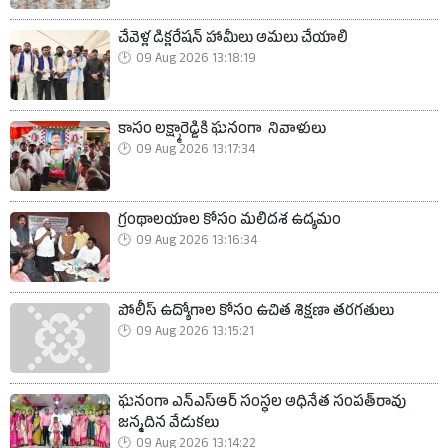
చేవెళ్ల డిక్లరేషన్‌ హామీలు అమలు చేయాలి
09 Aug 2026 13:18:19
కాసం లక్ష్మారెడ్డికి ఘనంగా నివాళులు
09 Aug 2026 13:17:34
గ్రంథాలయాల కోసం మలిదశ ఉద్యమం
09 Aug 2026 13:16:34
పోలీస్ ఉద్యోగాల కోసం ఉచిత శిక్షణా తరగతులు
09 Aug 2026 13:15:21
ఘనంగా ఎన్ఎస్ఆర్‌ సంస్థల అధినేత సంపత్‌రావు
జన్మదిన వేడుకలు
09 Aug 2026 13:14:22