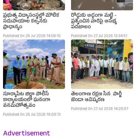
ప్రభుత్వ విద్యాసంస్థల్లో మౌలిక
రోడ్డుకు అడ్డంగా మట్టి -
సదుపాయాల కల్పనకు
ప్రశ్నించిన వారిపై అసభ్య
ప్రాధాన్యం
పదజాలం
Published On 26 Jul 2026 14:08:10
Published On 27 Jul 2026 13:34:51
సూర్యాపేట జిల్లా పోలీస్
తెలంగాణ రక్షణ సేన పార్టీ
కార్యాలయంలో ఘనంగా
జెండా ఆవిష్కరణ
వనమహోత్సవం
Published On 27 Jul 2026 14:29:07
Published On 26 Jul 2026 19:09:13
Advertisement