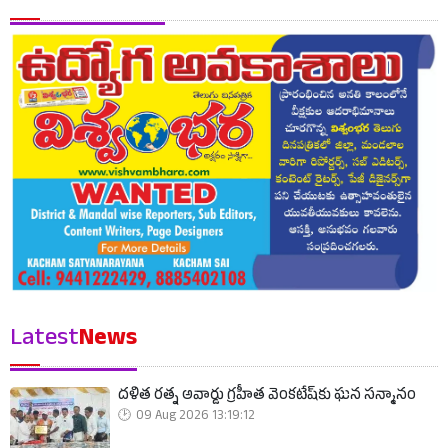
Latest
News
దళిత రత్న అవార్డు గ్రహీత వెంకటేష్‌కు ఘన సన్మానం
09 Aug 2026 13:19:12