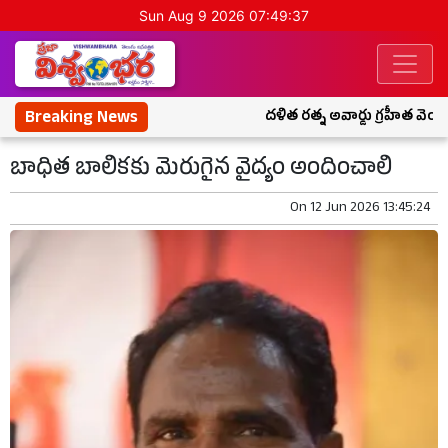
Sun Aug 9 2026 07:49:38
Breaking News
దళిత రత్న అవార్డు గ్రహీత వెంకట
బాధిత బాలికకు మెరుగైన వైద్యం అందించాలి
On
12 Jun 2026 13:45:24