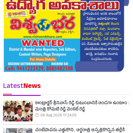
Latest
News
కాంట్రాక్టర్ శ్రీనివాస్ రెడ్డి కుటుంబానికి అండగా ఉంటాం :
మంత్రి కోమటి రెడ్డి వెంకట్ రెడ్డి
06 Aug 2026 17:24:05
చంటిపాపను ఎత్తుకొని.. అర్ధరాత్రి ఆస్పత్రికొచ్చిన తల్లికి