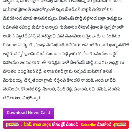
విశ్వంభర, చింతపల్లి: చింతపల్లి మండలం అనాజిపురం గ్రామానికి చెందిన
బుషిపాక శ్రీకాంత్ అనారోగ్యంతో మృతి బిఆర్ఎస్ పార్టీకి తీరని లోటని
దేవరకొండ మాజీ శాసనసభ్యులు, బిఆర్ఎస్ పార్టీ నల్గొండ జిల్లా అధ్యక్షులు
రమావత్ రవీంద్ర కుమార్ అన్నారు. గురువారం రోజున శ్రీకాంత్ స్వగృహంలో
ఆయన మృతదేహాన్ని సందర్శించి ఘన నివాళులు అర్పించారు. అనంతరం
కుటుంబ సభ్యులకు ప్రగాఢ సానుభూతి తెలిపారు. అనంతరం వారి భార్య శశికళ
ఇద్దరు చిన్నపిల్లలను చూసి కుటుంబ సభ్యులకు 10 వేల రూపాయల ఆర్థిక
సహాయం అందించారు. ఈ కార్యక్రమంలో బిఆర్ఎస్ పార్టీ మండల అధ్యక్షులు
దొంతం చంద్రశేఖర్ రెడ్డి, అనాజిపూర్ గ్రామ సర్పంచ్ బుషిపాక అనిత
మొగులయ్య, దేన్య తండా గ్రామ సర్పంచ్ కొండల్ నాయక్, ఎండి ఖాలేద్,
నరసింహ, కొండల్ రెడ్డి, శ్రీకాంత్, శేఖర్ రెడ్డి, ప్రశాంత్, రవి, రమేష్, సందీప్
తదితరులు పాల్గొన్నారు.
Download News Card