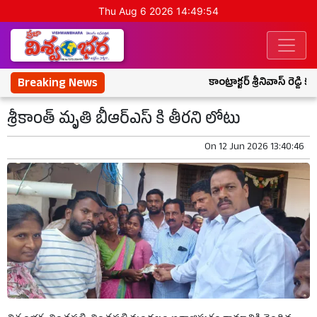
Thu Aug 6 2026 14:49:54
Breaking News
కాంట్రాక్టర్ శ్రీనివాస్ రెడ్డి
శ్రీకాంత్ మృతి బీఆర్ఎస్ కి తీరని లోటు
On
12 Jun 2026 13:40:46