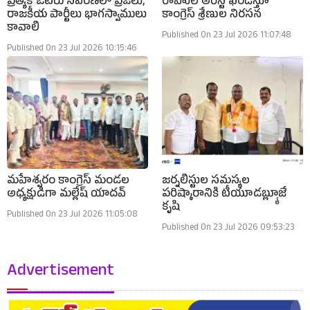
ప్రత్యేక ఓటరు సవరణలో ప్రజలు,
రాహుల్ అరెస్ట్ ఖండిస్తూ
రాజకీయ పార్టీలు భాగస్వాములు
కాంగ్రెస్ శ్రేణుల నిరసన
కావాలి
Published On 23 Jul 2026 11:07:48
Published On 23 Jul 2026 10:15:46
మహేశ్వరం కాంగ్రెస్ మండల
జర్నలిస్టుల సమస్యల
అధ్యక్షుడిగా మల్లేష్ యాదవ్
పరిష్కారానికి టీయూడబ్ల్యూజే
కృషి
Published On 23 Jul 2026 11:05:08
Published On 23 Jul 2026 09:53:23
Advertisement