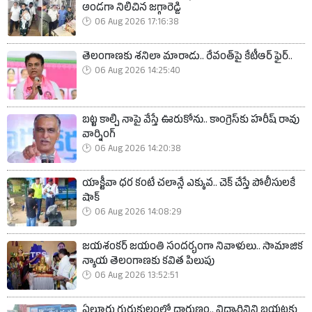
అండగా నిలిచిన జగ్గారెడ్డి
06 Aug 2026 17:16:38
తెలంగాణకు శనిలా మారాడు.. రేవంత్‌పై కేటీఆర్ ఫైర్..
06 Aug 2026 14:25:40
బట్ట కాల్చి నాపై వేస్తే ఊరుకోను.. కాంగ్రెస్‌కు హరీష్ రావు
వార్నింగ్
06 Aug 2026 14:20:38
యాక్టీవా ధర కంటే చలాన్లే ఎక్కువ.. చెక్ చేస్తే పోలీసులకే
షాక్
06 Aug 2026 14:08:29
జయశంకర్ జయంతి సందర్భంగా నివాళులు.. సామాజిక
న్యాయ తెలంగాణకు కవిత పిలుపు
06 Aug 2026 13:52:51
ఏలూరు గురుకులంలో దారుణం.. విద్యార్థినిని బయటకు