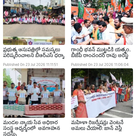
ప్రభుత్వ ఆసుపత్రిలో సమస్యలు
గాంధీ భవన్ ముట్టడికి యత్నం..
పరిష్కరించాలని బీఆర్ఎస్ ధర్నా
బీజేపీ రాంచందర్ రావు అరెస్ట్
Published On 23 Jul 2026 11:11:51
Published On 23 Jul 2026 11:06:04
మండల న్యాయ సేవ అధికార
మహిళా రిజర్వేషన్లు వెంటనే
సంస్థ ఆధ్వర్యంలో అవగాహన
అమలు చేయాలి: జాన్ వెస్లీ
సదస్సు