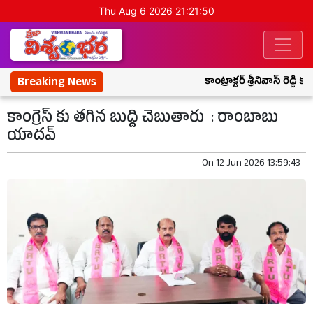
Thu Aug 6 2026 21:21:51
Breaking News
కాంట్రాక్టర్ శ్రీనివాస్ రెడ్డి
కాంగ్రెస్ కు తగిన బుద్ది చెబుతారు : రాంబాబు
యాదవ్
On
12 Jun 2026 13:59:43