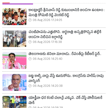
కాంట్రాక్టర్ శ్రీనివాస్ రెడ్డి కుటుంబానికి అండగా ఉంటాం :
మంత్రి కోమటి రెడ్డి వెంకట్ రెడ్డి
06 Aug 2026 17:24:05
చంటిపాపను ఎత్తుకొని.. అర్ధరాత్రి ఆస్పత్రికొచ్చిన తల్లికి
అండగా నిలిచిన జగ్గారెడ్డి
06 Aug 2026 17:16:38
తెలంగాణకు శనిలా మారాడు.. రేవంత్‌పై కేటీఆర్ ఫైర్..
06 Aug 2026 14:25:40
బట్ట కాల్చి నాపై వేస్తే ఊరుకోను.. కాంగ్రెస్‌కు హరీష్ రావు
వార్నింగ్
06 Aug 2026 14:20:38
యాక్టీవా ధర కంటే చలాన్లే ఎక్కువ.. చెక్ చేస్తే పోలీసులకే
షాక్