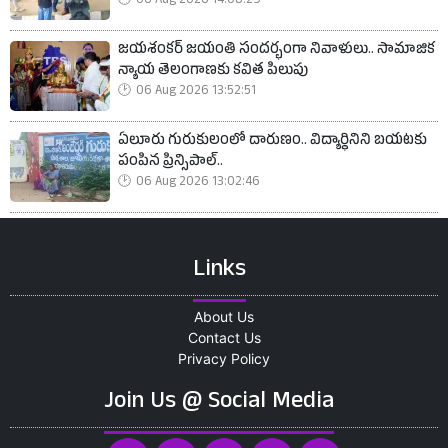
06 Aug 2026 14:08:29
జయశంకర్ జయంతి సందర్భంగా నివాళులు.. సామాజిక
న్యాయ తెలంగాణకు కవిత పిలుపు
06 Aug 2026 13:52:51
ఏలూరు గురుకులంలో దారుణం.. విద్యార్థినిని బయటకు
పంపిన ప్రిన్సిపాల్..
06 Aug 2026 13:02:46
Links
About Us
Contact Us
Privacy Policy
Join Us @ Social Media