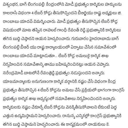
విశ్వంభర, బాగ్ లింగంపల్లి: కేంద్రంలోని మోడీ ప్రభుత్వం కార్మికుల హక్కులను
కాలరాసే విధంగా 4 లేబర్ కోడ్లు తీసుకొచ్చిందని బీఆర్టియు రాష్ట్ర అధ్యక్షులు జి.
రాంబాబు యాదవ్ విమర్శించారు. మోడీ ప్రభుత్వం తీసుకొచ్చిన లేబర్ కోడ్ల
విషయంలో మాట తప్పిన రాహుల్ గాంధీ రేవంత్ రెడ్డి ప్రభుత్వానికి కార్మికులు
తగిన బుద్ది చెప్తారని ఆయన హెచ్చరించారు. గురువారం హైదరాబాదు బాగ్
లింగంపల్లి బీఆర్ యు రాష్ట్ర కార్యాలయంలో ఏర్పాటు చేసిన సమావేశంలో
రాంబాబు యాదవ్ మాట్లాడుతూ... లేబర్ కోడ్ల అమలుకై కార్మిక శాఖ
నిర్వహించిన సమావేశాన్ని తాము బహిష్కరించినట్లు ఆయన చెప్పారు.
నరేంద్రమోడీ బాటలోనే రేవంత్రెడ్డి ప్రభుత్వం నడుస్తుందని అన్నారు.
యాజమాన్యాలకు అనుగుణంగా కార్మిక వర్గానికి నష్టం చేసే విధంగా కేంద్ర
ప్రభుత్వం తీసుకొచ్చిన 4 లేబర్ కోడ్లను అమలు చేసే ప్రక్రియలో భాగంగా కాంగ్రెస్
ప్రభుత్వం కార్మిక శాఖ ఆధ్వర్యంలో సమావేశాలు నిర్వహించిందని అన్నారు.
కార్మికులకు నష్టం చేకూర్చే లేబర్ కోడ్లను వెనక్కితీసుకోవాలని లేకుంటే పెద్ద
ఎత్తున ఉద్యమిస్తామని హెచ్చరించారు. రానున్న ఎన్నికల్లో కాంగ్రెస్ ప్రభుత్వానికి
తగిన బుద్ది చెప్తామని హెచ్చరించారు. ఈ కార్యక్రమంలో నాయకులు కె.