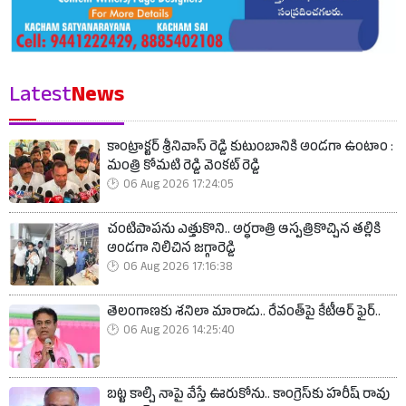
Latest
News
కాంట్రాక్టర్ శ్రీనివాస్ రెడ్డి కుటుంబానికి అండగా ఉంటాం :
మంత్రి కోమటి రెడ్డి వెంకట్ రెడ్డి
06 Aug 2026 17:24:05
చంటిపాపను ఎత్తుకొని.. అర్ధరాత్రి ఆస్పత్రికొచ్చిన తల్లికి
అండగా నిలిచిన జగ్గారెడ్డి
06 Aug 2026 17:16:38
తెలంగాణకు శనిలా మారాడు.. రేవంత్‌పై కేటీఆర్ ఫైర్..
06 Aug 2026 14:25:40
బట్ట కాల్చి నాపై వేస్తే ఊరుకోను.. కాంగ్రెస్‌కు హరీష్ రావు