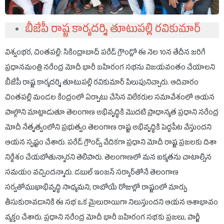
బీజేపీ రాష్ట్ర కార్యదర్శి తూటుపల్లి రవికుమార్
విశ్వంభర, చింతపల్లి: సికింద్రాబాద్ పరేడ్ గ్రౌండ్లో ఈ నెల 10న తేదీన జరిగే
ప్రధానమంత్రి నరేంద్ర మోదీ భారీ బహిరంగ సభను విజయవంతం చేయాలని
బీజేపీ రాష్ట్ర కార్యదర్శి తూటుపల్లి రవికుమార్ పిలుపునిచ్చారు. ఆదివారం
చింతపల్లి మండల కేంద్రంలో ఏర్పాటు చేసిన విలేకరుల సమావేశంలో ఆయన
పాల్గొని మాట్లాడుతూ తెలంగాణ అభివృద్ధికి మొదటి ప్రాధాన్యత ప్రధాని నరేంద్ర
మోదీ నేతృత్వంలోని ప్రభుత్వం తెలంగాణ రాష్ట్ర అభివృద్ధికి పెద్దపీట వేస్తుందని
ఆయన స్పష్టం చేశారు. పరేడ్ గ్రౌండ్స్ వేదికగా ప్రధాని మోదీ రాష్ట్ర ప్రజలకు దిశా
నిర్దేశం చేయబోతున్నారని తెలిపారు. తెలంగాణలో మన ఐక్యతను చాటాల్సిన
సమయం వచ్చిందన్నారు. డబుల్ ఇంజన్ సర్కార్‌తోనే తెలంగాణ
సర్వతోముఖాభివృద్ధి సాధ్యమని, రాబోయే రోజుల్లో రాష్ట్రంలో మార్పు
తీసుకురావడానికి ఈ సభ ఒక మైలురాయిగా నిలుస్తుందని ఆయన ఆశాభావం
వ్యక్తం చేశారు. ప్రధాని నరేంద్ర మోదీ భారీ బహిరంగ సభకు ప్రజలు, పార్టీ