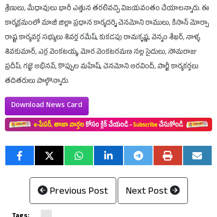
శ్రేణులు, మేధావులు భారీ ఎత్తున తరలివచ్చి విజయవంతం చేయాలన్నారు. ఈ
కార్యక్రమంలో మాజీ జిల్లా ప్రధాన కార్యదర్శి చెనమోని రాములు, కిసాన్ మోర్చా
రాష్ట్ర కార్యవర్గ సభ్యులు శివర్ల రమేష్, కుకడపు రామకృష్ణ, వెన్నం శేఖర్, నాళ్ళ
శివకుమార్, ఎర్ర వెంకటయ్య, మోర వెంకటరమణ నల్ల సైదులు, సోమరాజు
ప్రదీప్, గజ్జె అభినవ్, కొప్పుల మహేష్, చెనమోని అరవింద్, పార్టీ కార్యకర్తలు
తదితరులు పాల్గొన్నారు.
Download News Card
Previous Post
Next Post
Tags: