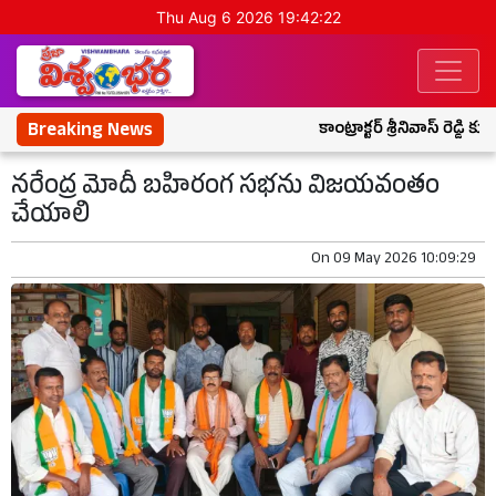
Thu Aug 6 2026 19:42:23
Breaking News
కాంట్రాక్టర్ శ్రీనివాస్ రెడ్డి 
నరేంద్ర మోదీ బహిరంగ సభను విజయవంతం
చేయాలి
On
09 May 2026 10:09:29