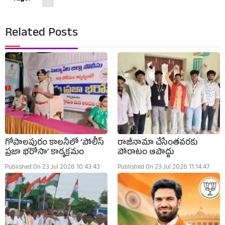
Related Posts
గోపాలపురం కాలనీలో ‘పోలీస్
రాజీనామా చేసేంతవరకు
ప్రజా భరోసా’ కార్యక్రమం
పోరాటం ఆపొద్దు
Published On 23 Jul 2026 10:43:43
Published On 23 Jul 2026 11:14:47