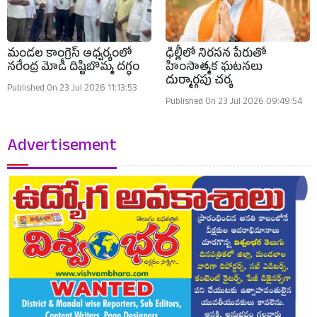
మండల కాంగ్రెస్ ఆధ్వర్యంలో
ఢిల్లీలో నిరసన పేరుతో
నరేంద్ర మోడీ దిష్టిబొమ్మ దగ్ధం
హింసాత్మక ఘటనలు
దుర్మార్గపు చర్య
Published On 23 Jul 2026 11:13:53
Published On 23 Jul 2026 09:49:54
Advertisement