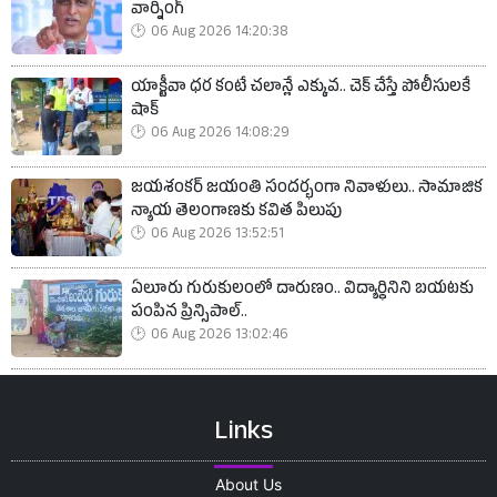
వార్నింగ్
06 Aug 2026 14:20:38
యాక్టీవా ధర కంటే చలాన్లే ఎక్కువ.. చెక్ చేస్తే పోలీసులకే
షాక్
06 Aug 2026 14:08:29
జయశంకర్ జయంతి సందర్భంగా నివాళులు.. సామాజిక
న్యాయ తెలంగాణకు కవిత పిలుపు
06 Aug 2026 13:52:51
ఏలూరు గురుకులంలో దారుణం.. విద్యార్థినిని బయటకు
పంపిన ప్రిన్సిపాల్..
06 Aug 2026 13:02:46
Links
About Us