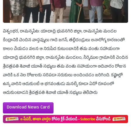
విశ్వంభర, రామన్నపేట: యాదాద్రి భువనగిరి జిల్లా, రామన్నపేట మండల
కేంద్రానికి చెందిన వాస్తవ్యులు గాదె జగన్, తల్లిదండ్రులు అనారోగ్య కారణంతో
కాలం చేయడం వలన ఆ నిరుపేద కుటుంబానికి తమ వంతు సహాయంగా
యాదాద్రి భువనగిరి జిల్లా, రామన్నపేట మండలం, నీర్నెముల గ్రామానికి చెందిన
శ్రీచత్రపతి శివాజీ యూత్ సభ్యులు తమ వంతు సహాయంగా ఆదివారం రోజున
వారికి ఒక నెల రోజులకు సరిపడా సరుకులు అందించడం జరిగింది. కష్టాల్లో
ఉన్న వారిని ఆదుకుంటే ఆ భగవంతుడు మనల్ని కూడా ఏదో రూపంలో
ఆదుకుంటాడని శ్రీచత్రపతి శివాజీ యూత్ సభ్యులు తెలిపారు
Download News Card