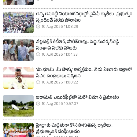
అన్ని అసెంబ్లీ నియోజకవర్గాల్లో వైసీపీ ర్యాలీలు.. ప్రభుత్వం
స్పందించే వరకు పోరాటం
10 Aug 2026 11:08:29
నల్లబెల్లికి కేటీఆర్, హరీశ్‌రావు.. పెద్ది సుదర్శన్‌రెడ్డి
సంతాప సభకు హాజరు
10 Aug 2026 11:04:33
‘మీ భూమి–మీ హక్కు’ కార్యక్రమం.. నేడు ఏలూరు జిల్లాలో
సీఎం చంద్రబాబు పర్యటన
10 Aug 2026 11:00:22
బరామతి ఎయిర్‌ఫీల్డ్‌లో మరో విమాన ప్రమాదం
10 Aug 2026 10:57:07
హైడ్రాకు మద్దతుగా కొనసాగుతున్న ర్యాలీలు..
ప్రభుత్వానికి సంఘీభావం