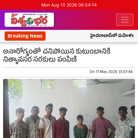
Mon Aug 10 2026 06:54:15
Breaking News
హైదరాబాద్‌లో మహిళలు, చిన్
అనారోగ్యంతో చనిపోయిన కుటుంబానికి
నిత్యావసర సరకులు పంపిణి
On
11 May 2026 13:07:44