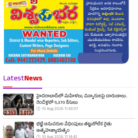
Latest
News
హైదరాబాద్‌లో మహిళలు, చిన్నారులపై దారుణాలు..
రెండేళ్లలో 5,370 కేసులు
10 Aug 2026 11:43:07
భట్టి అనుచరుల వేధింపులు తట్టుకోలేక రైతు
ఆత్మహత్యాయత్నం
10 Aug 2026 11:14:42