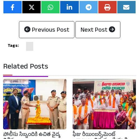
Previous Post
Next Post
Tags:
Related Posts
పోలీసు సిబ్బందికి ఉచిత వైద్య
ఫీజు రీయింబర్స్‌మెంట్