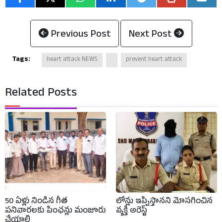
Previous Post
Next Post
Tags:
heart attack NEWS
prevent heart attack
Related Posts
50 ఏళ్లు నిండిన గీత
లోన్లు ఇప్పిస్తానని మోసగించిన
పనివారలకు పింఛన్లు మంజూరు
వ్యక్తి అరెస్ట్
చేయాలి