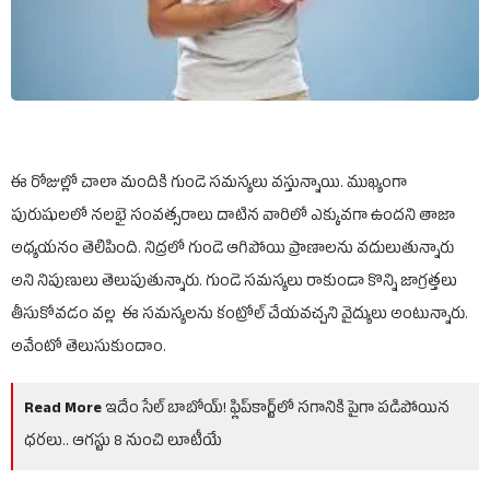
ఈ రోజుల్లో చాలా మందికి గుండె సమస్యలు వస్తున్నాయి. ముఖ్యంగా
పురుషులలో నలభై సంవత్సరాలు దాటిన వారిలో ఎక్కువగా ఉందని తాజా
అధ్యయనం తెలిపింది. నిద్రలో గుండె ఆగిపోయి ప్రాణాలను వదులుతున్నారు
అని నిపుణులు తెలుపుతున్నారు. గుండె సమస్యలు రాకుండా కొన్ని జాగ్రత్తలు
తీసుకోవడం వల్ల ఈ సమస్యలను కంట్రోల్ చేయవచ్చని వైద్యులు అంటున్నారు.
అవేంటో తెలుసుకుందాం.
Read More
ఇదేం సేల్ బాబోయ్! ఫ్లిప్‌కార్ట్‌లో సగానికి పైగా పడిపోయిన
ధరలు.. ఆగస్టు 8 నుంచి లూటీయే