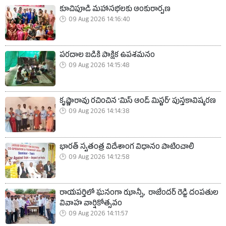
కూచిపూడి మహాసభలకు అంకురార్పణ
09 Aug 2026 14:16:40
పరదాల బడికి పాక్షిక ఉపశమనం
09 Aug 2026 14:15:48
కృష్ణారావు రచించిన ‘మిస్ అండ్ మిస్టర్’ పుస్తకావిష్కరణ
09 Aug 2026 14:14:38
భారత్ స్వతంత్ర విదేశాంగ విధానం పాటించాలి
09 Aug 2026 14:12:58
రాయపర్తిలో ఘనంగా ఝాన్సీ, రాజేందర్ రెడ్డి దంపతుల
వివాహ వార్షికోత్సవం
09 Aug 2026 14:11:57