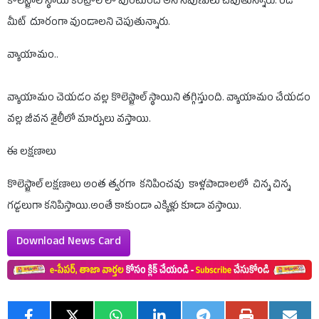
కొలెస్ట్రాల్ స్థాయి కంట్రోల్ లో వుంటుంది అని నిపుణులు చెపుతున్నారు. రెడ్
మీట్ దూరంగా వుండాలని చెపుతున్నారు.
వ్యాయామం..
వ్యాయామం చెయడం వల్ల కొలెస్ట్రాల్ స్థాయిని తగ్గిస్తుంది. వ్యాయామం చేయడం
వల్ల జీవన శైలీలో మార్పులు వస్తాయి.
ఈ లక్షణాలు
కొలెస్ట్రాల్ లక్షణాలు అంత త్వరగా కనిపించవు కాళ్లపాదాలలో చిన్న చిన్న
గడ్డలుగా కనిపిస్తాయి.అంతే కాకుండా ఎక్కిళ్లు కూడా వస్తాయి.
Download News Card