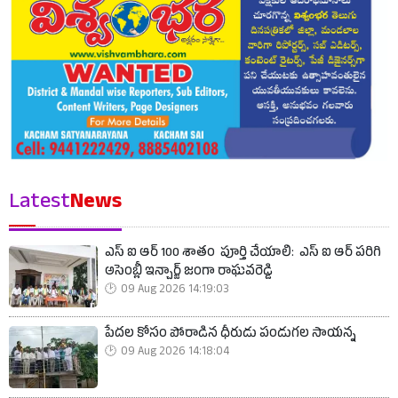
Latest
News
ఎస్ ఐ ఆర్ 100 శాతం పూర్తి చేయాలి: ఎస్ ఐ ఆర్ పరిగి
అసెంబ్లీ ఇన్చార్జ్ జంగా రాఘవరెడ్డి
09 Aug 2026 14:19:03
పేదల కోసం పోరాడిన ధీరుడు పండుగల సాయన్న
09 Aug 2026 14:18:04