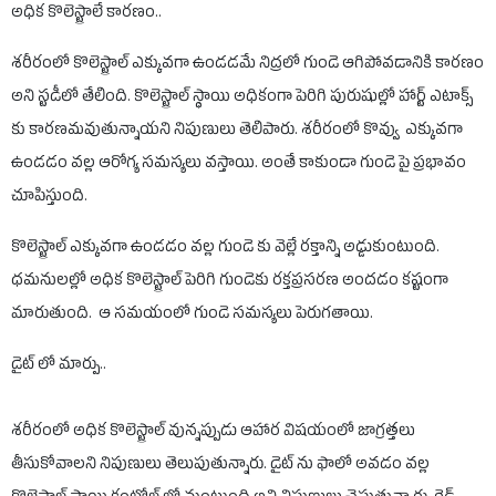
అధిక కొలెస్ట్రాలే కారణం..
శరీరంలో కొలెస్ట్రాల్ ఎక్కువగా ఉండడమే నిద్రలో గుండె ఆగిపోవడానికి కారణం
అని స్టడీలో తేలింది. కొలెస్ట్రాల్ స్థాయి అధికంగా పెరిగి పురుషుల్లో హార్ట్ ఎటాక్స్
కు కారణమవుతున్నాయని నిపుణులు తెలిపారు. శరీరంలో కొవ్వు ఎక్కువగా
ఉండడం వల్ల ఆరోగ్య సమస్యలు వస్తాయి. అంతే కాకుండా గుండె పై ప్రభావం
చూపిస్తుంది.
కొలెస్ట్రాల్ ఎక్కువగా ఉండడం వల్ల గుండె కు వెల్లే రక్తాన్ని అడ్డుకుంటుంది.
ధమనులల్లో అధిక కొలెస్ట్రాల్ పెరిగి గుండెకు రక్తప్రసరణ అందడం కష్టంగా
మారుతుంది. ఆ సమయంలో గుండె సమస్యలు పెరుగతాయి.
డైట్ లో మార్పు..
శరీరంలో అధిక కొలెస్ట్రాల్ వున్నప్పుడు ఆహార విషయంలో జాగ్రత్తలు
తీసుకోవాలని నిపుణులు తెలుపుతున్నారు. డైట్ ను ఫాలో అవడం వల్ల