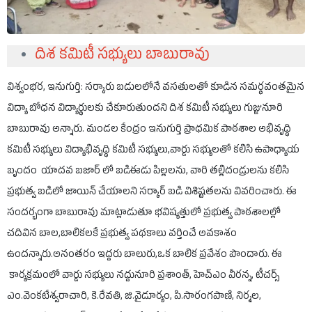
దిశ కమిటీ సభ్యులు బాబురావు
విశ్వంభర, ఇనుగుర్తి: సర్కారు బడులలోనే వసతులతో కూడిన సమర్థవంతమైన
విద్యా బోధన విద్యార్థులకు చేకూరుతుందని దిశ కమిటీ సభ్యులు గుజ్జునూరి
బాబురావు అన్నారు. మండల కేంద్రం ఇనుగుర్తి ప్రాథమిక పాఠశాల అభివృద్ధి
కమిటీ సభ్యులు విద్యాభివృద్ధి కమిటీ సభ్యులు,వార్డు సభ్యులతో కలిసి ఉపాధ్యాయ
బృందం యాదవ బజార్ లో బడిఈడు పిల్లలను, వారి తల్లిదండ్రులను కలిసి
ప్రభుత్వ బడిలో జాయిన్ చేయాలని సర్కార్ బడి విశిష్టతలను వివరించారు. ఈ
సందర్భంగా బాబురావు మాట్లాడుతూ భవిష్యత్తులో ప్రభుత్వ పాఠశాలల్లో
చదివిన బాల,బాలికలకే ప్రభుత్వ పథకాలు వర్తించే అవకాశం
ఉందన్నారు.అనంతరం ఇద్దరు బాలురు,ఒక బాలిక ప్రవేశం పొందారు. ఈ
కార్యక్రమంలో వార్డు సభ్యులు నద్దునూరి ప్రశాంత్, హెచ్ఎం వీరన్న, టీచర్స్
ఎం.వెంకటేశ్వరాచారి, కె.రేవతి, జి.వైడూర్యం, పి.సారంగపాణి, నిర్మల,