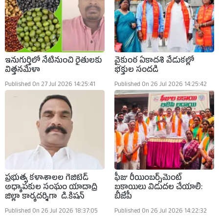
ఇనుగుర్తిలో నేటినుంచి రైతులకు
వైకుంఠ ఏకాదశి వేడుకల్లో
విత్తనమేళా
భక్తుల సందడి
Published On 27 Jul 2026 14:25:41
Published On 26 Jul 2026 14:25:42
ప్రభుత్వ కళాశాలల గెజిటెడ్
ఫీజు రీయింబర్స్‌మెంట్
అధ్యాపకుల సంఘం యాదాద్రి
బకాయిలు విడుదల చేయాలి:
జిల్లా కార్యదర్శిగా డి.కిషన్
బీజేపీ
Published On 26 Jul 2026 18:37:05
Published On 26 Jul 2026 14:22:32