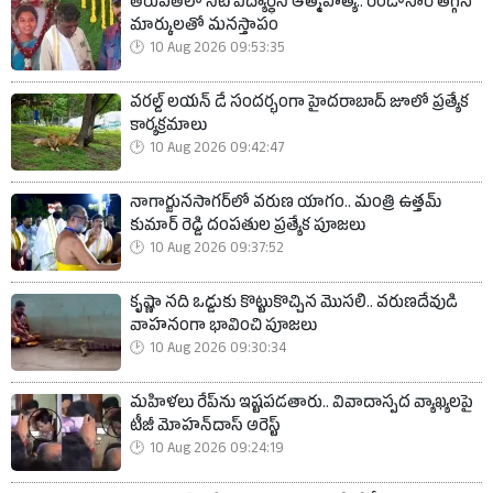
తిరుపతిలో నీట్ విద్యార్థిని ఆత్మహత్య.. రెండోసారి తగ్గిన
మార్కులతో మనస్తాపం
10 Aug 2026 09:53:35
వరల్డ్ లయన్ డే సందర్భంగా హైదరాబాద్ జూలో ప్రత్యేక
కార్యక్రమాలు
10 Aug 2026 09:42:47
నాగార్జునసాగర్‌లో వరుణ యాగం.. మంత్రి ఉత్తమ్
కుమార్ రెడ్డి దంపతుల ప్రత్యేక పూజలు
10 Aug 2026 09:37:52
కృష్ణా నది ఒడ్డుకు కొట్టుకొచ్చిన మొసలి.. వరుణదేవుడి
వాహనంగా భావించి పూజలు
10 Aug 2026 09:30:34
మహిళలు రేప్‌ను ఇష్టపడతారు.. వివాదాస్పద వ్యాఖ్యలపై
టీజీ మోహన్‌దాస్ అరెస్ట్
10 Aug 2026 09:24:19