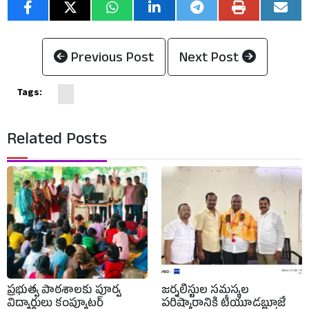
Previous Post
Next Post
Tags:
Related Posts
ప్రభుత్వ పాఠశాలకు పూర్వ
జర్నలిస్టుల సమస్యల
విద్యార్థులు కంప్యూటర్
పరిష్కారానికి టీయూడబ్ల్యూజే