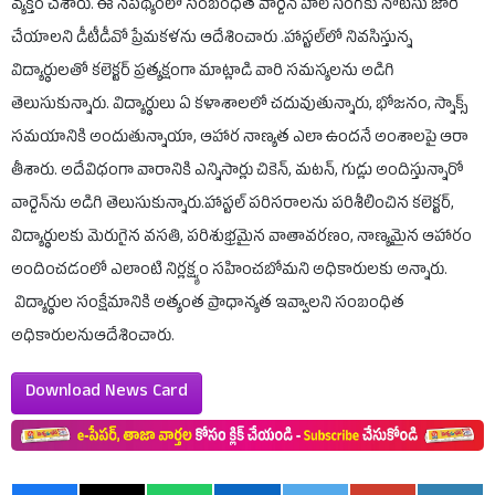
వ్యక్తం చేశారు. ఈ నేపథ్యంలో సంబంధిత వార్డెన్ హాల్ సింగ్‌కు నోటీసు జారీ
చేయాలని డీటీడీవో ప్రేమకళను ఆదేశించారు .హాస్టల్‌లో నివసిస్తున్న
విద్యార్థులతో కలెక్టర్ ప్రత్యక్షంగా మాట్లాడి వారి సమస్యలను అడిగి
తెలుసుకున్నారు. విద్యార్థులు ఏ కళాశాలలో చదువుతున్నారు, భోజనం, స్నాక్స్
సమయానికి అందుతున్నాయా, ఆహార నాణ్యత ఎలా ఉందనే అంశాలపై ఆరా
తీశారు. అదేవిధంగా వారానికి ఎన్నిసార్లు చికెన్, మటన్, గుడ్లు అందిస్తున్నారో
వార్డెన్‌ను అడిగి తెలుసుకున్నారు.హాస్టల్ పరిసరాలను పరిశీలించిన కలెక్టర్,
విద్యార్థులకు మెరుగైన వసతి, పరిశుభ్రమైన వాతావరణం, నాణ్యమైన ఆహారం
అందించడంలో ఎలాంటి నిర్లక్ష్యం సహించబోమని అధికారులకు అన్నారు.
విద్యార్థుల సంక్షేమానికి అత్యంత ప్రాధాన్యత ఇవ్వాలని సంబంధిత
అధికారులనుఆదేశించారు.
Download News Card