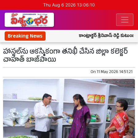
Thu Aug 6 2026 13:06:11
Breaking News
కాంట్రాక్టర్ శ్రీనివాస్ రెడ్డి కుటుంబ
హాస్టల్‌ను ఆకస్మికంగా తనిఖీ చేసిన జిల్లా కలెక్టర్
చాహత్ బాజ్‌పాయి
On
11 May 2026 14:51:21