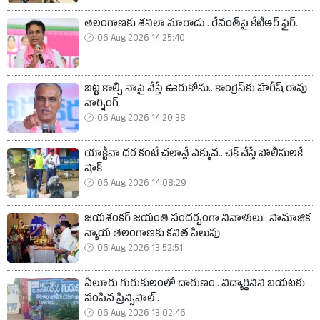
తెలంగాణకు శనిలా మారాడు.. రేవంత్‌పై కేటీఆర్ ఫైర్..
06 Aug 2026 14:25:40
బట్ట కాల్చి నాపై వేస్తే ఊరుకోను.. కాంగ్రెస్‌కు హరీష్ రావు
వార్నింగ్
06 Aug 2026 14:20:38
యాక్టీవా ధర కంటే చలాన్లే ఎక్కువ.. చెక్ చేస్తే పోలీసులకే
షాక్
06 Aug 2026 14:08:29
జయశంకర్ జయంతి సందర్భంగా నివాళులు.. సామాజిక
న్యాయ తెలంగాణకు కవిత పిలుపు
06 Aug 2026 13:52:51
ఏలూరు గురుకులంలో దారుణం.. విద్యార్థినిని బయటకు
పంపిన ప్రిన్సిపాల్..
06 Aug 2026 13:02:46