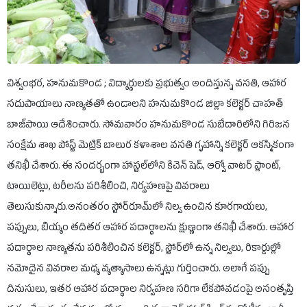
విశ్వంభర, హనుమకొండ ; విద్యార్థులకు ప్రభుత్వం అందిస్తున్న వసతి, ఆహార
సదుపాయాలు నాణ్యతతో ఉండాలని హనుమకొండ జిల్లా కలెక్టర్ చాహత్
బాజ్‌పాయి ఆదేశించారు. సోమవారం హనుమకొండ సుబేదారిలోని గిరిజన
సంక్షేమ శాఖ పోస్ట్ మెట్రిక్ బాలుర కళాశాల వసతి గృహాన్ని కలెక్టర్ ఆకస్మికంగా
తనిఖీ చేశారు. ఈ సందర్భంగా హాస్టల్‌లోని కిచెన్ షెడ్, ఆర్వో వాటర్ ప్లాంట్,
టాయిలెట్లు, టరీలను పరిశీలించి, నిర్వహణపై వివరాలు
తెలుసుకున్నారు.అనంతరం స్టోర్‌రూమ్‌లో నిల్వ ఉంచిన కూరగాయలు,
పప్పులు, బియ్యం తదితర ఆహార పదార్థాలను క్షుణ్ణంగా తనిఖీ చేశారు. ఆహార
పదార్థాల నాణ్యతను పరిశీలించిన కలెక్టర్, స్టోర్‌లో ఉన్న నిల్వలు, రికార్డుల్లో
నమోదైన వివరాల మధ్య వ్యత్యాసాలు ఉన్నట్లు గుర్తించారు. అలాగే పప్పు
దినుసులు, ఇతర ఆహార పదార్థాల నిర్వహణ సరిగా లేకపోవడంపై అసంతృప్తి