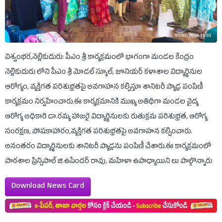
విశ్వంభర,నెల్లికుదురు: పీఎం శ్రీ కార్యక్రమంలో భాగంగా మండల కేంద్రం
నెల్లికుదురు లోని పీఎం శ్రీ మోడల్ స్కూల్, జూనియర్ కళాశాల విద్యార్థినుల
ఆరోగ్యం, వ్యక్తిగత పరిశుభ్రతపై అవగాహన కల్పిస్తూ శానిటరీ ప్యాడ్ల పంపిణీ
కార్యక్రమం నిర్వహించారు.ఈ కార్యక్రమానికి ముఖ్య అతిథిగా మండల వైద్య
ఆరోగ్య అధికారి డా.రమ్య హాజరై విద్యార్థినులకు రుతుక్రమ పరిశుభ్రత, ఆరోగ్య
సంరక్షణ, పోషకాహారం,వ్యక్తిగత పరిశుభ్రతపై అవగాహన కల్పించారు.
అనంతరం విద్యార్థినులకు శానిటరీ ప్యాడ్లను పంపిణీ చేశారు.ఈ కార్యక్రమంలో
పాఠశాల ప్రిన్సిపాల్ జి.ఉపేందర్ రావు, మహిళా ఉపాధ్యాయిని లు పాల్గొన్నారు
Download News Card