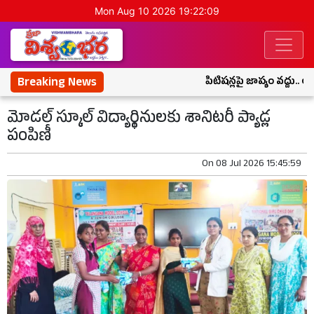
Mon Aug 10 2026 19:22:10
Breaking News
పిటిషన్లపై జాప్యం వద్దు.. అధ
మోడల్ స్కూల్ విద్యార్థినులకు శానిటరీ ప్యాడ్ల
పంపిణీ
On
08 Jul 2026 15:45:59