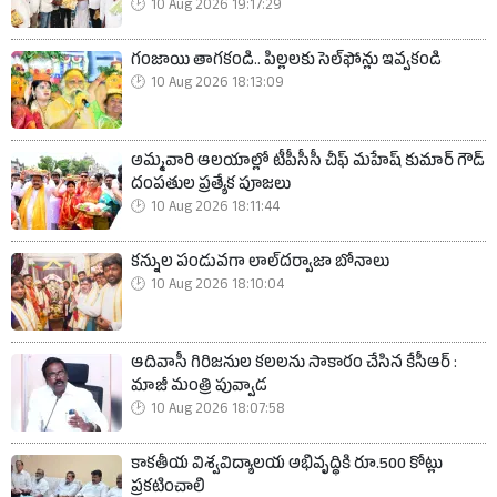
10 Aug 2026 19:17:29
గంజాయి తాగకండి.. పిల్లలకు సెల్‌ఫోన్లు ఇవ్వకండి
10 Aug 2026 18:13:09
అమ్మవారి ఆలయాల్లో టీపీసీసీ చీఫ్ మహేష్ కుమార్ గౌడ్
దంపతుల ప్రత్యేక పూజలు
10 Aug 2026 18:11:44
కన్నుల పండువగా లాల్‌దర్వాజా బోనాలు
10 Aug 2026 18:10:04
ఆదివాసీ గిరిజనుల కలలను సాకారం చేసిన కేసీఆర్ :
మాజీ మంత్రి పువ్వాడ
10 Aug 2026 18:07:58
కాకతీయ విశ్వవిద్యాలయ అభివృద్ధికి రూ.500 కోట్లు
ప్రకటించాలి