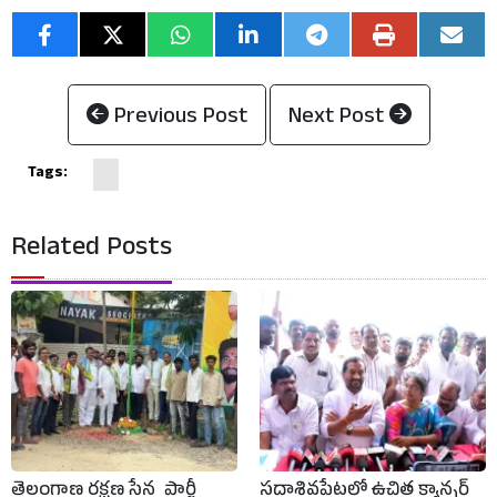
Previous Post
Next Post
Tags:
Related Posts
తెలంగాణ రక్షణ సేన పార్టీ
సదాశివపేటలో ఉచిత క్యాన్సర్