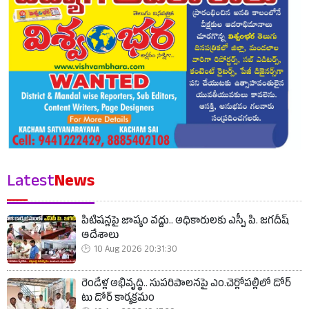
Latest
News
పిటిషన్లపై జాప్యం వద్దు.. అధికారులకు ఎస్పీ పి. జగదీష్
ఆదేశాలు
10 Aug 2026 20:31:30
రెండేళ్ల అభివృద్ధి.. సుపరిపాలనపై ఎం.చెర్లోపల్లిలో డోర్
టు డోర్ కార్యక్రమం