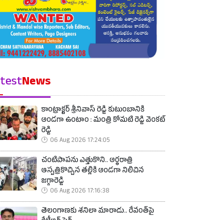
test
News
కాంట్రాక్టర్ శ్రీనివాస్ రెడ్డి కుటుంబానికి
అండగా ఉంటాం : మంత్రి కోమటి రెడ్డి వెంకట్
రెడ్డి
06 Aug 2026 17:24:05
చంటిపాపను ఎత్తుకొని.. అర్ధరాత్రి
ఆస్పత్రికొచ్చిన తల్లికి అండగా నిలిచిన
జగ్గారెడ్డి
06 Aug 2026 17:16:38
తెలంగాణకు శనిలా మారాడు.. రేవంత్‌పై