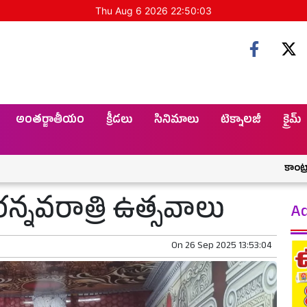
Thu Aug 6 2026 22:50:04
అంతర్జాతీయం
క్రీడలు
సినిమాలు
టెక్నాలజీ
క్రైమ్
కాంట్రాక్టర్ శ్ర
రన్నవరాత్రి ఉత్సవాలు
Ad
On
26 Sep 2025 13:53:04