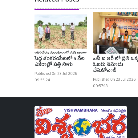
Related Posts
పెద్ద శంకరంపేటలో 5 వేల
ఎస్ ఐ ఆర్ లో ప్రతి ఒక్
ఎకరాల్లో పత్తి సాగు
ఓటరు నమోదు
చేసుకోవాలి
Published On 23 Jul 2026
Published On 23 Jul 2026
09:55:24
09:57:18