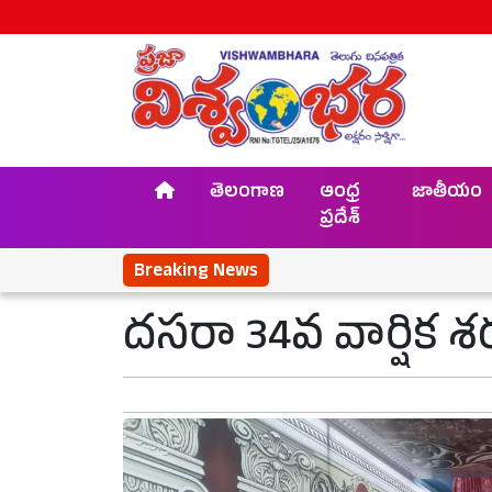
తెలంగాణ
ఆంధ్ర
జాతీయం
ప్రదేశ్
Breaking News
దసరా 34వ వార్షిక శ