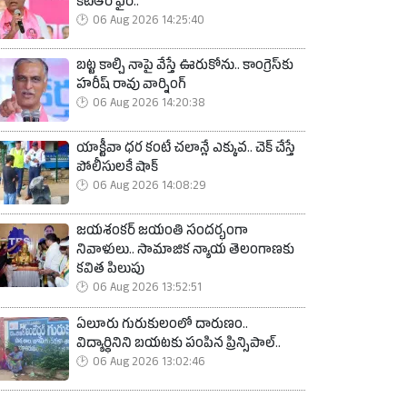
కేటీఆర్ ఫైర్..
06 Aug 2026 14:25:40
బట్ట కాల్చి నాపై వేస్తే ఊరుకోను.. కాంగ్రెస్‌కు
హరీష్ రావు వార్నింగ్
06 Aug 2026 14:20:38
యాక్టీవా ధర కంటే చలాన్లే ఎక్కువ.. చెక్ చేస్తే
పోలీసులకే షాక్
06 Aug 2026 14:08:29
జయశంకర్ జయంతి సందర్భంగా
నివాళులు.. సామాజిక న్యాయ తెలంగాణకు
కవిత పిలుపు
06 Aug 2026 13:52:51
ఏలూరు గురుకులంలో దారుణం..
విద్యార్థినిని బయటకు పంపిన ప్రిన్సిపాల్..
06 Aug 2026 13:02:46