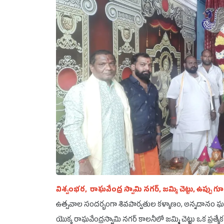
విశ్వంభర, రాఘవేంద్ర స్వామి నగర్, జమ్మి చెట్టు, ఉప్పు గ
ఉత్సవాల సందర్భంగా శివపార్వతుల కళ్యాణం, అన్నదానం ఘనం
యొక్క రాఘవేంద్రస్వామి నగర్ కాలనీలో జమ్మి చెట్టు ఒక ప్రత్యేక