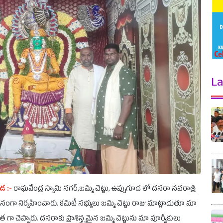
La
ూడ :-
రాఘవేంద్ర స్వామి నగర్,జమ్మి చెట్టు, ఉప్పుగూడ లో దసరా నవరాత్రి
గా నిర్వహించారు. కమిటీ సభ్యులు జమ్మి చెట్టు రాజు మాట్లాడుతూ మా
త గా చెప్పారు. దసరాకు ప్రాశిస్త్యమైన జమ్మి చెట్టును మా పూర్వీకులు