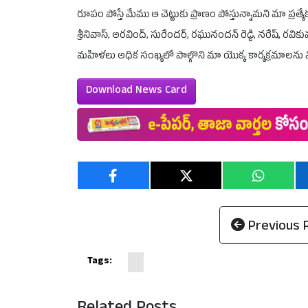
రూపం పోస్తే మేము ఆ చెట్టుకు ప్రాణం పోస్తున్నామని మా ప్రత్య
శ్రీనివాస్, అరవింద్, సురేందర్, రఘునందన్ రెడ్డి, నరేష్, రవి
మహిళలు అధిక సంఖ్యలో పాల్గొని మా యొక్క కార్యక్రమాలను 
Download News Card
Previous 
Tags: