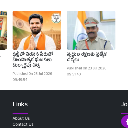
క
ఢిల్లీలో నిరసన పేరుతో
వృద్ధుల రక్షణకు ప్రత్యేక
హింసాత్మక ఘటనలు
చర్యలు
దుర్మార్గపు చర్య
Published On 23 Jul 2026
Published On 23 Jul 2026
09:51:40
09:49:54
Links
Jo
About Us
Contact Us