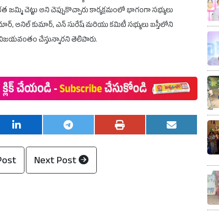
ేకత జమ్మి చెట్టు అని చెప్పుకొచ్చారు కార్యక్రమంలో భాగంగా సభ్యులు
కుమార్, అనిల్ కుమార్, ఎన్ సురేష్ మరియు కమిటీ సభ్యులు బస్తీలోని
విజయవంతం చేస్తున్నారని తెలిపారు.
Post
Next Post