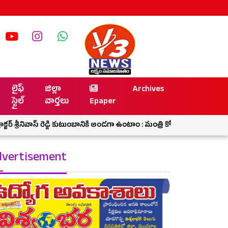
లైఫ్
జిల్లా
Archives
స్టైల్
వార్తలు
Epaper
ీనివాస్ రెడ్డి కుటుంబానికి అండగా ఉంటాం : మంత్రి కోమటి రెడ్డి వెంకట్ రెడ్డి
vertisement