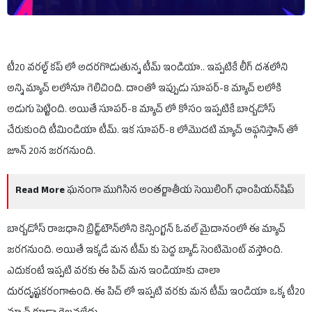
టీ20 వరల్డ్ కప్ లో అదరగొడుతున్న టీమ్ ఇండియా.. ఇప్పటికే లీగ్ దశలోని
అన్ని మ్యాచ్ లలోనూ గెలిచింది. దాంతో ఇప్పుడు సూపర్-8 మ్యాచ్ లలోకి
అడుగు పెట్టింది. అయితే సూపర్-8 మ్యాచ్ లో కోసం ఇప్పటికే బార్బడోస్
చేరుకుంది టీమిండియా టీమ్. ఇక సూపర్-8 లోమొదటి మ్యాచ్ ఆఫ్గనిస్తాన్ తో
జూన్ 20న జరగనుంది.
Read More
ఘనంగా ముగిసిన అంతర్జాతీయ సెయిలింగ్ ఛాంపియన్‌షిప్
బార్బడోస్ రాజధాని బ్రిడ్జ్‌టౌన్‌లోని కెన్సింగ్టన్ ఓవల్ మైదానంలో ఈ మ్యాచ్
జరగనుంది. అయితే ఇక్కడే మన టీమ్ కు పెద్ద బ్యాడ్ సెంటిమెంట్ వస్తోంది.
ఎదుకంటే ఇప్పటి వరకు ఈ పిచ్ మన ఇండియాకు చాలా
దురదృష్టకరంగాఉంది. ఈ పిచ్ లో ఇప్పటి వరకు మన టీమ్ ఇండియా ఒక్క టీ20