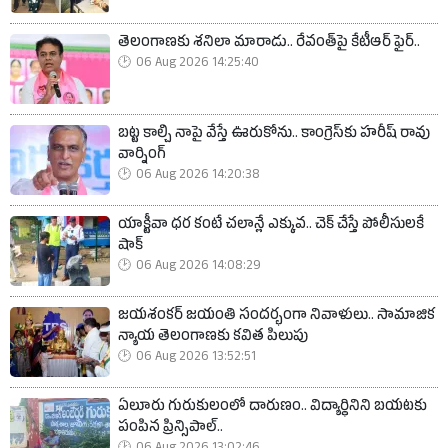
తెలంగాణకు శనిలా మారాడు.. రేవంత్‌పై కేటీఆర్ ఫైర్..
06 Aug 2026 14:25:40
బట్ట కాల్చి నాపై వేస్తే ఊరుకోను.. కాంగ్రెస్‌కు హరీష్ రావు
వార్నింగ్
06 Aug 2026 14:20:38
యాక్టీవా ధర కంటే చలాన్లే ఎక్కువ.. చెక్ చేస్తే పోలీసులకే
షాక్
06 Aug 2026 14:08:29
జయశంకర్ జయంతి సందర్భంగా నివాళులు.. సామాజిక
న్యాయ తెలంగాణకు కవిత పిలుపు
06 Aug 2026 13:52:51
ఏలూరు గురుకులంలో దారుణం.. విద్యార్థినిని బయటకు
పంపిన ప్రిన్సిపాల్..