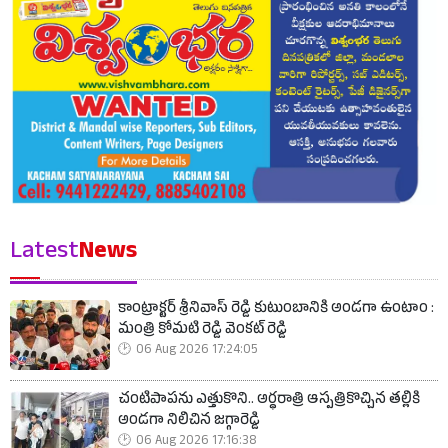
Latest
News
కాంట్రాక్టర్ శ్రీనివాస్ రెడ్డి కుటుంబానికి అండగా ఉంటాం :
మంత్రి కోమటి రెడ్డి వెంకట్ రెడ్డి
06 Aug 2026 17:24:05
చంటిపాపను ఎత్తుకొని.. అర్ధరాత్రి ఆస్పత్రికొచ్చిన తల్లికి
అండగా నిలిచిన జగ్గారెడ్డి
06 Aug 2026 17:16:38