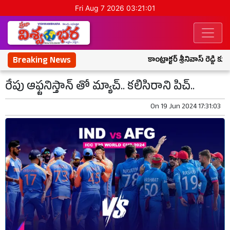
Fri Aug 7 2026 03:21:02
Breaking News
కాంట్రాక్టర్ శ్రీనివాస్ రెడ్డి 
రేపు ఆఫ్టనిస్తాన్ తో మ్యాచ్.. కలిసిరాని పిచ్..
On
19 Jun 2024 17:31:03