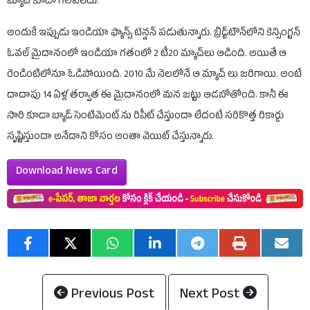
మ్యాచ్ కూడా గెలవలేదు.
అందుకే ఇప్పుడు ఇండియా ఫ్యాన్స్ టెన్షన్ పడుతున్నారు. బ్రిడ్జ్‌టౌన్‌లోని కెన్సింగ్టన్
ఓవల్ మైదానంలో ఇండియా గతంలో 2 టీ20 మ్యాచ్‌లు ఆడింది. అయితే ఆ
రెండింటిలోనూ ఓడిపోయింది. 2010 మే నెలలోనే ఆ మ్యాచ్ లు జరిగాయి. అంటే
దాదాపు 14 ఏళ్ల తర్వాత ఈ మైదానంలో మన జట్టు ఆడబోతోంది. కానీ ఈ
సారి కూడా బ్యాడ్ సెంటిమెంట్ ను రిపీట్ చేస్తుందా లేదంటే సరికొత్త రికార్డు
సృష్టిస్తుందా అనేదాని కోసం అంతా వెయిట్ చేస్తున్నారు.
Download News Card
Previous Post
Next Post