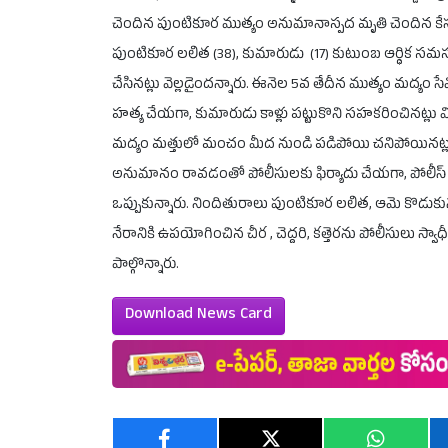
చెందిన పుంటికూర ముత్యం అనుమానాస్పద మృతి చెందిన కేసు 
పుంటికూర లలిత (38), కుమారుడు (17) కుటుంబ ఆర్థిక స
చేసినట్లు వెల్లడైందన్నారు. ఈనెల 5వ తేదీన ముత్యం మద్యం స
హత్య చేయగా, కుమారుడు కాళ్లు పట్టుకొని సహకరించినట్ల
మద్యం మత్తులో మంచం మీద నుండి పడిపోయి చనిపోయినట్లుగా 
అనుమానం రావడంతో పోలీసులకు ఫిర్యాదు చేయగా, పోలీస్ వి
ఒప్పుకున్నారు. నిందితురాలు పుంటికూర లలిత, ఆమె కొడుకును
నేరానికి ఉపయోగించిన చీర , చెద్దరి, కత్తెరను పోలీసులు స్వ
పాల్గొన్నారు.
Download News Card