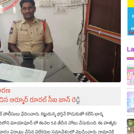
La
్ధారణ
ించిన ఆర్మూర్ రూరల్ సీఐ జాన్ రె
డ్డి
ట్ పోలీసులు ఛేదించారు. కట్టుకున్న భర్తనే కొడుకుతో కలిసి భార్య
ిధిలోని మాయాపూర్ లో ఈనెల 5వ తేదీన చోటు చేసుకుంది. ఈ హత్యకు
రవారం ఏర్పాటు చేసిన విలేకరుల సమావేశంలో వెల్లడించారు. గ్రామానికి