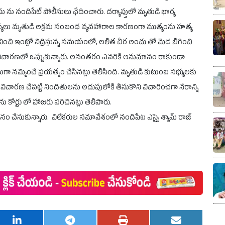
ను నందిపేట్ పోలీసులు ఛేదించారు. దర్యాప్తులో మృతుడి భార్య
మస్యలు మృతుడి అక్రమ సంబంధ వ్యవహారాల కారణంగా ముత్యంను హత్య
ేవించి ఇంట్లో నిద్రిస్తున్న సమయంలో, లలిత చీర అంచు తో మెడ బిగించి
ు విచారణలో ఒప్పుకున్నారు. అనంతరం ఎవరికి అనుమానం రాకుండా
నమ్మించే ప్రయత్నం చేసినట్లు తెలిసింది. మృతుడి కుటుంబ సభ్యులకు
చారణ చేపట్టి నిందితులను అదుపులోకి తీసుకొని విచారించగా నేరాన్ని
 కోర్టు లో హాజరు పరిచినట్లు తెలిపారు.
ాధీనం చేసుకున్నారు. విలేకరుల సమావేశంలో నందిపేట ఎస్సై శ్యామ్ రాజ్