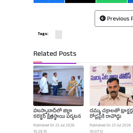
Previous 
Tags:
Related Posts
హుస్నాబాద్‌లో జిల్లా
దమ్ము చక్రాలతో ట్రాక్టర్ల
కలెక్టర్ క్షేత్రస్థాయి పర్యటన
రోడ్లపైకి రావొద్దు
Published On 23 Jul 2026
Published On 23 Jul 2026
10:29:15
10:07:12