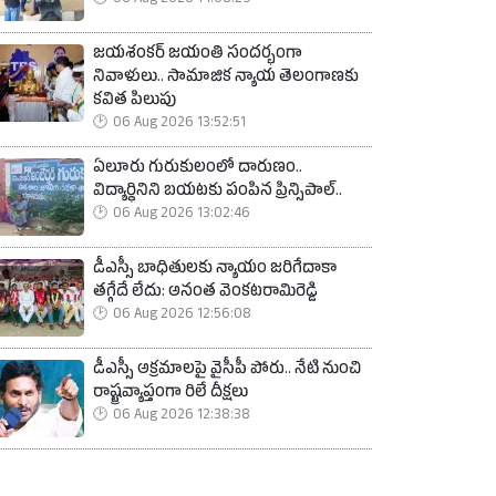
06 Aug 2026 14:08:29
జయశంకర్ జయంతి సందర్భంగా
నివాళులు.. సామాజిక న్యాయ తెలంగాణకు
కవిత పిలుపు
06 Aug 2026 13:52:51
ఏలూరు గురుకులంలో దారుణం..
విద్యార్థినిని బయటకు పంపిన ప్రిన్సిపాల్..
06 Aug 2026 13:02:46
డీఎస్సీ బాధితులకు న్యాయం జరిగేదాకా
తగ్గేదే లేదు: అనంత వెంకటరామిరెడ్డి
06 Aug 2026 12:56:08
డీఎస్సీ అక్రమాలపై వైసీపీ పోరు.. నేటి నుంచి
రాష్ట్రవ్యాప్తంగా రిలే దీక్షలు
06 Aug 2026 12:38:38