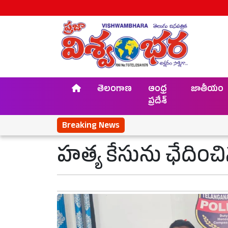
తెలంగాణ
ఆంధ్ర
జాతీయం
ప్రదేశ్
Breaking News
హత్య కేసును ఛేదించ