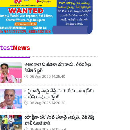
test
News
తెలంగాణకు శనిలా మారాడు.. రేవంత్‌పై
కేటీఆర్ ఫైర్..
06 Aug 2026 14:25:40
బట్ట కాల్చి నాపై వేస్తే ఊరుకోను.. కాంగ్రెస్‌కు
హరీష్ రావు వార్నింగ్
06 Aug 2026 14:20:38
యాక్టీవా ధర కంటే చలాన్లే ఎక్కువ.. చెక్ చేస్తే
పోలీసులకే షాక్