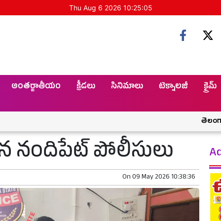
Thu Aug 6 2026 10:25:06
అంతర్జాతీయం
క్రీడలు
సినిమాలు
టెక్నాలజీ
క్రైమ్
తెలంగాణకు శనిలా
ిన నందిపేట్ పోలీసులు
Ad
On
09 May 2026 10:38:36