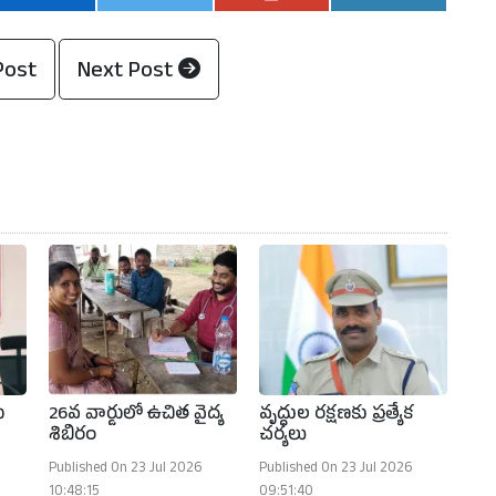
Post
Next Post
ు
26వ వార్డులో ఉచిత వైద్య
వృద్ధుల రక్షణకు ప్రత్యేక
శిబిరం
చర్యలు
Published On 23 Jul 2026
Published On 23 Jul 2026
10:48:15
09:51:40