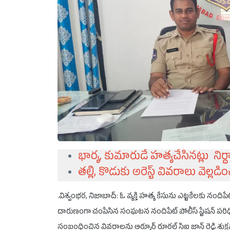
భార్య, కుమారుడే హత్యచేసినట్లు నిర
తల్లి, కొడుకు అరెస్ట్ వివరాలు వెల్లడ
.విశ్వంభర, నిజాబాద్: ఓ వ్యక్తి హత్య కేసును ఎట్టకేలకు నందిపే
దారుణంగా చంపేసిన సంఘటన నందిపేట్ పోలీస్ స్టేషన్ పర
సంబంధించిన వివరాలను ఆర్మూర్ రూరల్ సిఐ జాన్ రెడ్డి శుక్