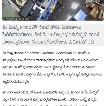
ఈ మధ్య కాలంలో గుండెపోటు మరణాలు
పెరిగిపోయాయి. కొవిడ్-19 విజృంభించినప్పటి నుంచి
హఠాన్మరణాల సంఖ్య రోజురోజుకు పెరుగుతోంది.
ఈ మధ్య కాలంలో గుండెపోటు మరణాలు పెరిగిపోయాయి. కొవిడ్-19
విజృంభించినప్పటి నుంచి హఠాన్మరణాల సంఖ్య రోజురోజుకు పెరుగుతోంది.
ప్రస్తుతం కొవిడ్ పూర్తిగా తగ్గుముఖం పట్టినప్పటికీ గుండెపోటు మరణాలు
మాత్రం ఏమాత్రం తగ్గడం లేదు. ఎక్కడో ఒక చోట అక్కడికక్కడే కుప్పకూలిపోయి
మృతిచెందుతున్నారు.
తాజాగా అలాంటి మరో ఘటన వెలుగులోకి వచ్చింది. హైదరాబాద్‌- మేడ్చల్
జిల్లా కీసర గ్రామంలోని మెడ్స్ ఫార్మసీలో ఈ ఘటన జరిగింది. మెడ్స్ ఫార్మసీ