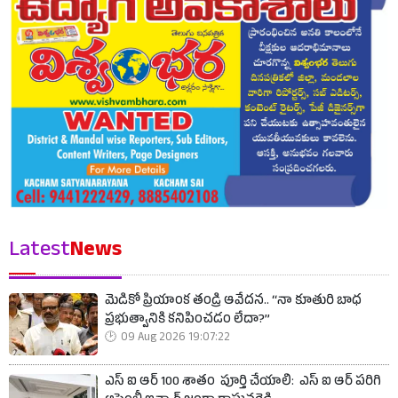
Latest
News
మెడికో ప్రియాంక తండ్రి ఆవేదన.. “నా కూతురి బాధ
ప్రభుత్వానికి కనిపించడం లేదా?”
09 Aug 2026 19:07:22
ఎస్ ఐ ఆర్ 100 శాతం పూర్తి చేయాలి: ఎస్ ఐ ఆర్ పరిగి