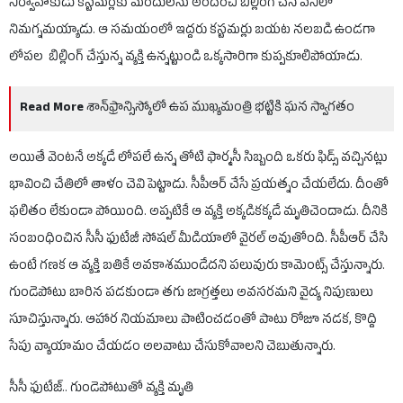
నిర్వాహకుడు కస్టమర్లకు మందులను అందించి బిల్లింగ్ చేసే పనిలో
నిమగ్నమయ్యాడు. ఆ సమయంలో ఇద్దరు కస్టమర్లు బయట నలబడి ఉండగా
లోపల బిల్లింగ్ చేస్తున్న వ్యక్తి ఉన్నట్టుండి ఒక్కసారిగా కుప్పకూలిపోయాడు.
Read More
శాన్‌ఫ్రాన్సిస్కోలో ఉప ముఖ్యమంత్రి భట్టికి ఘన స్వాగతం
అయితే వెంటనే అక్కడే లోపలే ఉన్న తోటి ఫార్మసీ సిబ్బంది ఒకరు ఫి‌డ్స్ వచ్చినట్లు
భావించి చేతిలో తాళం చెవి పెట్టాడు. సీపీఆర్ చేసే ప్రయత్నం చేయలేదు. దీంతో
ఫలితం లేకుండా పోయింది. అప్పటికే ఆ వ్యక్తి అక్కడికక్కడే మృతిచెందాడు. దీనికి
సంబంధించిన సీసీ ఫుటేజీ సోషల్ మీడియాలో వైరల్ అవుతోంది. సీపీఆర్ చేసి
ఉంటే గణక ఆ వ్యక్తి బతికే అవకాశముండేదని పలువురు కామెంట్స్ చేస్తున్నారు.
గుండెపోటు బారిన పడకుండా తగు జాగ్రత్తలు అవసరమని వైద్య నిపుణులు
సూచిస్తున్నారు. ఆహార నియమాలు పాటించడంతో పాటు రోజూ నడక, కొద్ది
సేపు వ్యాయామం చేయడం అలవాటు చేసుకోవాలని చెబుతున్నారు.
సీసీ ఫుటేజ్.. గుండెపోటుతో వ్యక్తి మృతి