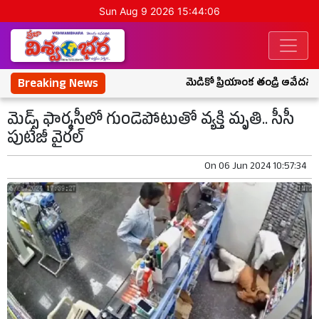
Sun Aug 9 2026 15:44:07
Breaking News
మెడికో ప్రియాంక తండ్రి ఆవేదన.. “
మెడ్స్ ఫార్మసీలో గుండెపోటుతో వ్యక్తి మృతి.. సీసీ
పుటేజీ వైరల్
On
06 Jun 2024 10:57:34