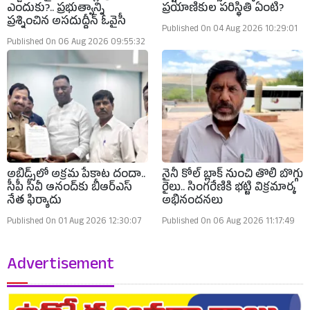
ఎందుకు?.. ప్రభుత్వాన్ని
ప్రయాణికుల పరిస్థితి ఏంటి?
ప్రశ్నించిన అసదుద్దీన్ ఓవైసీ
Published On 04 Aug 2026 10:29:01
Published On 06 Aug 2026 09:55:32
అబిడ్స్‌లో అక్రమ పేకాట దందా..
నైనీ కోల్ బ్లాక్ నుంచి తొలి బొగ్గు
సీపీ సీవీ ఆనంద్‌కు బీఆర్ఎస్‌
రైలు.. సింగరేణికి భట్టి విక్రమార్క
నేత ఫిర్యాదు
అభినందనలు
Published On 01 Aug 2026 12:30:07
Published On 06 Aug 2026 11:17:49
Advertisement