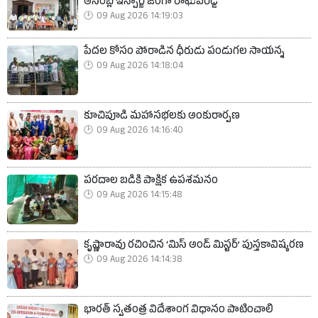
అసెంబ్లీ ఇన్చార్జ్ జంగా రాఘవరెడ్డి
09 Aug 2026 14:19:03
పేదల కోసం పోరాడిన ధీరుడు పండుగల సాయన్న
09 Aug 2026 14:18:04
కూచిపూడి మహాసభలకు అంకురార్పణ
09 Aug 2026 14:16:40
పరదాల బడికి పాక్షిక ఉపశమనం
09 Aug 2026 14:15:48
కృష్ణారావు రచించిన ‘మిస్ అండ్ మిస్టర్’ పుస్తకావిష్కరణ
09 Aug 2026 14:14:38
భారత్ స్వతంత్ర విదేశాంగ విధానం పాటించాలి