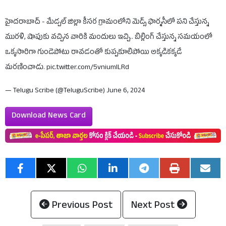
హైదరాబాద్ - మేడ్చల్ జిల్లా కీసర గ్రామంలోని మెడ్స్ ఫార్మసీలో పని చేస్తున్న
మురళి, షాపుకు వచ్చిన వారికి మందులు ఇచ్చి.. బిల్లింగ్ చేస్తున్న సమయంలో
ఒక్కసారిగా గుండెపోటు రావడంతో కుప్పకూలిపోయి అక్కడికక్కడే
మరణించాడు.
pic.twitter.com/5vniumlLRd
— Telugu Scribe (@TeluguScribe)
June 6, 2024
Download News Card
Previous Post
Next Post