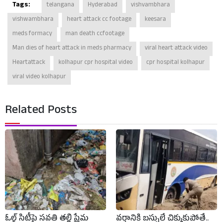
Tags:
telangana
Hyderabad
vishvambhara
vishwambhara
heart attack cc footage
keesara
meds formacy
man death ccfootage
Man dies of heart attack in meds pharmacy
viral heart attack video
Heartattack
kolhapur cpr hospital video
cpr hospital kolhapur
viral video kolhapur
Related Posts
ఓల్డ్ సిటీపై సవతి తల్లి ప్రేమ
వర్షానికి బస్సులే చిక్కుకుపోతే..