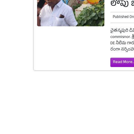
లోపు బ
Published O
చైతన్యపురి డ
commisnor. శ
DE నీలిమ గారు
రంగా నర్సింహా
Read More..