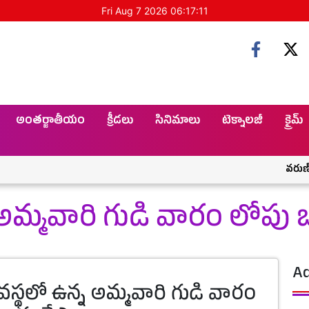
Fri Aug 7 2026 06:17:11
అంతర్జాతీయం
క్రీడలు
సినిమాలు
టెక్నాలజీ
క్రైమ్
వరుణ్ తేజ్
 అమ్మవారి గుడి వారం లోపు బ
Ad
వస్థలో ఉన్న అమ్మవారి గుడి వారం