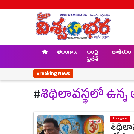
తెలంగాణ
ఆంధ్ర
జాతీయం
ప్రదేశ్
Breaking News
#
శిథిలావస్థలో ఉన్న
Telangana
శిథిలా