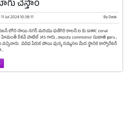
ాగు చేస్తాం
n
11 Jul 2024 10:38:11
By
Desk
ివిజన్ లోని సాయి నగర్ మరియు ఫణిగిరి కాలనీ ల కు GHMC zonal
్రీ హేమంత్ కేశవ్ పాటిల్ IAS గారు , deputy commisnor సుజాత garu ,
 వచ్చినారు . వివిధ పేరుక పోయి వున్న సమ్యసల మీద స్థానిక కార్పొరేటర్
...
.