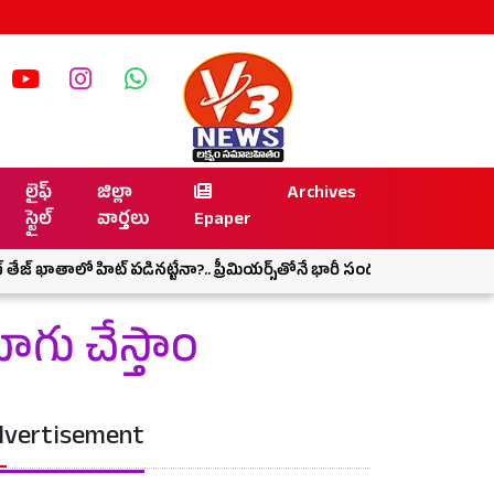
లైఫ్
జిల్లా
Archives
స్టైల్
వార్తలు
Epaper
 ఖాతాలో హిట్ పడినట్టేనా?.. ప్రీమియర్స్‌తోనే భారీ సందడి
తండ్రి బ్యాట
ాగు చేస్తాం
vertisement