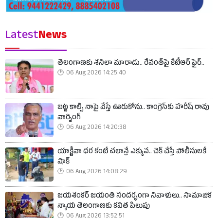
Latest
News
తెలంగాణకు శనిలా మారాడు.. రేవంత్‌పై కేటీఆర్ ఫైర్..
06 Aug 2026 14:25:40
బట్ట కాల్చి నాపై వేస్తే ఊరుకోను.. కాంగ్రెస్‌కు హరీష్ రావు
వార్నింగ్
06 Aug 2026 14:20:38
యాక్టీవా ధర కంటే చలాన్లే ఎక్కువ.. చెక్ చేస్తే పోలీసులకే
షాక్
06 Aug 2026 14:08:29
జయశంకర్ జయంతి సందర్భంగా నివాళులు.. సామాజిక
న్యాయ తెలంగాణకు కవిత పిలుపు
06 Aug 2026 13:52:51