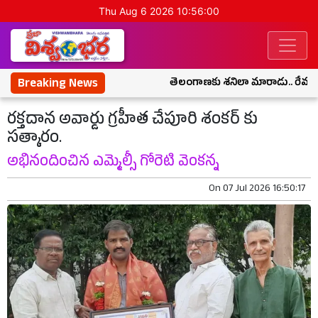
Thu Aug 6 2026 10:56:00
Breaking News
తెలంగాణకు శనిలా మారాడు.. రేవంత్‌పై క
రక్తదాన అవార్డు గ్రహీత చేపూరి శంకర్ కు
సత్కారం.
అభినందించిన ఎమ్మెల్సీ గోరెటి వెంకన్న
On
07 Jul 2026 16:50:17