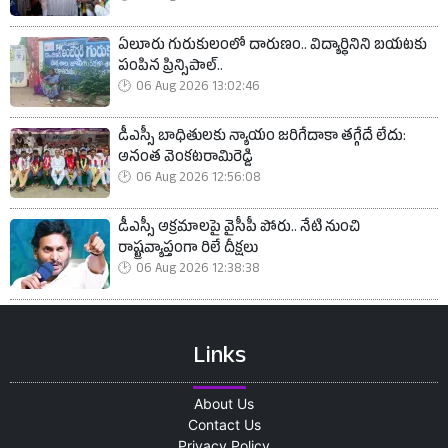
ఏలూరు గురుకులంలో దారుణం.. విద్యార్థినిని బయటకు
పంపిన ప్రిన్సిపాల్..
06 Aug 2026 13:02:46
డీఎస్సీ బాధితులకు న్యాయం జరిగేదాకా తగ్గేదే లేదు:
అనంత వెంకటరామిరెడ్డి
06 Aug 2026 12:56:08
డీఎస్సీ అక్రమాలపై వైసీపీ పోరు.. నేటి నుంచి
రాష్ట్రవ్యాప్తంగా రిలే దీక్షలు
06 Aug 2026 12:38:38
Links
About Us
Contact Us
Privacy Policy