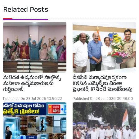
Related Posts
మలిదశ ఉద్యమంలో పాల్గొన్న
డీజీపీని మర్యాదపూర్వకంగా
మహిళా ఉద్యమకారులను
కలిసిన ఎమ్మెల్యేలు చింతా
గుర్తించాలి
ప్రభాకర్, కొనింటి మాణిక్‌రావు
Published On 23 Jul 2026 10:56:22
Published On 23 Jul 2026 09:48:00