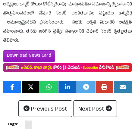
అధ్యక్షులు డాక్టర్ కోయీ కోటేశ్వరరావు మాట్లాడుతూ సమాజాన్ని రక్తదానానికి
ప్రోత్సహించడంలో చేపూరి శంకర్ అంకితభావం పట్టుదల కార్యదీక్ష
అమూల్యమైనదని ప్రశంసించారు. సభకు ఆకృతి సుధాకర్ అధ్యక్షత
వహించారు. తనకు జరిగిన ప్రత్యేక సత్కారానికి చేపూరి శంకర్ కృతజ్ఞతలు
తెలిపారు.
Download News Card
Previous Post
Next Post
Tags: