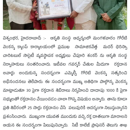
విశ్వంభర, హైదరాబాద్ :- ఆకృతి సంస్థ ఆధ్వర్యంలో మంగళవారం గోరేటి
వెంకన్న క్యాంప్ కార్యాలయంలో ప్రముఖ సామాజికవేత్త మదర్ థెరిస్సా
చారిటబుల్ సొసైటీ వ్యవస్థాపక అధ్యక్షులు చేపూరి శంకర్ ను ఆకృతి సంస్థ
నిర్వాహకులు సంతరించారు. ఇటీవల గవర్నర్ చేతుల మీదుగా రక్తదాన
అవార్డు అందుకున్న సందర్బంగా ఎమ్మెల్సీ గోరెటి వెంకన్న సత్కరించి
అభినందనలు తెలిపారు. ఈ సందర్భంగా ముఖ్య అతిథిగా పాల్గొన్న వెంకన్న
మాట్లాడుతూ 30 పైగా రక్తదాన శిబిరాలు నిర్వహించి దాదాపు 1000 కి పైగా
సభ్యులతో రక్తదానం చేయించడం చాలా గొప్ప విషయం అన్నారు. తాను కూడా
ప్రతి శిబిరంలో 25 సార్లు రక్తదానం చేసి పలువురికి ఆదర్శంగా నిలుస్తున్నారని
ప్రశంసించారు. ముఖ్యంగా యువత ముందుకు వచ్చి రక్త దాతలుగా మారాలని
ఆయన ఈ సందర్భంగా పిలుపునిచ్చారు. సిటీ కాలేజ్ ప్రొఫెసర్ తెలుగు శాఖ