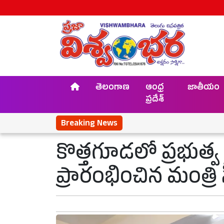
తెలంగాణ
ఆంధ్ర
జాతీయం
ప్రదేశ్
Breaking News
కొత్తగూడలో ప్రభుత్వ 
ప్రారంభించిన మంత్రి 