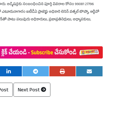
ారు. అడ్మిషన్లకు సంబంధించిన పూర్తి వివరాల కోసం 99081 27796
రునాగారం ఐటీడీఏ ప్రాజెక్టు అధికారి లెనిన్ వత్సల్ టొప్పో, ఆర్డీవో
ణ్ నాయక్‌తో పాటు పలువురు అధికారులు, ప్రజాప్రతినిధులు, అధ్యాపకులు,
Post
Next Post