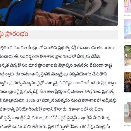
లు ప్రారంభం
్తగూడ మండల కేంద్రంలో నూతన ప్రభుత్వ డిగ్రీ కళాశాలను తెలంగాణ
ారంభించారు. ఈ సందర్భంగా కళాశాల ప్రాంగణంలో ఏర్పాటు చేసిన
ఉన్నత విద్య కోసం దూర ప్రాంతాలకు వెళ్లాల్సిన అవసరం లేకుండా రాష్ట్ర
ందన్నారు. ఈ అవకాశాన్ని స్థానిక విద్యార్థులు సద్వినియోగం చేసుకొని
చారు. ప్రభుత్వ విద్యాసంస్థల్లో నాణ్యమైన విద్యను అందించేందుకు ప్రభుత్వం
ారెడ్డి ప్రభుత్వ డిగ్రీ కళాశాల ప్రిన్సిపాల్, పాకాల-కొత్తగూడ ప్రభుత్వ
్మణ్ నాయక్ మాట్లాడుతూ, 2026–27 విద్యా సంవత్సరం నుంచి కళాశాలలో అడ్మిషన్లు
ఈ అవకాశాన్ని వినియోగించుకోవాలని కోరారు. కళాశాలలో ఈ విద్యా
న్స్ – ఇంగ్లీష్ మీడియం), బి.ఎస్‌సీ (లైఫ్ సైన్సెస్ – ఇంగ్లీష్ మీడియం),
దుబాటులో ఉంటాయని తెలిపారు. ప్రతి కోర్సులో కేవలం 60 సీట్లు మాత్రమే