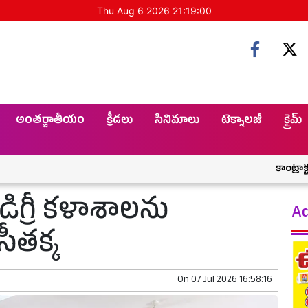
Thu Aug 6 2026 21:19:01
అంతర్జాతీయం
క్రీడలు
సినిమాలు
టెక్నాలజీ
క్రైమ్
కాంట్రాక్టర్ శ్రీనివ
డిగ్రీ కళాశాలను
Ad
సీతక్క
On
07 Jul 2026 16:58:16