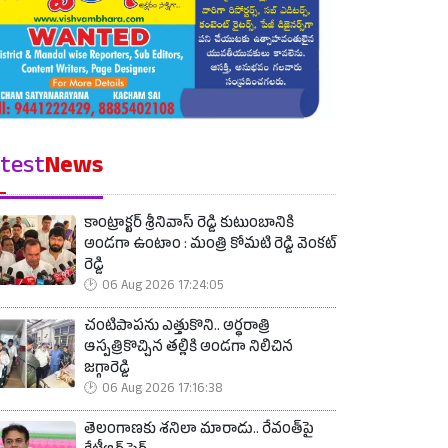
test
News
కాంట్రాక్టర్ శ్రీనివాస్ రెడ్డి కుటుంబానికి
అండగా ఉంటాం : మంత్రి కోమటి రెడ్డి వెంకట్
రెడ్డి
06 Aug 2026 17:24:05
చంటిపాపను ఎత్తుకొని.. అర్ధరాత్రి
ఆస్పత్రికొచ్చిన తల్లికి అండగా నిలిచిన
జగ్గారెడ్డి
06 Aug 2026 17:16:38
తెలంగాణకు శనిలా మారాడు.. రేవంత్‌పై