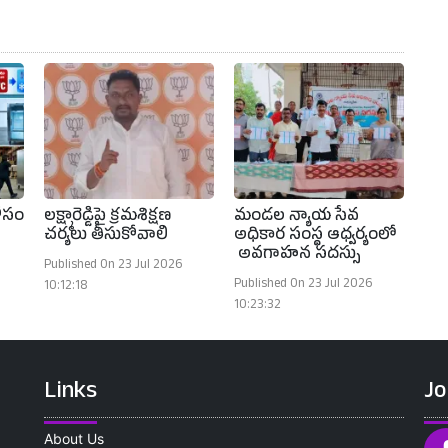
ోసం
లక్ష్మారెడ్డిపై క్రమశిక్షణ
మండల న్యాయ సేవ
చర్యలు తీసుకోవాలి
అధికార సంస్థ ఆధ్వర్యంలో
అవగాహన సదస్సు
Published On 23 Jul 2026
Published On 23 Jul 2026
10:12:18
10:23:32
Links
Jo
About Us