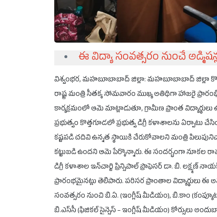
ఈ విద్యా సంవత్సరం నుంచే అడ్మిషన్
విశ్వంభర, మహబూబాబాద్ జిల్లా: మహబూబాబాద్ జిల్లా కొత
రాష్ట్ర మంత్రి సీతక్క సోమవారం ముఖ్య అతిథిగా హాజరై ప్ర
కార్యక్రమంలో ఆమె మాట్లాడుతూ, గ్రామీణ ప్రాంత విద్యార్థులు 
ప్రభుత్వం కొత్తగూడలో ప్రభుత్వ డిగ్రీ కళాశాలను ఏర్పాటు చేసి
కష్టపడి చదివి ఉన్నత స్థాయికి చేరుకోవాలని మంత్రి పిలుపునిచ్
కట్టుబడి ఉందని ఆమె పేర్కొన్నారు. ఈ సందర్భంగా నూకల రామచంద్ర
డిగ్రీ కళాశాల ఇన్‌చార్జి ప్రిన్సిపాల్ ప్రొఫెసర్ డా. బి. లక్ష
ప్రారంభమైనట్లు తెలిపారు. పరిసర ప్రాంతాల విద్యార్థులు 
సంవత్సరం నుంచి బి.ఏ. (ఇంగ్లీష్ మీడియం), బి.కాం (కంప్యూటర్ సై
బి.ఎస్‌సీ (ఫిజికల్ సైన్సెస్ – ఇంగ్లీష్ మీడియం) కోర్సులు అం