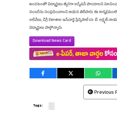
ఉండటంతో విద్యార్థులు త్వరగా అడ్మిషన్ పొందాలని సూచించ
నంబర్‌ను సంప్రదించాలని ఆయన తెలిపారు. ఈ కార్యక్రమంలో ఎటూ
అలివేలు, డిగ్రీ కళాశాల ఇన్‌చార్జి ప్రిన్సిపాల్ డా. బి. లక్ష్మ
విద్యార్థులు పాల్గొన్నారు.
Download News Card
Previous 
Tags: