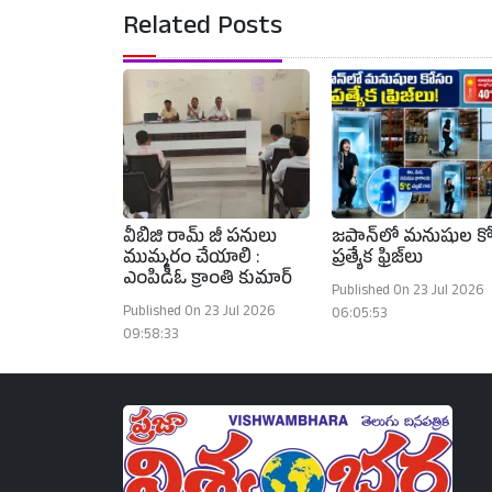
Related Posts
వీబిజి రామ్ జీ పనులు
జపాన్‌లో మనుషుల క
ముమ్మరం చేయాలి :
ప్రత్యేక ఫ్రిజ్‌లు
ఎంపిడిఓ క్రాంతి కుమార్
Published On 23 Jul 2026
Published On 23 Jul 2026
06:05:53
09:58:33