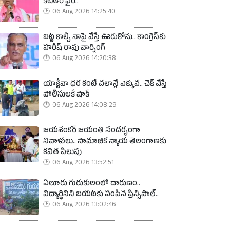
కేటీఆర్ ఫైర్..
06 Aug 2026 14:25:40
బట్ట కాల్చి నాపై వేస్తే ఊరుకోను.. కాంగ్రెస్‌కు
హరీష్ రావు వార్నింగ్
06 Aug 2026 14:20:38
యాక్టీవా ధర కంటే చలాన్లే ఎక్కువ.. చెక్ చేస్తే
పోలీసులకే షాక్
06 Aug 2026 14:08:29
జయశంకర్ జయంతి సందర్భంగా
నివాళులు.. సామాజిక న్యాయ తెలంగాణకు
కవిత పిలుపు
06 Aug 2026 13:52:51
ఏలూరు గురుకులంలో దారుణం..
విద్యార్థినిని బయటకు పంపిన ప్రిన్సిపాల్..
06 Aug 2026 13:02:46