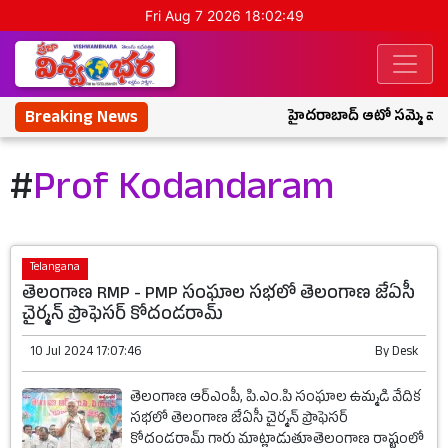
Fri Aug 7 2026 18:02:49
Breaking News
హైదరాబాద్ ఆటో సమ్మె వాయిద
#
Prof Kodandaram
Telangana
తెలంగాణ RMP - PMP సంఘాల సభలో తెలంగాణ జేఏసీ
చైర్మన్ ప్రొఫెసర్ కోదండరామ్
10 Jul 2024 17:07:46
By
Desk
తెలంగాణ ఆర్ఎంపీ, పి.ఎం.పి సంఘాల ఉమ్మడి వేదిక
సభలో తెలంగాణ జేఏసీ చైర్మన్ ప్రొఫెసర్
కోదండరామ్ గారు మాట్లాడుతూతెలంగాణ రాష్ట్రంలో