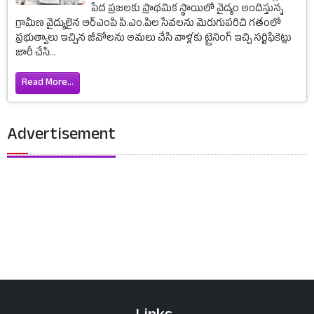
పేద ప్రజలకు ప్రాథమిక స్థాయిలో వైద్యం అందిస్తున్న
గ్రామీణ వైద్యులైన ఆర్ఎంపి పి.ఎం.పిల సేవలను మెరుగుపరిచి గతంలో
ప్రభుత్వాలు ఇచ్చిన జీవోలను అమలు చేసి వాళ్లకు ట్రైనింగ్ ఇచ్చి సర్టిఫికెట్లు
జారీ చేసి...
Read More...
Advertisement