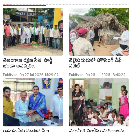
తెలంగాణ రక్షణ సేన పార్టీ
నెల్లికుదురులో హౌసింగ్ చీఫ్
జెండా ఆవిష్కరణ
విజిట్
Published On 27 Jul 2026 14:29:07
Published On 26 Jul 2026 18:40:24