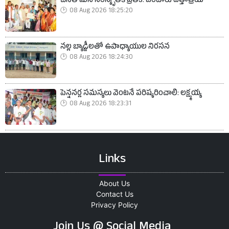
చేనేతే మన సంస్కృతికి ప్రతీక: బండారు దత్తాత్రేయ
08 Aug 2026 18:25:20
నల్ల బ్యాడ్జీలతో ఉపాధ్యాయుల నిరసన
08 Aug 2026 18:24:30
పెన్షనర్ల సమస్యలు వెంటనే పరిష్కరించాలి: లక్ష్మయ్య
08 Aug 2026 18:23:31
Links
About Us
Contact Us
Privacy Policy
Join Us @ Social Media