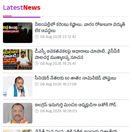
Latest
News
నీలంపల్లిలో కరెంటు కష్టాలు.. వారం రోజులుగా విద్యుత్
లేక అవస్థలు
08 Aug 2026 22:12:42
డీఎస్సీ అవకతవకలపై ఆధారాలు చూపాలి.. వైసీపీకి
పాలచర్ల ముత్యాలప్ప సూచన
08 Aug 2026 19:25:41
సీనియర్ నేతలకు 60 శాతం నామినేటెడ్ పోస్టులు
08 Aug 2026 18:27:08
కాంగ్రెస్ ఇనుగుర్తి మండల అధ్యక్షుడిగా అశోక్ గౌడ్
08 Aug 2026 18:26:03