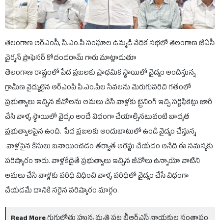
తెలంగాణ ఆర్ఎంపీ, పి.ఎం.పి సంఘాల ఉమ్మడి వేదిక సభలో తెలంగాణ జేఏసీ
చైర్మన్ ప్రొఫెసర్ కోదండరామ్ గారు మాట్లాడుతూ
తెలంగాణ రాష్ట్రంలో పేద ప్రజలకు ప్రాథమిక స్థాయిలో వైద్యం అందిస్తున్న
గ్రామీణ వైద్యులైన ఆర్ఎంపి పి.ఎం.పిల సేవలను మెరుగుపరిచి గతంలో
ప్రభుత్వాలు ఇచ్చిన జీవోలను అమలు చేసి వాళ్లకు ట్రైనింగ్ ఇచ్చి సర్టిఫికెట్లు జారీ
చేసి వాళ్ళ స్థాయిలో వైద్యం అందే విధంగా చేయాల్సినటువంటి బాధ్యత
ప్రభుత్వాలపైన ఉంది. పేద ప్రజలకు అందుబాటులో ఉండి వైద్యం చేస్తున్న
వాళ్లపైన కేసులు బనాయించడం తర్వాత అరెస్టు చేయడం అనేది ఈ సమస్యకు
పరిష్కారం కాదు. వాళ్లకేదైతే ప్రభుత్వాలు ఇచ్చిన జీవోలు ఉన్నాయో వాటిని
అమలు చేసి వాళ్లకు పరిధి విధించి వాళ్ళ పరిధిలో వైద్యం చేసే విధంగా
చేయడమే దానికి సరైన పరిష్కారం మార్గం.
Read More
గుగులోతు హున్య మృతి పట్ల బీఆర్ఎస్ నాయకుల సంతాపం