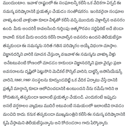
ముందుంటాం. ఇవాళ రాష్ట్రంలో ఈ సంఘాలన్నీ కలిసి ఒక వేదికగా ఏర్పడి ఈ
సమస్య పరిష్కారానికి ప్రయత్నం చేయడం సంతోషకరం. ఇంకెవరైనా సంఘాల
వాళ్ళు ఉంటే వాళ్లంతా కూడా వీళ్ళతో కలిసి వచ్చి ముందుకు వెళ్లాల్సిన అవసరం
ఉంది. మీకు అందరికీ కావలసింది గుర్తింపు ఆత్మగౌరవం సర్టిఫికెట్ అదే జెండా
కావాలి. కనుక మీరు అందరు కలిసి రావాల్సిన అవసరం ఉందని తెలియజేస్తూ
తప్పకుండా ఈ సమస్యను సరిత గతిన పరిష్కారం అయ్యే విధంగా చూస్తాం.
విజ్ఞానదర్శిని వారికి సూచన చేస్తున్నా వఇవాళ ఈ సమస్యను వాళ్ళూ వీళ్లు
అనేటటువంటి కోణంలో చూడడం కాకుండా విజ్ఞానదర్శిని ప్రజా వైద్యం ప్రజా
అవసరాలను దృష్టిలో పెట్టుకొని మెడికల్ కౌన్సిల్ వారిని, డాక్టర్స్ అసోసియేషన్స్
వారిని, RMP, PMP సంస్థలను కూర్చుండబెట్టి ఒక వేదిక ఏర్పాటు చేస్తే దానికి
ప్రత్యనే మార్గాన్ని కూడా ఆలోచించడానికి ఉంటుందని నేను రమేష్ గారిని ఆ
కోరుతున్న తప్పకుండా ఇలాంటి ప్రయత్నం చేయండి. ఎందుకంటే ఇప్పుడు
అసలే వర్షకాలం వ్యాధులు ముదిరే అటువంటి సమయంలో ఇలాంటివి రావడం
మంచిది కాదు. కనుక తప్పకుండా ముఖ్యమంత్రిని కలిసి ఈ సమస్య పరిష్కారానికి
కృషి చేస్తామని తెలియజేస్తున్నాను అని కోదండరాం గారు పేర్కొన్నారు.