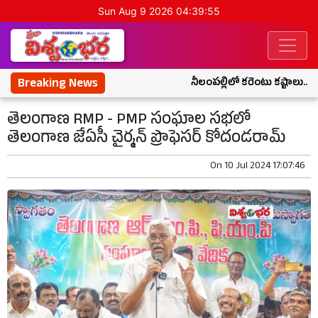
Sun Aug 9 2026 04:39:56
Breaking News
నీలంపల్లిలో కరెంటు కష్టాలు.. వార
తెలంగాణ RMP - PMP సంఘాల సభలో
తెలంగాణ జేఏసీ చైర్మన్ ప్రొఫెసర్ కోదండరామ్
On
10 Jul 2024 17:07:46