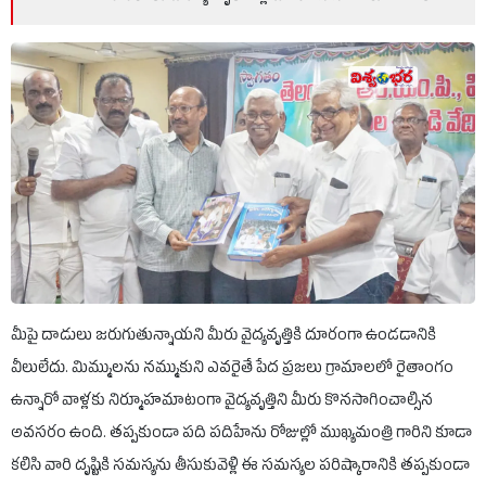
మీపై దాడులు జరుగుతున్నాయని మీరు వైద్యవృత్తికి దూరంగా ఉండడానికి
వీలులేదు. మిమ్ములను నమ్ముకుని ఎవరైతే పేద ప్రజలు గ్రామాలలో రైతాంగం
ఉన్నారో వాళ్లకు నిర్మూహమాటంగా వైద్యవృత్తిని మీరు కొనసాగించాల్సిన
అవసరం ఉంది. తప్పకుండా పది పదిహేను రోజుల్లో ముఖ్యమంత్రి గారిని కూడా
కలిసి వారి దృష్టికి సమస్యను తీసుకువెళ్లి ఈ సమస్యల పరిష్కారానికి తప్పకుండా