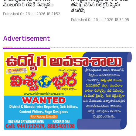
రామన్నపేట నూతన సిఐ
సాంఘిక సంక్షేమ పాఠశాలను
మొలుగూరి రవికి సన్మానం
తనిఖీ చేసిన కలెక్టర్ స్నేహ
శబరిష్
Published On 26 Jul 2026 18:21:52
Published On 26 Jul 2026 18:34:05
Advertisement