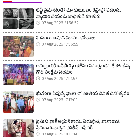
లిఫ్ట్ ప్రమాదంతో మా కుటుంబం కష్టాల్లో పడింది..
న్యాయం చేయండి: బాధితుడి కూతురు
07 Aug 2026 21:56:52
ఘనంగా ఆషాడ మాసం బోనాలు
07 Aug 2026 17:56:55
అమ్మవారికి ఒడిబియ్యం బోనం సమర్పించిన శ్రీ కౌండిన్య
గౌడ సంక్షేమ సంఘం
07 Aug 2026 17:51:57
ఘనంగా పీపుల్స్ ప్లాజా లో జాతీయ చేనేత దినోత్సవం
07 Aug 2026 17:13:03
ప్రేమకు ఖాకీ అడ్డంకి కాదు.. ఏడుస్తున్న పాపాయిని
ప్రేమగా ఓదార్చిన పోలీస్ ఆఫీసర్
07 Aug 2026 14:13:14