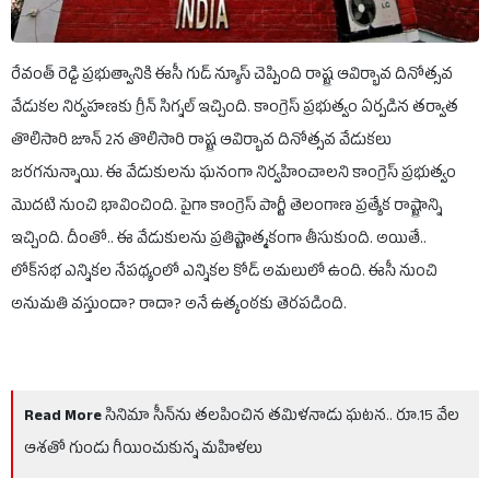
రేవంత్ రెడ్డి ప్రభుత్వానికి ఈసీ గుడ్ న్యూస్ చెప్పింది రాష్ట్ర ఆవిర్భావ దినోత్సవ
వేడుకల నిర్వహణకు గ్రీన్ సిగ్నల్ ఇచ్చింది. కాంగ్రెస్ ప్రభుత్వం ఏర్పడిన తర్వాత
తొలిసారి జూన్ 2న తొలిసారి రాష్ట్ర ఆవిర్భావ దినోత్సవ వేడుకలు
జరగనున్నాయి. ఈ వేడుకులను ఘనంగా నిర్వహించాలని కాంగ్రెస్ ప్రభుత్వం
మొదటి నుంచి భావించింది. పైగా కాంగ్రెస్ పార్టీ తెలంగాణ ప్రత్యేక రాష్ట్రాన్ని
ఇచ్చింది. దీంతో.. ఈ వేడుకులను ప్రతిష్టాత్మకంగా తీసుకుంది. అయితే..
లోక్‌సభ ఎన్నికల నేపథ్యంలో ఎన్నికల కోడ్ అమలులో ఉంది. ఈసీ నుంచి
అనుమతి వస్తుందా? రాదా? అనే ఉత్కంఠకు తెరపడింది.
Read More
సినిమా సీన్‌ను తలపించిన తమిళనాడు ఘటన.. రూ.15 వేల
ఆశతో గుండు గీయించుకున్న మహిళలు