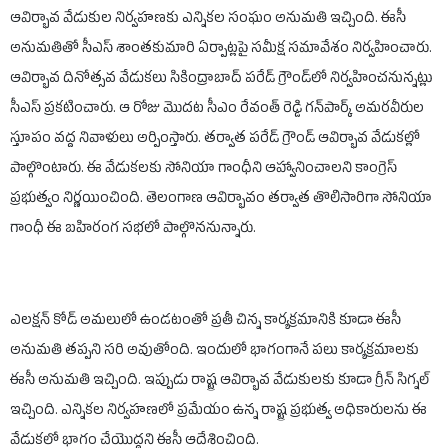
ఆవిర్భావ వేడుకుల నిర్వహణకు ఎన్నికల సంఘం అనుమతి ఇచ్చింది. ఈసీ
అనుమతితో సీఎస్ శాంతకుమారి ఏర్పాట్లపై సమీక్ష సమావేశం నిర్వహించారు.
ఆవిర్భావ దినోత్సవ వేడుకలు సికింద్రాబాద్ పరేడ్ గ్రౌండ్‌లో నిర్వహించనున్నట్లు
సీఎస్ ప్రకటించారు. ఆ రోజు మొదట సీఎం రేవంత్ రెడ్డి గన్‌పార్క్ అమరవీరుల
స్తూపం వద్ద నివాళులు అర్పింస్తారు. తర్వాత పరేడ్ గ్రౌండ్ ఆవిర్భావ వేడుకల్లో
పాల్గొంటారు. ఈ వేడుకలకు సోనియా గాంధీని ఆహ్వానించాలని కాంగ్రెస్
ప్రభుత్వం నిర్ణయించింది. తెలంగాణ ఆవిర్భావం తర్వాత తొలిసారిగా సోనియా
గాంధీ ఈ బహిరంగ సభలో పాల్గొననున్నారు.
ఎలక్షన్ కోడ్ అమలులో ఉండటంతో ప్రతీ చిన్న కార్యక్రమానికి కూడా ఈసీ
అనుమతి తప్పని సరి అవుతోంది. ఇందులో భాగంగానే పలు కార్యక్రమాలకు
ఈసీ అనుమతి ఇచ్చింది. ఇప్పుడు రాష్ట్ర ఆవిర్భావ వేడుకులకు కూడా గ్రీన్ సిగ్నల్
ఇచ్చింది. ఎన్నికల నిర్వహణలో ప్రమేయం ఉన్న రాష్ట్ర ప్రభుత్వ అధికారులను ఈ
వేడుకలో భాగం చేయొద్దని ఈసీ ఆదేశించింది.