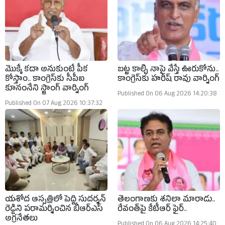
మొక్కే కదా అనుకుంటే పీక
బట్ట కాల్చి నాపై వేస్తే ఊరుకోను..
కోస్తాం.. కాంగ్రెస్‌కు సీపీఐ
కాంగ్రెస్‌కు హరీష్ రావు వార్నింగ్
కూనంనేని స్ట్రాంగ్ వార్నింగ్
Published On 06 Aug 2026 14:20:38
Published On 07 Aug 2026 10:37:32
యశోద ఆస్పత్రిలో పెద్ది సుదర్శన్
తెలంగాణకు శనిలా మారాడు..
రెడ్డిని పరామర్శించిన బీఆర్ఎస్
రేవంత్‌పై కేటీఆర్ ఫైర్..
అగ్రనేతలు
Published On 06 Aug 2026 14:25:40