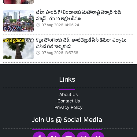
దహీ హండి గోవిందాలకు మహారాష్ట్ర సర్కార్ గుడ్
న్యూస్.. రూ.10 లక్షల బీమా
07 Aug 2026 14:06:24
కల్లు దొంగలకు చెక్.. తాటిచెట్టుకే సీసీ కెమెరా ఏర్పాటు
చేసిన గీత కార్మికుడు
07 Aug 2026 13:57:58
Links
About Us
Contact Us
Privacy Policy
Join Us @ Social Media