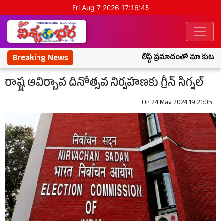
Fri Aug 7 2026 17:16:46
Breaking News
లిఫ్ట్ ప్రమాదంతో మా కుటుంబం
రాష్ట్ర ఆవిర్భావ దినోత్సవ నిర్వహణకు గ్రీన్ సిగ్నల్
On
24 May 2024 19:21:05