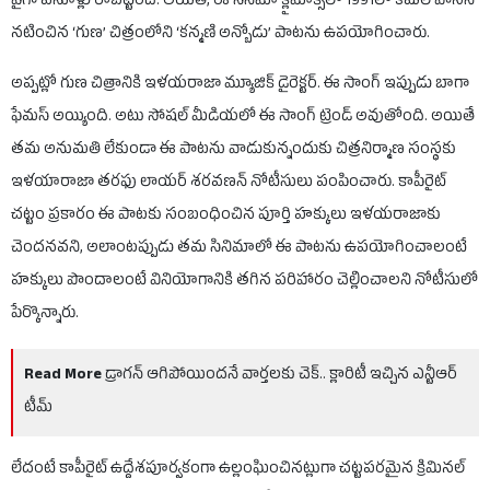
పైగా వసూళ్లు రాబట్టింది. అయితే, ఈ సినిమా క్లైమాక్స్‏లో 1991లో కమల్ హాసన్
నటించిన ‘గుణ’ చిత్రంలోని ‘కన్మణి అన్బోడు’ పాటను ఉపయోగించారు.
అప్పట్లో గుణ చిత్రానికి ఇళయరాజా మ్యూజిక్ డైరెక్టర్. ఈ సాంగ్ ఇప్పుడు బాగా
ఫేమస్ అయ్యింది. అటు సోషల్ మీడియలో ఈ సాంగ్ ట్రెండ్ అవుతోంది. అయితే
తమ అనుమతి లేకుండా ఈ పాటను వాడుకున్నందుకు చిత్రనిర్మాణ సంస్థకు
ఇళయారాజా తరఫు లాయర్ శరవణన్ నోటీసులు పంపించారు. కాపీరైట్
చట్టం ప్రకారం ఈ పాటకు సంబంధించిన పూర్తి హక్కులు ఇళయరాజాకు
చెందనవని, అలాంటప్పుడు తమ సినిమాలో ఈ పాటను ఉపయోగించాలంటే
హక్కులు పొందాలంటే వినియోగానికి తగిన పరిహారం చెల్లించాలని నోటీసులో
పేర్కొన్నారు.
Read More
డ్రాగన్ ఆగిపోయిందనే వార్తలకు చెక్.. క్లారిటీ ఇచ్చిన ఎన్టీఆర్
టీమ్
లేదంటే కాపీరైట్ ఉద్దేశపూర్వకంగా ఉల్లంఘించినట్లుగా చట్టపరమైన క్రిమినల్