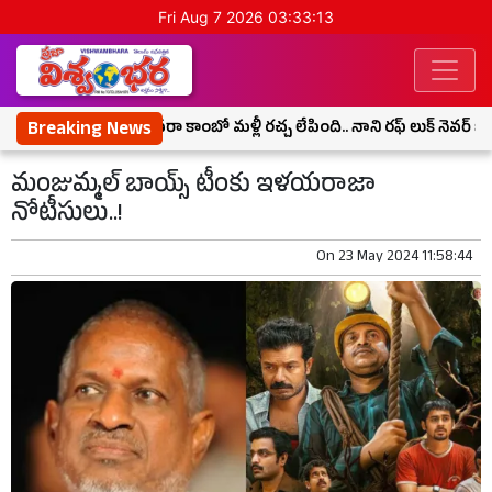
Fri Aug 7 2026 03:33:14
Breaking News
ప్యారడైజ్ టీజర్ దసరా కాంబో మళ్లీ రచ్చ లేపింది.. నాని రఫ్ లుక్ నెవర్ బిఫో
మంజుమ్మల్ బాయ్స్ టీంకు ఇళయరాజా
నోటీసులు..!
On
23 May 2024 11:58:44