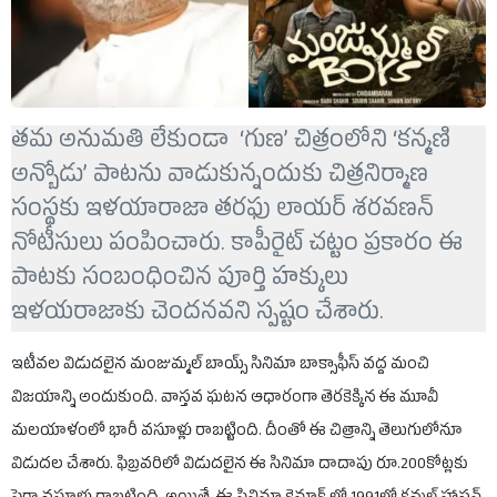
తమ అనుమతి లేకుండా ‘గుణ’ చిత్రంలోని ‘కన్మణి
అన్బోడు’ పాటను వాడుకున్నందుకు చిత్రనిర్మాణ
సంస్థకు ఇళయారాజా తరఫు లాయర్ శరవణన్
నోటీసులు పంపించారు. కాపీరైట్ చట్టం ప్రకారం ఈ
పాటకు సంబంధించిన పూర్తి హక్కులు
ఇళయరాజాకు చెందనవని స్పష్టం చేశారు.
ఇటీవల విడుదలైన మంజుమ్మల్ బాయ్స్ సినిమా బాక్సాఫీస్ వద్ద మంచి
విజయాన్ని అందుకుంది. వాస్తవ ఘటన ఆధారంగా తెరకెక్కిన ఈ మూవీ
మలయాళంలో భారీ వసూళ్లు రాబట్టింది. దీంతో ఈ చిత్రాన్ని తెలుగులోనూ
విడుదల చేశారు. ఫిబ్రవరిలో విడుదలైన ఈ సినిమా దాదాపు రూ.200కోట్లకు