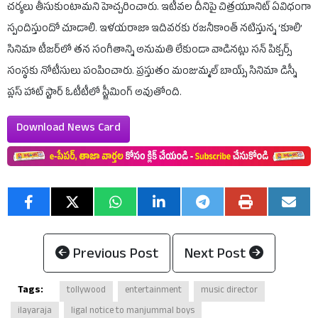
చర్యలు తీసుకుంటామని హెచ్చరించారు. ఇటీవల దీనిపై చిత్రయూనిట్ ఏవిధంగా
స్పందిస్తుందో చూడాలి. ఇళయరాజా ఇదివరకు రజనీకాంత్ నటిస్తున్న ‘కూలి’
సినిమా టీజర్‌లో తన సంగీతాన్ని అనుమతి లేకుండా వాడినట్లు సన్ పిక్చర్స్
సంస్థకు నోటీసులు పంపించారు. ప్రస్తుతం మంజుమ్మల్ బాయ్స్ సినిమా డిస్నీ
ప్లస్ హాట్ స్టార్ ఓటీటీలో స్ట్రీమింగ్ అవుతోంది.
Download News Card
Previous Post
Next Post
Tags:
tollywood
entertainment
music director
ilayaraja
ligal notice to manjummal boys