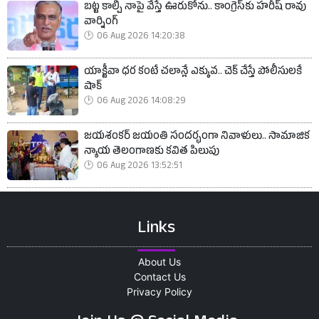
బట్ట కాల్చి నాపై వేస్తే ఊరుకోను.. కాంగ్రెస్‌కు హరీష్ రావు
వార్నింగ్
06 Aug 2026 14:20:38
యాక్టీవా ధర కంటే చలాన్లే ఎక్కువ.. చెక్ చేస్తే పోలీసులకే
షాక్
06 Aug 2026 14:08:29
జయశంకర్ జయంతి సందర్భంగా నివాళులు.. సామాజిక
న్యాయ తెలంగాణకు కవిత పిలుపు
06 Aug 2026 13:52:51
Links
About Us
Contact Us
Privacy Policy