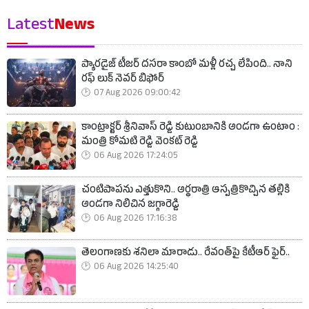
Latest
News
ప్యారడైజ్ టీజర్ దసరా కాంబో మళ్లీ రచ్చ లేపింది.. నాని
రఫ్ లుక్ నెవర్ బిఫోర్
07 Aug 2026 09:00:42
కాంట్రాక్టర్ శ్రీనివాస్ రెడ్డి కుటుంబానికి అండగా ఉంటాం :
మంత్రి కోమటి రెడ్డి వెంకట్ రెడ్డి
06 Aug 2026 17:24:05
చంటిపాపను ఎత్తుకొని.. అర్ధరాత్రి ఆస్పత్రికొచ్చిన తల్లికి
అండగా నిలిచిన జగ్గారెడ్డి
06 Aug 2026 17:16:38
తెలంగాణకు శనిలా మారాడు.. రేవంత్‌పై కేటీఆర్ ఫైర్..
06 Aug 2026 14:25:40