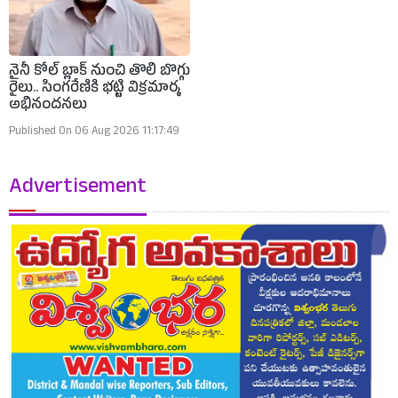
నైనీ కోల్ బ్లాక్ నుంచి తొలి బొగ్గు
రైలు.. సింగరేణికి భట్టి విక్రమార్క
అభినందనలు
Published On 06 Aug 2026 11:17:49
Advertisement