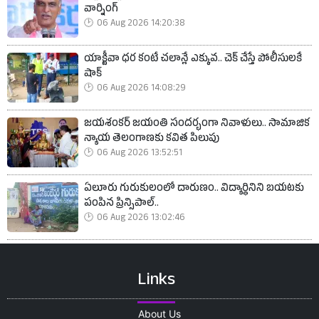
వార్నింగ్
06 Aug 2026 14:20:38
యాక్టీవా ధర కంటే చలాన్లే ఎక్కువ.. చెక్ చేస్తే పోలీసులకే
షాక్
06 Aug 2026 14:08:29
జయశంకర్ జయంతి సందర్భంగా నివాళులు.. సామాజిక
న్యాయ తెలంగాణకు కవిత పిలుపు
06 Aug 2026 13:52:51
ఏలూరు గురుకులంలో దారుణం.. విద్యార్థినిని బయటకు
పంపిన ప్రిన్సిపాల్..
06 Aug 2026 13:02:46
Links
About Us