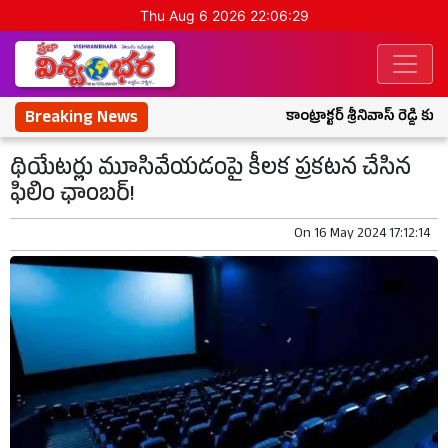
Thu Aug 6 2026 22:06:30
Breaking News
కాంట్రాక్టర్ శ్రీనివాస్ రెడ్డి 
థియేటర్లు మూసివేయడంపై కీలక ప్రకటన చేసిన
ఫిలిం ఛాంబర్!
On
16 May 2024 17:12:14