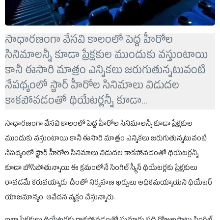
సాధారణంగా వేసవి కాలంలో పెద్ద హీరోల
సినిమాలన్నీ కూడా ప్రేక్షకుల ముందుకు వస్తుంటాయి
కానీ ఈసారి మాత్రం ఎన్నికలు జరుగుతున్నటువంటి
నేపథ్యంలో స్టార్ హీరోల సినిమాలు విడుదల
కాకపోవడంతో థియేటర్లన్నీ కూడా...
సాధారణంగా వేసవి కాలంలో పెద్ద హీరోల సినిమాలన్నీ కూడా ప్రేక్షకుల
ముందుకు వస్తుంటాయి కానీ ఈసారి మాత్రం ఎన్నికలు జరుగుతున్నటువంటి
నేపథ్యంలో స్టార్ హీరోల సినిమాలు విడుదల కాకపోవడంతో థియేటర్లన్నీ
కూడా బోసిపోతున్నాయి ఈ క్రమంలోనే సింగిల్ స్క్రీన్ థియేటర్లకు ప్రేక్షకులు
రావడమే కరువయ్యారు .దీంతో నిర్వహణ ఖర్చులు అధికమయ్యాయని థియేటర్
యాజమాన్యం ఆవేదన వ్యక్తం చేస్తున్నారు.