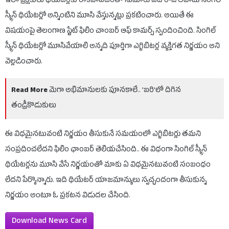
ఇలా ప్రేక్షకులు థియేటర్లకు రాకపోవడంతో సుమారు పది రోజులపాటు సింగిల్
స్క్రీన్ థియేటర్లో అన్నింటిని మూసి వేస్తున్నట్లు ప్రకటించారు. అయితే ఈ
విషయంపై తెలంగాణ స్టేట్ ఫిలిం చాంబర్ ఆఫ్ కామర్స్ స్పందించింది. సింగిల్
స్క్రీన్ థియేటర్లో మూసివేయాలి అన్నది పూర్తిగా ఎగ్జిబిటర్ల వ్యక్తిగత నిర్ణయం అని
వెల్లడించారు.
Read More
మెగా అభిమానులకు పూనకాలే.. 'బరి'లో దిగిన
తండ్రీకొడుకులు
ఈ విధమైనటువంటి నిర్ణయం తీసుకునే సమయంలో ఎగ్జిబిటర్లు తమని
సంప్రదించలేదని ఫిలిం ఛాంబర్ తెలియచేసింది.. ఈ విధంగా సింగిల్ స్క్రీన్
థియేటర్లను మూసి వేసే నిర్ణయంతో మాకు ఏ విధమైనటువంటి సంబంధం
లేదని పేర్కొన్నారు. ఇది థియేటర్ యాజమాన్యులు స్వచ్ఛందంగా తీసుకున్న
నిర్ణయం అంటూ ఓ ప్రకటన విడుదల చేసింది.
Download News Card