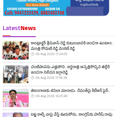
Latest
News
కాంట్రాక్టర్ శ్రీనివాస్ రెడ్డి కుటుంబానికి అండగా ఉంటాం :
మంత్రి కోమటి రెడ్డి వెంకట్ రెడ్డి
06 Aug 2026 17:24:05
చంటిపాపను ఎత్తుకొని.. అర్ధరాత్రి ఆస్పత్రికొచ్చిన తల్లికి
అండగా నిలిచిన జగ్గారెడ్డి
06 Aug 2026 17:16:38
తెలంగాణకు శనిలా మారాడు.. రేవంత్‌పై కేటీఆర్ ఫైర్..
06 Aug 2026 14:25:40
బట్ట కాల్చి నాపై వేస్తే ఊరుకోను.. కాంగ్రెస్‌కు హరీష్ రావు