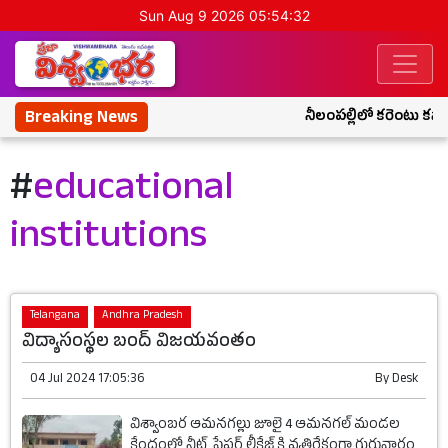
Sun Aug 9 2026 05:54:32
Breaking News
నీలంపల్లిలో కరెంటు కష్టా
#
educational
institutions
Telangana
Andhra Pradesh
విద్యాసంస్థల బంద్ విజయవంతం
04 Jul 2024 17:05:36
By
Desk
విశ్వాంబర ఆమనగల్లు జూలై 4 ఆమనగల్ మండల
కేంద్రంలో నీట్ పేపర్ లీకేజ్ కి వ్యతిరేకంగా గురువారం