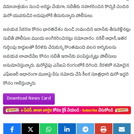
విమానాశ్రయం నుంచి అరెస్టు చేయగా, సబిత్‌కు సహకరించిన కొచ్చికి చెందిన
మరో యువకుడిని అదుపులోకి తీసుకున్నారు పోలీసులు.
అవయవ సేకరణ కోసం భారతదేశం నుండి 20మందిని ఇరాన్‌కు తీసుకెళ్లినట్లు
సుబిత్ పోలీసుల ముందు అంగీకరించినట్లు సమాచారం. నకిలీ ఆధార్,ఇతర
గుర్తింపు కార్డులతో కేరళకు చేరుకున్న కొంతమంది వలస కార్మికులను
అవయవ లావాదేవీల కోసం సబిత్ ఇరాన్‌కు పంపిస్తున్నట్లు పోలీసులు
అనుమానిస్తున్నారు. మరోవైపు ఎన్‌ఐఏ రంగంలోకి దిగింది. కేరళలో నమోదైన
ఎఫ్ఐఆర్ ఆధారంగా ముఠాపై కేసు నమోదు చేసి కీలక సూత్రధారి మరో ఇద్దరి
కోసం గాలిస్తున్నారు.
Download News Card