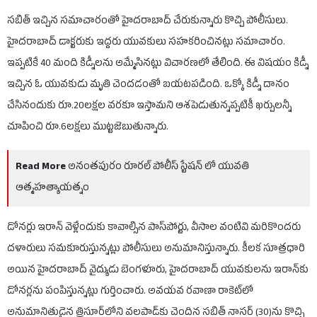
సబిత్ ఇచ్చిన సమాచారంతో హైదరాబాద్ చేరుకున్నారు కొచ్చి పోలీసులు.
హైదరాబాద్ డాక్టరుకు ఇద్దరు యువకులు సహకరించినట్లు సమాచారం.
ఇప్పటికే 40 మంది కిడ్నీలను అమ్మేసినట్లు విచారణలో తేలింది. ఈ విషయం కిడ్నీ
ఇచ్చిన ఓ యువకుడు మృతి చెందడంతో బయటపడింది. ఒక్కో కిడ్నీ దానం
చేసినందుకు రూ.20లక్షల వరకూ ఇస్తామని ఆశపెడుతున్నప్పటికీ ఖర్చులన్నీ
చూపించి రూ.6లక్షలు ముట్టజెబుతున్నారు.
Read More
అనంతపురం రూరల్ పోలీస్ స్టేషన్ లో యువతి
ఆత్మహత్యాయత్నం
డోనర్లు ఇరాన్‌ వెళ్లేందుకు కావాల్సిన పాస్‌పోర్టు, వీసాల వంటివి మరికొందరు
దళారులు సమకూరుస్తున్నట్లు పోలీసులు అనుమానిస్తున్నారు. కీలక సూత్రధారి
అయిన హైదరాబాద్ వైద్యుడు బెంగళూరు, హైదరాబాద్‌ యువకులను ఇరాన్‌కు
డోనర్లను పంపిస్తున్నట్లు గుర్తించారు. అవయవ రవాణా రాకెట్‌లో
అనుమానితుడైన త్రిసూర్‌లోని వలపాడ్‌కు చెందిన సబిత్ నాసర్ (30)ను కొచ్చి