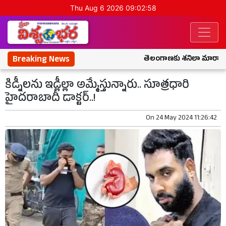
Thu Aug 6 2026 09:02:59
Breaking News
తెలంగాణకు శనిలా మారాడు.. రేవ
కిడ్నీలను ఇడ్లీల్లా అమ్మేస్తున్నారు.. సూత్రధారి
హైదరాబాదీ డాక్టర్..!
On
24 May 2024 11:26:42