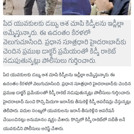
పేద యువకులకు డబ్బు ఆశ చూపి కిడ్నీలను ఇడ్లీల్లా
అమ్మేస్తున్నారు. ఈ ఉదంతం కేరళలో
వెలుగుచూసింది. ప్రధాన సూత్రధారి హైదరాబాద్‌కు
చెందిన ప్రముఖ డాక్టర్ ప్రమేయంతో కిడ్నీ రాకెట్
నడుపుతున్నట్లు పోలీసులు గుర్తించారు.
పేద యువకులకు డబ్బు ఆశ చూపి కిడ్నీలను ఇడ్లీల్లా అమ్మేస్తున్నారు. ఈ
ఉదంతం కేరళలో వెలుగుచూసింది. ప్రధాన సూత్రధారి హైదరాబాద్‌కు చెందిన
ప్రముఖ డాక్టర్ ప్రమేయంతో కిడ్నీ రాకెట్ నడుపుతున్నట్లు పోలీసులు గుర్తించారు.
హైదరాబాద్ నుంచి కొచ్చి మీదుగా ఇరాన్‌కు తీసుకెళ్లి కిడ్నీ ఆపరేషన్లు చేస్తున్నట్లు
తెలిపారు. పదుల సంఖ్యలో యువకులను ఇరాన్ తీసుకెళ్లిన ఆపరేషన్
చేయించినట్లు అనుమానం వ్యక్తం చేశారు. కొచ్చిలో కిడ్నీ రాకెట్‌లో సబిత్ అనే
యువకుడిని పోలీసులు అరెస్ట్ చేశారు.