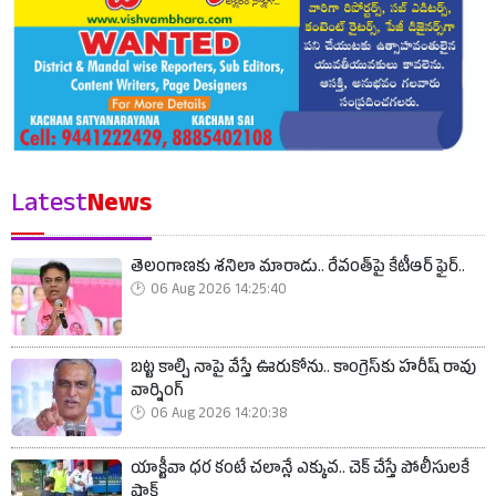
Latest
News
తెలంగాణకు శనిలా మారాడు.. రేవంత్‌పై కేటీఆర్ ఫైర్..
06 Aug 2026 14:25:40
బట్ట కాల్చి నాపై వేస్తే ఊరుకోను.. కాంగ్రెస్‌కు హరీష్ రావు
వార్నింగ్
06 Aug 2026 14:20:38
యాక్టీవా ధర కంటే చలాన్లే ఎక్కువ.. చెక్ చేస్తే పోలీసులకే
షాక్