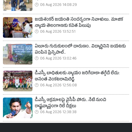
06 Aug 2026 14:08:29
జయశంకర్ జయంతి సందర్భంగా నివాళులు.. మాజిక
న్యాయ తెలంగాణకు కవిత పిలుపు
06 Aug 2026 13:52:51
ఏలూరు గురుకులంలో దారుణం.. విద్యార్థినిని బయటకు
పంపిన ప్రిన్సిపాల్..
06 Aug 2026 13:02:46
డీఎస్సీ బాధితులకు న్యాయం జరిగేదాకా తగ్గేదే లేదు:
అనంత వెంకటరామిరెడ్డి
06 Aug 2026 12:56:08
డీఎస్సీ అక్రమాలపై వైసీపీ పోరు.. నేటి నుంచి
రాష్ట్రవ్యాప్తంగా రిలే దీక్షలు
06 Aug 2026 12:38:38