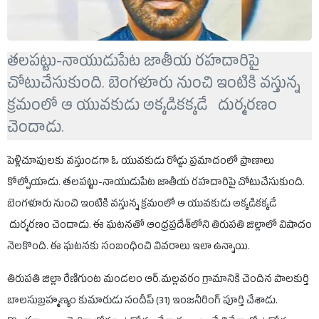
తలపట్టు-నాయుడుపేట జాతీయ రహదారిపై
చోటుచేసుకుంది. బెంగళూరు నుంచి ఇంటికి వస్తున్న
క్రమంలో ఆ యువకుడు అక్కడికక్కడే దుర్మరణం
చెందాడు.
పెళ్లిచూపులకు వస్తుండగా ఓ యువకుడు రోడ్డు ప్రమాదంలో ప్రాణాలు
కోల్పోయాడు. తలపట్టు-నాయుడుపేట జాతీయ రహదారిపై చోటుచేసుకుంది.
బెంగళూరు నుంచి ఇంటికి వస్తున్న క్రమంలో ఆ యువకుడు అక్కడికక్కడే
దుర్మరణం చెందాడు. ఈ ఘటనతో ఆంధ్రప్రదేశ్‌లోని తిరుపతి జిల్లాలో విషాదం
నెలకొంది. ఈ ఘటనకు సంబంధించి వివరాలు ఇలా ఉన్నాయి.
తిరుపతి జిల్లా రేణిగుంట మండలం ఆర్‌.మల్లవరం గ్రామానికి చెందిన పాలకుర్తి
బాలసుబ్రహ్మణ్యం కుమారుడు సందీప్‌ (31) ఇంజనీరింగ్‌ పూర్తి చేశాడు.