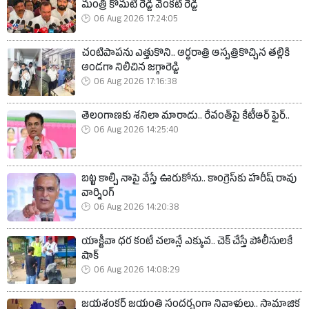
మంత్రి కోమటి రెడ్డి వెంకట్ రెడ్డి
06 Aug 2026 17:24:05
చంటిపాపను ఎత్తుకొని.. అర్ధరాత్రి ఆస్పత్రికొచ్చిన తల్లికి
అండగా నిలిచిన జగ్గారెడ్డి
06 Aug 2026 17:16:38
తెలంగాణకు శనిలా మారాడు.. రేవంత్‌పై కేటీఆర్ ఫైర్..
06 Aug 2026 14:25:40
బట్ట కాల్చి నాపై వేస్తే ఊరుకోను.. కాంగ్రెస్‌కు హరీష్ రావు
వార్నింగ్
06 Aug 2026 14:20:38
యాక్టీవా ధర కంటే చలాన్లే ఎక్కువ.. చెక్ చేస్తే పోలీసులకే
షాక్
06 Aug 2026 14:08:29
జయశంకర్ జయంతి సందర్భంగా నివాళులు.. సామాజిక