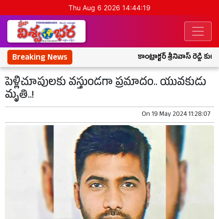
Thu Aug 6 2026 14:44:19
Breaking News
కాంట్రాక్టర్ శ్రీనివాస్ రెడ్డి క
పెళ్లిచూపులకు వస్తుండగా ప్రమాదం.. యువకుడు
మృతి..!
On
19 May 2024 11:28:07