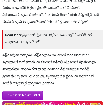
కొంతకాలం అమెరికాలోనూ ఉద్యోగం చేశాడు. అయితే విదేశాల్లో ఉద్యోగం
చేయడం ఇష్టంలేక తల్లిదండ్రులతో ఉంటూనే జాబ్ చేయాలని
నిర్ణయించుకున్నాడు. దీంతో అమెరికా నుంచి బెంగళూరుకు వచ్చి ఇక్కడే జాబ్
చూసుకున్నాడు. ఈ క్రమంలో సందీప్‌కు ఒక పెళ్లి సంబంధం వచ్చింది.
Read More
శ్రీశైలంలో పూజలు నిర్వహించిన కాంగ్రెస్ సీనియర్ నేత
ముద్దగౌని రామ్మోహన్ గౌడ్
పెళ్లిచూపులు ఉన్నాయని తల్లిదండ్రులు చెప్పడంతో బెంగళూరు నుంచి
స్వగ్రామానికి బయల్దేరాడు. ఈ క్రమంలో ఐతేపల్లి సమీపంలో పూతలపట్టు-
నాయుడుపేట జాతీయ రహదారిపై శనివారం వేకువజామున సందీప్‌
ప్రయాణిస్తున్న కారు.. ముందు వెళ్తున్న ట్రక్కును ఢీకొట్టింది. ఈ ప్రమాదంలో
సందీప్‌ అక్కడికక్కడే దుర్మరణం చెందాడు.
Download News Card