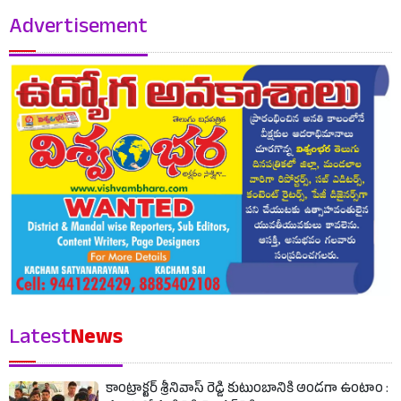
Advertisement
Latest
News
కాంట్రాక్టర్ శ్రీనివాస్ రెడ్డి కుటుంబానికి అండగా ఉంటాం :