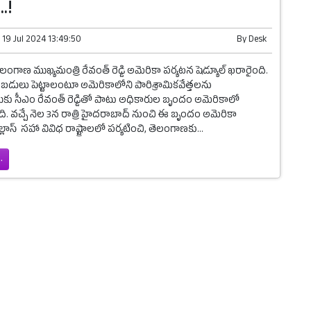
.!
n
19 Jul 2024 13:49:50
By
Desk
ెలంగాణ ముఖ్యమంత్రి రేవంత్ రెడ్డి అమెరికా పర్యటన షెడ్యూల్ ఖరారైంది.
ట్టుబడులు పెట్టాలంటూ అమెరికాలోని పారిశ్రామికవేత్తలను
ుకు సీఎం రేవంత్ రెడ్డితో పాటు అధికారుల బృందం అమెరికాలో
ి. వచ్చే నెల 3న రాత్రి హైదరాబాద్ నుంచి ఈ బృందం అమెరికా
్లాస్ సహా వివిధ రాష్ట్రాలలో పర్యటించి, తెలంగాణకు...
.