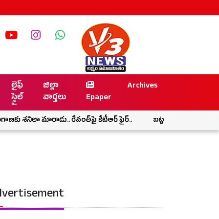
లైఫ్
జిల్లా
Archives
స్టైల్
వార్తలు
Epaper
ు శనిలా మారాడు.. రేవంత్‌పై కేటీఆర్ ఫైర్..
బట్ట కాల్చి నాపై వేస్తే ఊరుకో
vertisement