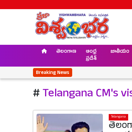
తెలంగాణ
ఆంధ్ర
జాతీయం
ప్రదేశ్
Breaking News
#
Telangana CM's visi
Telangana
తెలంగ