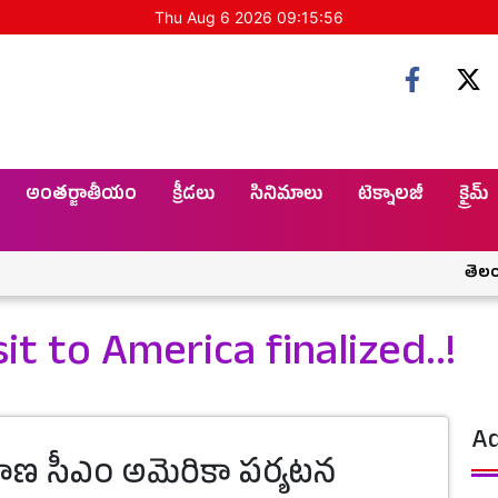
Thu Aug 6 2026 09:15:56
అంతర్జాతీయం
క్రీడలు
సినిమాలు
టెక్నాలజీ
క్రైమ్
తెలంగాణక
t to America finalized..!
Ad
ాణ సీఎం అమెరికా పర్యటన