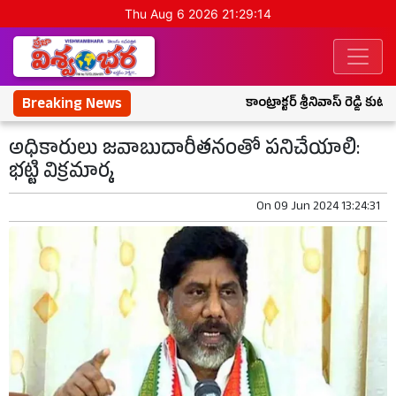
Thu Aug 6 2026 21:29:14
Breaking News
కాంట్రాక్టర్ శ్రీనివాస్ రెడ్డి కు
అధికారులు జవాబుదారీతనంతో పనిచేయాలి:
భట్టి విక్రమార్క
On
09 Jun 2024 13:24:31