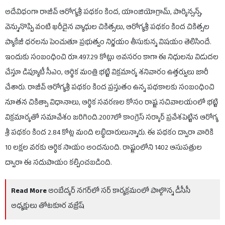
అదేవిధంగా రాజీవ్ ఆరోగ్యశ్రీ పథకం కింద, యాంజియోగ్రామ్, పార్కిన్సన్స్,
వెన్నునొప్పి వంటి ఖరీదైన వ్యాధుల చికిత్సలు, ఆరోగ్యశ్రీ పథకం కింద చికిత్సల
ప్యాకేజీ ధరలను పెంచుతూ ప్రభుత్వం నిర్ణయం తీసుకున్న విషయం తెలిసిందే.
ఇందుకు సంబంధించి రూ.497.29 కోట్లు అవసరం కాగా ఈ నిధులను విడుదల
చేస్తూ డిప్యూటీ సీఎం, ఆర్థిక మంత్రి భట్టి విక్రమార్క శనివారం ఉత్తర్వులు జారీ
చేశారు. రాజీవ్ ఆరోగ్యశ్రీ పథకం కింద ప్రస్తుతం ఉన్న పథకాలకు సంబంధించి
నూతన చికిత్సా విధానాలు, ఆర్థిక సవరణల కోసం రాష్ట్ర సచివాలయంలో భట్టి
విక్రమార్కతో సమావేశం జరిగింది.2007లో కాంగ్రెస్ సర్కార్ ప్రవేశపెట్టిన ఆరోగ్య
శ్రీ పథకం కింద 2.84 కోట్ల మంది లబ్ధిదారులున్నారు. ఈ పథకం ద్వారా వారికి
10 లక్షల వరకు ఆర్థిక సాయం అందనుంది. రాష్ట్రంలోని 1402 ఆసుపత్రుల
ద్వారా ఈ సదుపాయం కల్పించబడింది.
Read More
అంబేద్కర్ నగర్‌లో సర్ కార్యక్రమంలో పాల్గొన్న డీసీసీ
అధ్యక్షులు తోటకూర వజ్రేష్