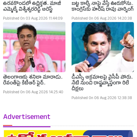
ఉరవకొండలో ఉద్రిక్తత.. మాజీ
బట్ట కాల్చి నాపై వేస్తే ఊరుకోను..
ఎమ్మెల్యే విశ్వేశ్వరరెడ్డి అరెస్ట్
కాంగ్రెస్‌కు హరీష్ రావు వార్నింగ్
Published On 03 Aug 2026 11:44:09
Published On 06 Aug 2026 14:20:38
తెలంగాణకు శనిలా మారాడు..
డీఎస్సీ అక్రమాలపై వైసీపీ పోరు..
రేవంత్‌పై కేటీఆర్ ఫైర్..
నేటి నుంచి రాష్ట్రవ్యాప్తంగా రిలే
దీక్షలు
Published On 06 Aug 2026 14:25:40
Published On 06 Aug 2026 12:38:38
Advertisement