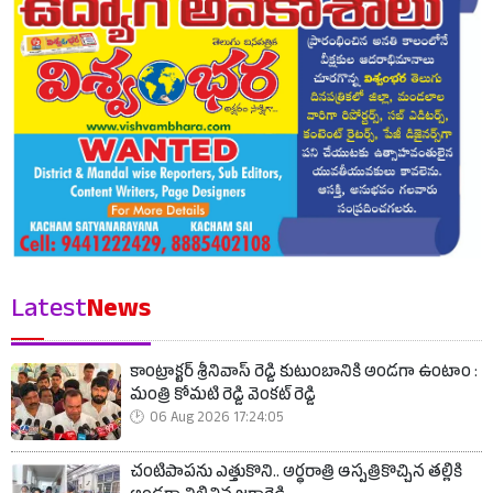
Latest
News
కాంట్రాక్టర్ శ్రీనివాస్ రెడ్డి కుటుంబానికి అండగా ఉంటాం :
మంత్రి కోమటి రెడ్డి వెంకట్ రెడ్డి
06 Aug 2026 17:24:05
చంటిపాపను ఎత్తుకొని.. అర్ధరాత్రి ఆస్పత్రికొచ్చిన తల్లికి