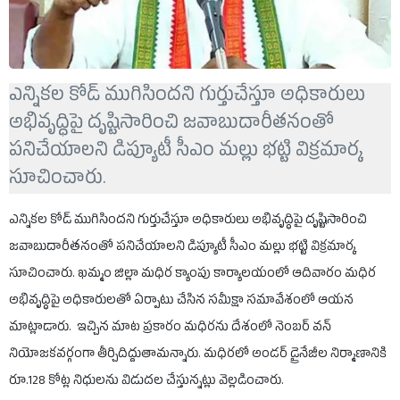
ఎన్నికల కోడ్ ముగిసిందని గుర్తుచేస్తూ అధికారులు
అభివృద్ధిపై దృష్టిసారించి జవాబుదారీతనంతో
పనిచేయాలని డిప్యూటీ సీఎం మల్లు భట్టి విక్రమార్క
సూచించారు.
ఎన్నికల కోడ్ ముగిసిందని గుర్తుచేస్తూ అధికారులు అభివృద్ధిపై దృష్టిసారించి
జవాబుదారీతనంతో పనిచేయాలని డిప్యూటీ సీఎం మల్లు భట్టి విక్రమార్క
సూచించారు. ఖమ్మం జిల్లా మధిర క్యాంపు కార్యాలయంలో ఆదివారం మధిర
అభివృద్ధిపై అధికారులతో ఏర్పాటు చేసిన సమీక్షా సమావేశంలో ఆయన
మాట్లాడారు. ఇచ్చిన మాట ప్రకారం మధిరను దేశంలో నెంబర్ వన్‌
నియోజకవర్గంగా తీర్చిదిద్దుతామన్నారు. మధిరలో అండర్ డ్రైనేజీల నిర్మాణానికి
రూ.128 కోట్ల నిధులను విడుదల చేస్తున్నట్లు వెల్లడించారు.