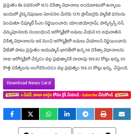
ప్రస్తుతం ఈ పథకంలో 1672 చికిత్సా విధానాలు అందుబాటులో ఉన్నాయి.
ఇందులో వైద్య నిపుణుల సూచనల మేరకు 1375 ప్రొసీజర్లకు ప్యాకేజీ ధరలను
పెంచుతూ డిప్యూటీ సీఎం నిర్ణయించారు. యాంజియోగ్రామ్, పార్కిన్సన్స్ సన్,
వెన్నుపూసలకు సంబంధించి ఆరోగ్యశ్రీలో అమలు చేయని 65 అధునాతన
చికిత్స విధానాలను ఇక నుంచి ఆరోగ్యశ్రీలో అమలు చేయాలని నిర్ణయించారు.
వీటితో పాటు ప్రస్తుతం ఆయుష్మాన్ భారత్‌లో ఉన్న 98 చికిత్సా విధానాలను
రాజు ఆరోగ్యశ్రీలో చేర్చడం వల్ల ప్రభుత్వానికి దాదాపు 189.83 కోట్లు ఖర్చు, 65
కొత్త చికిత్సలను అంగీకరించడం వల్ల ప్రభుత్వం 158.20 కోట్లు ఖర్చు, చేస్తుంది.
Download News Card