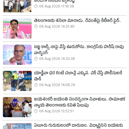
అండగా నిలిచిన జగ్గారెడ్డి
06 Aug 2026 17:16:38
తెలంగాణకు శనిలా మారాడు.. రేవంత్‌పై కేటీఆర్ ఫైర్..
06 Aug 2026 14:25:40
బట్ట కాల్చి నాపై వేస్తే ఊరుకోను.. కాంగ్రెస్‌కు హరీష్ రావు
వార్నింగ్
06 Aug 2026 14:20:38
యాక్టీవా ధర కంటే చలాన్లే ఎక్కువ.. చెక్ చేస్తే పోలీసులకే
షాక్
06 Aug 2026 14:08:29
జయశంకర్ జయంతి సందర్భంగా నివాళులు.. సామాజిక
న్యాయ తెలంగాణకు కవిత పిలుపు
06 Aug 2026 13:52:51
ఏలూరు గురుకులంలో దారుణం.. విద్యార్థినిని బయటకు