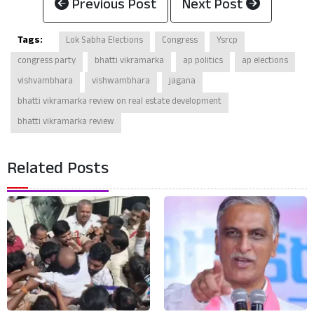
Previous Post
Next Post
Tags:
Lok Sabha Elections
Congress
Ysrcp
congress party
bhatti vikramarka
ap politics
ap elections
vishvambhara
vishwambhara
jagana
bhatti vikramarka review on real estate development
bhatti vikramarka review
Related Posts