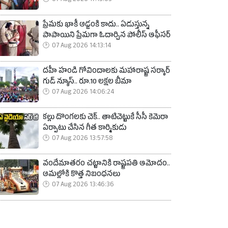
07 Aug 2026 17:13:03
ప్రేమకు ఖాకీ అడ్డంకి కాదు.. ఏడుస్తున్న
పాపాయిని ప్రేమగా ఓదార్చిన పోలీస్ ఆఫీసర్
07 Aug 2026 14:13:14
దహీ హండి గోవిందాలకు మహారాష్ట్ర సర్కార్
గుడ్ న్యూస్.. రూ.10 లక్షల బీమా
07 Aug 2026 14:06:24
కల్లు దొంగలకు చెక్.. తాటిచెట్టుకే సీసీ కెమెరా
ఏర్పాటు చేసిన గీత కార్మికుడు
07 Aug 2026 13:57:58
వందేమాతరం చట్టానికి రాష్ట్రపతి ఆమోదం..
అమల్లోకి కొత్త నిబంధనలు
07 Aug 2026 13:46:36