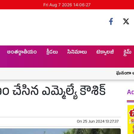
Fri Aug 7 2026 14:06:28
అంతర్జాతీయం
క్రీడలు
సినిమాలు
టెక్నాలజీ
క్రైమ్
ఘనంగా ఆషాడ మాస
చేసిన ఎమ్మెల్యే కౌశిక్
Ad
On
25 Jun 2024 13:27:37