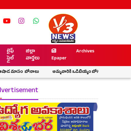
లైఫ్
జిల్లా
Archives
స్టైల్
వార్తలు
Epaper
ం బోనాలు
అమ్మవారికి ఒడిబియ్యం బోనం సమర్పించిన శ్రీ కౌండిన్య 
vertisement