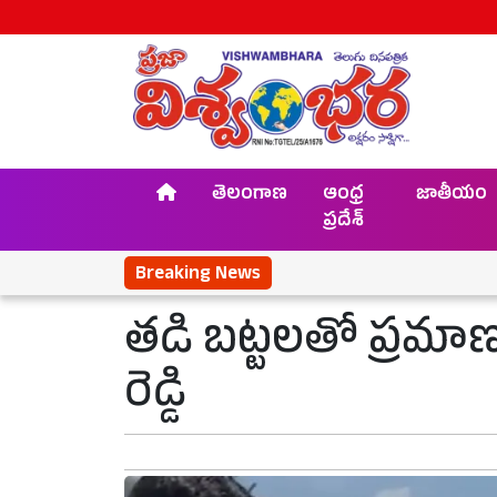
తెలంగాణ
ఆంధ్ర
జాతీయం
ప్రదేశ్
Breaking News
తడి బట్టలతో ప్రమాణం 
రెడ్డి