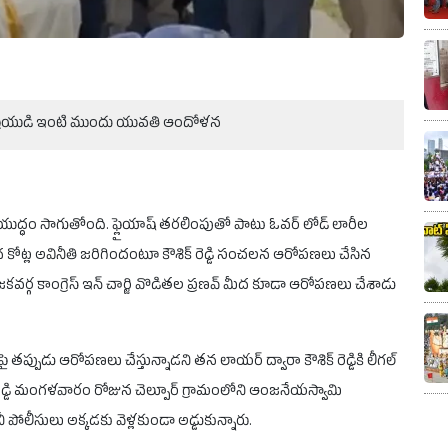
ూ ప్రియుడి ఇంటి ముందు యువతి ఆందోళన
 మాటల యుద్ధం సాగుతోంది. ఫ్లైయాష్ తరలింపుతో పాటు ఓవర్ లోడ్ లారీల
వంద కోట్ల అవినీతి జరిగిందంటూ కౌశిక్ రెడ్డి సంచలన ఆరోపణలు చేసిన
ర్గ కాంగ్రెస్ ఇన్ చార్జి వొడితల ప్రణవ్ మీద కూడా ఆరోపణలు చేశాడు
 తప్పుడు ఆరోపణలు చేస్తున్నాడని తన లాయర్ ద్వారా కౌశిక్ రెడ్డికి లీగల్
 రెడ్డి మంగళవారం రోజున చెల్పూర్ గ్రామంలోని ఆంజనేయస్వామి
 పోలీసులు అక్కడకు వెళ్లకుండా అడ్డుకున్నారు.