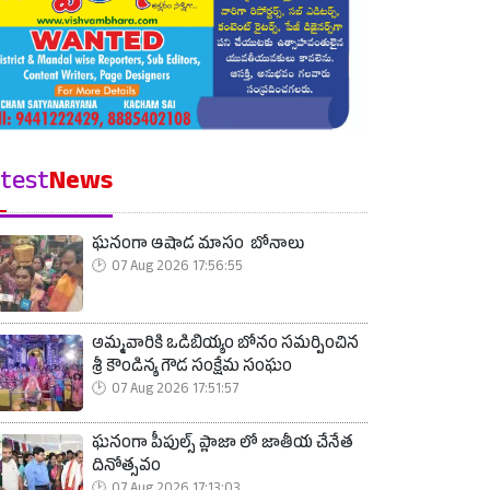
test
News
ఘనంగా ఆషాడ మాసం బోనాలు
07 Aug 2026 17:56:55
అమ్మవారికి ఒడిబియ్యం బోనం సమర్పించిన
శ్రీ కౌండిన్య గౌడ సంక్షేమ సంఘం
07 Aug 2026 17:51:57
ఘనంగా పీపుల్స్ ప్లాజా లో జాతీయ చేనేత
దినోత్సవం