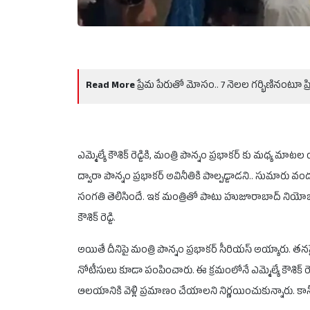
Read More
ప్రేమ పేరుతో మోసం.. 7 నెలల గర్భిణినంట
ఎమ్మెల్యే కౌశిక్ రెడ్డికి, మంత్రి పొన్నం ప్రభాకర్ కు మధ్య
ద్వారా పొన్నం ప్రభాకర్ అవినీతికి పాల్పడ్డాడని.. సుమారు 
సంగతి తెలిసిందే. ఇక మంత్రితో పాటు హుజూరాబాద్ నియోజకవ
కౌశిక్ రెడ్డి.
అయితే దీనిపై మంత్రి పొన్నం ప్రభాకర్ సీరియస్ అయ్యారు. తనపై
నోటీసులు కూడా పంపించారు. ఈ క్రమంలోనే ఎమ్మెల్యే కౌశిక్
ఆలయానికి వెళ్లి ప్రమాణం చేయాలని నిర్ణయించుకున్నారు. కానీ