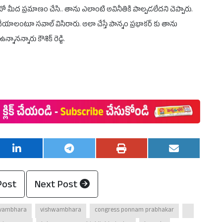
ీద ప్రమాణం చేసి.. తాను ఎలాంటి అవినీతికి పాల్పడలేదని చెప్పారు.
ేయాలంటూ సవాల్ విసిరారు. అలా చేస్తే పొన్నం ప్రభాకర్ కు తాను
నన్నారు కౌశిక్ రెడ్డి.
Post
Next Post
hvambhara
vishwambhara
congress ponnam prabhakar