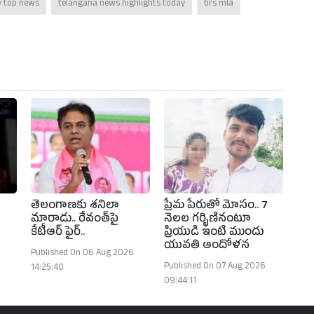
y top news
telangana news highlights today
brs mla
తెలంగాణకు శనిలా
ప్రేమ పేరుతో మోసం.. 7
మారాడు.. రేవంత్‌పై
నెలల గర్భిణినంటూ
కేటీఆర్ ఫైర్..
ప్రియుడి ఇంటి ముందు
యువతి ఆందోళన
Published On 06 Aug 2026
Published On 07 Aug 2026
14:25:40
09:44:11