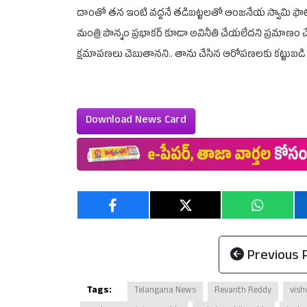
దాంతో తన ఇంటి వద్దనే తడిబట్టలతో ఆంజనేయ స్వామి ఫొటో మ
మంత్రి పొన్నం ప్రభాకర్ కూడా అవినీతి చేయలేదని ప్రమాణం చ
క్షమాపణలు చెబుతానని.. తాను చేసిన ఆరోపణలకు కట్టుబడి ఉన్నా
Download News Card
Previous 
Tags:
Telangana News
Revanth Reddy
vis