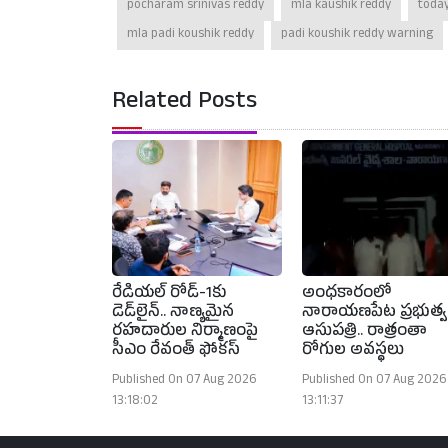
pocharam srinivas reddy
mla kaushik reddy
toda
mla padi koushik reddy
padi koushik reddy warning
Related Posts
రేడియల్ రోడ్-1కు
అంధకారంలో
డెడ్‌లైన్.. నాణ్యమైన
నారాయణపేట ప్రభుత్వ
రహదారుల నిర్మాణంపై
ఆసుపత్రి.. రాత్రంతా
సీఎం రేవంత్ ఫోకస్
రోగుల అవస్థలు
Published On 07 Aug 2026
Published On 07 Aug 2026
13:18:02
13:11:37