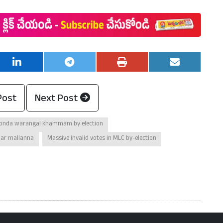
Post
Next Post
gonda warangal khammam by election
ar mallanna
Massive invalid votes in MLC by-election