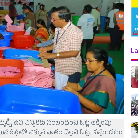
La
ల్సీ ఉప ఎన్నికకు సంబంధించి ఓట్ల లెక్కింపు
న ఓట్లలో ఎక్కువ శాతం చెల్లని ఓట్లు వస్తుండటం