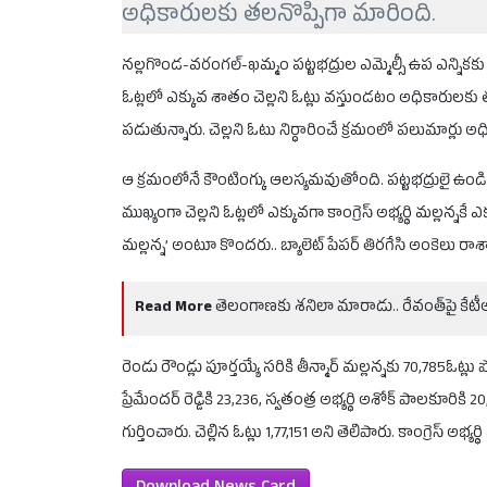
అధికారులకు తలనొప్పిగా మారింది.
నల్లగొండ-వరంగల్-ఖమ్మం పట్టభద్రుల ఎమ్మెల్సీ ఉప ఎన్నికకు
ఓట్లలో ఎక్కువ శాతం చెల్లని ఓట్లు వస్తుండటం అధికారులకు తల
పడుతున్నారు. చెల్లని ఓటు నిర్ధారించే క్రమంలో పలుమార్లు అ
ఆ క్రమంలోనే కౌంటింగ్కు ఆలస్యమవుతోంది. పట్టభద్రుల
ముఖ్యంగా చెల్లని ఓట్లలో ఎక్కువగా కాంగ్రెస్ అభ్యర్థి మల్లన్నకే
మల్లన్న’ అంటూ కొందరు.. బ్యాలెట్ పేపర్ తిరగేసి అంకెలు ర
Read More
తెలంగాణకు శనిలా మారాడు.. రేవంత్‌పై కేటీఆర
రెండు రౌండ్లు పూర్తయ్యే సరికి తీన్మార్ మల్లన్నకు 70,785ఓట్లు పోల
ప్రేమేందర్ రెడ్డికి 23,236, స్వతంత్ర అభ్యర్థి అశోక్ పాలకూరి
గుర్తించారు. చెల్లిన ఓట్లు 1,77,151 అని తెలిపారు. కాంగ్రెస్ అ