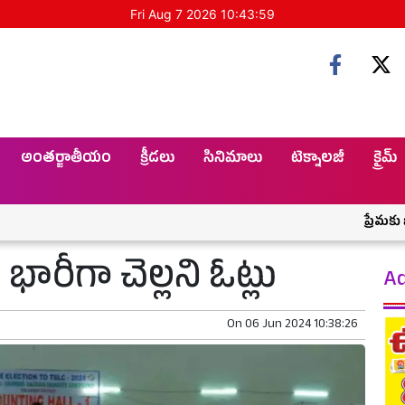
Fri Aug 7 2026 10:44:00
అంతర్జాతీయం
క్రీడలు
సినిమాలు
టెక్నాలజీ
క్రైమ్
ప్రేమకు ఖాకీ అడ్డ
 భారీగా చెల్లని ఓట్లు
Ad
On
06 Jun 2024 10:38:26