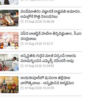
07 Aug 2026 13:57:58
వందేమాతరం చట్టానికి రాష్ట్రపతి ఆమోదం..
అమల్లోకి కొత్త నిబంధనలు
07 Aug 2026 13:46:36
ఏపీని లాజిస్టిక్ హబ్‌గా తీర్చిదిద్దుతాం.. సీఎం
చంద్రబాబు
07 Aug 2026 13:32:11
అస్వస్థతకు గురైన మాజీ సర్పంచ్ రాజును
పరామర్శించిన ఎమ్మెల్సీ రవీందర్ రావు
07 Aug 2026 13:24:55
అంకుసాపూర్‌లో ఘనంగా తల్లిపాల
వారోత్సవాలు – అన్నప్రాసన కార్యక్రమం
07 Aug 2026 13:20:55