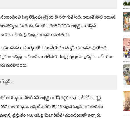
 సంబంధించి ఓట్ల లెక్కింపు ప్రక్రియ కొనసాగుతోంది. అయితే పోల్ అయిన
నొప్పిగా మారింది. దీంతో బరిలో నిలిచిన అభ్యర్థులు టెన్షన్
ధికారులు, ఏజెంట్ల మధ్య వాగ్వాదం నెలకొంది.
ై ఉండి అవగాహన రాహిత్యంతో ఓటు వేయడం చర్చనీయాంశమవుతోంది.
 ఎక్కువగా ఉన్నట్లు అధికారులు తెలిపారు. ఓట్లపై ‘జై జై మల్లన్న’ ‘ఐ లవ్ యూ
ాశారు మరికొందరు.
్ ఫైర్..
్ అయ్యాయి. బీఆర్ఎస్ అభ్యర్థి రాకేష్ రెడ్డికి 56,113, బీజేపీ అభ్యర్థి
కి 20,037 పోలయ్యాయి. ఇప్పటి వరకు 15,126 చెల్లని ఓట్లను అధికారులు
భ్యర్థి మల్లన్న ప్రస్తుతం 14,672ఓట్ల మెజారిటీతో ముందంజలో ఉన్నారు.