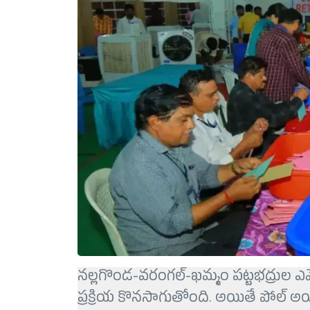
నల్లగొండ-వరంగల్-ఖమ్మం పట్టభద్రుల ఎమ్మె
ప్రక్రియ కొనసాగుతోంది. అయితే పోల్ అయి