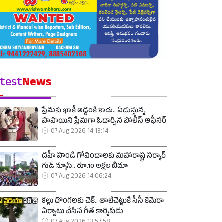
test
News
ప్రేమకు ఖాకీ అడ్డంకి కాదు.. ఏడుస్తున్న
పాపాయిని ప్రేమగా ఓదార్చిన పోలీస్ ఆఫీసర్
07 Aug 2026 14:13:14
దహీ హండి గోవిందాలకు మహారాష్ట్ర సర్కార్
గుడ్ న్యూస్.. రూ.10 లక్షల బీమా
07 Aug 2026 14:06:24
కల్లు దొంగలకు చెక్.. తాటిచెట్టుకే సీసీ కెమెరా
ఏర్పాటు చేసిన గీత కార్మికుడు