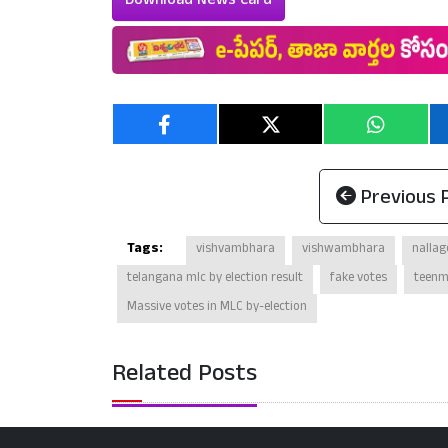
Download News Card
Previous 
Tags:
vishvambhara
vishwambhara
nalla
telangana mlc by election result
fake votes
teenm
Massive votes in MLC by-election
Related Posts