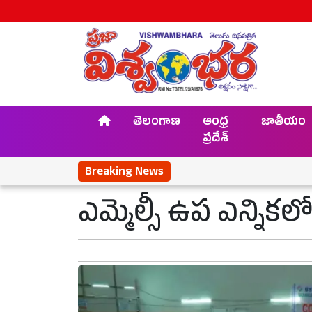
తెలంగాణ
ఆంధ్ర
జాతీయం
ప్రదేశ్
Breaking News
ఎమ్మెల్సీ ఉప ఎన్నికలో