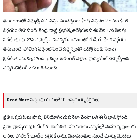
తెలంగాణలో ఎమ్మెల్సీ ఉప ఎన్నిక సందర్భంగా కేంద్ర ఎన్నికల సంఘం కీలక
నిర్ణయం తీసుకుంది. కేంద్ర, రాష్ట్ర ప్రభుత్వ ఉద్యోగులకు ఈ నెల 27న సెలవు
ప్రకటించింది. 27న ఎమ్మెల్సీ ఉపఎన్నిక ఉండటంతో ఈసీ ఈ కీలక నిర్ణయం
తీసుకుంది. పోలింగ్ పర్సెంట్ పెంచే ఉద్ద్యేశ్యంతో ఉద్యోగులకు సెలవు
ప్రకటించింది. నల్లగొండ-ఖమ్మం-వరంగల్ జిల్లాల గ్రాడ్యుయేట్ ఎమ్మెల్సీ ఉప
ఎన్నిక పోలింగ్ 27న జరగనుంది.
Read More
పన్నెండు గంటల్లో 111 అన్నమయ్య కీర్తనలు
ప్రతీ ఒక్కరు ఓటు హక్కు వినియోగించుకునేలా చేయాలని ఈసీ భావిస్తోంది.
పైగా.. గ్రాడ్యుయేట్లే ఓటింగ్‌కు రాకపోతే.. మామూలు ఎన్నికల్లో సామాన్య ప్రజలకు
అసలు పోలింగ్ బూత్‌ల దగ్గరకే రారు. విద్యావంతుల నుంచే మార్పు మొదలు