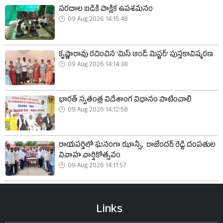
పరదాల బడికి పాక్షిక ఉపశమనం
09 Aug 2026 14:15:48
కృష్ణారావు రచించిన ‘మిస్ అండ్ మిస్టర్’ పుస్తకావిష్కరణ
09 Aug 2026 14:14:38
భారత్ స్వతంత్ర విదేశాంగ విధానం పాటించాలి
09 Aug 2026 14:12:58
రాయపర్తిలో ఘనంగా ఝాన్సీ, రాజేందర్ రెడ్డి దంపతుల
వివాహ వార్షికోత్సవం
09 Aug 2026 14:11:57
Links