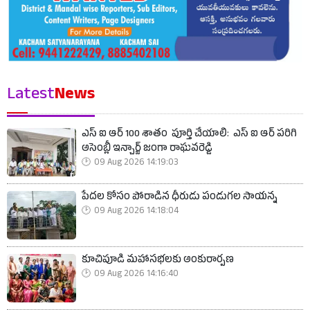
Latest
News
ఎస్ ఐ ఆర్ 100 శాతం పూర్తి చేయాలి: ఎస్ ఐ ఆర్ పరిగి
అసెంబ్లీ ఇన్చార్జ్ జంగా రాఘవరెడ్డి
09 Aug 2026 14:19:03
పేదల కోసం పోరాడిన ధీరుడు పండుగల సాయన్న
09 Aug 2026 14:18:04
కూచిపూడి మహాసభలకు అంకురార్పణ
09 Aug 2026 14:16:40