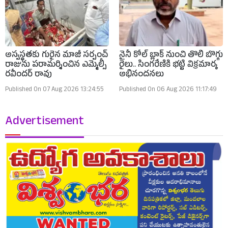
అస్వస్థతకు గురైన మాజీ సర్పంచ్
నైనీ కోల్ బ్లాక్ నుంచి తొలి బొగ్గు
రాజును పరామర్శించిన ఎమ్మెల్సీ
రైలు.. సింగరేణికి భట్టి విక్రమార్క
రవీందర్ రావు
అభినందనలు
Published On 07 Aug 2026 13:24:55
Published On 06 Aug 2026 11:17:49
Advertisement