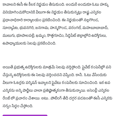
కావాలని ఈసీ ఈ కీలక నిర్ణయం తీసుకుంది. అందుకే అందుకూ ఓటు హక్కు
వినియోగించుకోడానికి వీలుగా ఈ నిర్ణయం తీసుకున్నట్లు రాష్ట్ర ఎన్నికల
ప్రధానాధికారి కార్యాలయం ప్రకటించింది. ఈ నిర్ణయంతో నల్లగొండ,
సూర్యాపేట, భువనగిరి, జనగామ, హన్మకొండ, వరంగల్, మహబూబాబాద్,
ములుగు, భూపాలపల్లి, ఖమ్మం, కొత్తగూడెం, సిద్దిపేట్ జిల్లాల్లోని ఉద్యోగులు,
ఉపాధ్యాయులకు సెలవు ప్రకటించింది.
అయితే ప్రభుత్వ ఉద్యోగులకు మాత్రమే సెలవు వర్తిస్తోంది. ప్రైవేట్ కంపెనీల్లో పని
చేస్తున్న ఉద్యోగులకు ఈ సెలవు వర్తించదని చెప్పింది. కానీ.. ఓటు వేసేందుకు
వీలుగా ఓటర్లకు పర్మిషన్ ఇవ్వాలని ప్రైవేటు కంపెనీలకు సూచించింది. ఇక ఉప
ఎన్నికను అన్ని పార్టీలు చాలా ప్రతిష్టాత్మకంగా తీసుకున్నాయి. అసెంబ్లీ ఎన్నికల
రేంజ్ లో ప్రచారం చేశాయి. అటు.. పోలింగ్ తేదీ దగ్గర పడటంతో ఈసీ ఎన్నికకు
సర్వం సిద్దం చేస్తోంది.