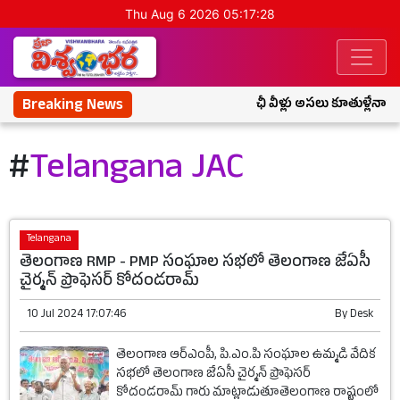
Thu Aug 6 2026 05:17:28
Breaking News
ఛీ వీళ్లు అసలు కూతుళ్లేనా?
#
Telangana JAC
Telangana
తెలంగాణ RMP - PMP సంఘాల సభలో తెలంగాణ జేఏసీ
చైర్మన్ ప్రొఫెసర్ కోదండరామ్
10 Jul 2024 17:07:46
By
Desk
తెలంగాణ ఆర్ఎంపీ, పి.ఎం.పి సంఘాల ఉమ్మడి వేదిక
సభలో తెలంగాణ జేఏసీ చైర్మన్ ప్రొఫెసర్
కోదండరామ్ గారు మాట్లాడుతూతెలంగాణ రాష్ట్రంలో