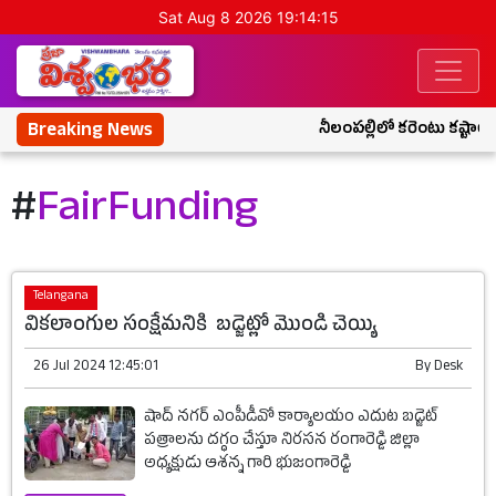
Sat Aug 8 2026 19:14:15
Breaking News
నీలంపల్లిలో కరెంటు కష్టాలు
#
FairFunding
Telangana
వికలాంగుల సంక్షేమనికి బడ్జెట్లో మొండి చెయ్యి
26 Jul 2024 12:45:01
By
Desk
షాద్ నగర్ ఎంపీడీవో కార్యాలయం ఎదుట బడ్జెట్
పత్రాలను దగ్ధం చేస్తూ నిరసన రంగారెడ్డి జిల్లా
అధ్యక్షుడు ఆశన్న గారి భుజంగారెడ్డి