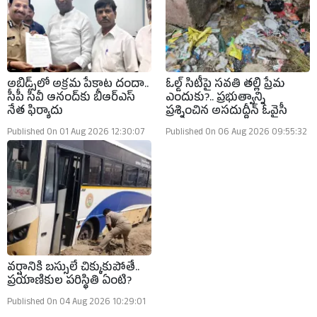
అబిడ్స్‌లో అక్రమ పేకాట దందా..
ఓల్డ్ సిటీపై సవతి తల్లి ప్రేమ
సీపీ సీవీ ఆనంద్‌కు బీఆర్ఎస్‌
ఎందుకు?.. ప్రభుత్వాన్ని
నేత ఫిర్యాదు
ప్రశ్నించిన అసదుద్దీన్ ఓవైసీ
Published On 01 Aug 2026 12:30:07
Published On 06 Aug 2026 09:55:32
వర్షానికి బస్సులే చిక్కుకుపోతే..
ప్రయాణికుల పరిస్థితి ఏంటి?
Published On 04 Aug 2026 10:29:01