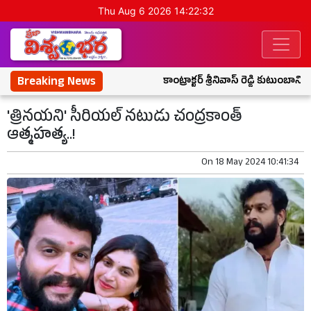
Thu Aug 6 2026 14:22:33
Breaking News
కాంట్రాక్టర్ శ్రీనివాస్ రెడ్డి కుటుంబానిక
'త్రినయని' సీరియల్ నటుడు చంద్రకాంత్
ఆత్మహత్య..!
On
18 May 2024 10:41:34