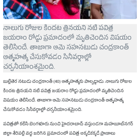
నాలుగు రోజుల కిందట త్రినయని నటి పవిత్ర
జయరాం రోడ్డు ప్రమాదంలో మృతిచెందిన విషయం
తెలిసిందే. తాజాగా ఆమె సహనటుడు చంద్రకాంత్
ఆత్మహత్య చేసుకోవడం సినీవర్గాల్లో
చర్చనీయాంశమైంది.
బుల్లితెర నటుడు చంద్రకాంత్ (40) ఆత్మహత్యకు పాల్పడ్డాడు. నాలుగు రోజుల
కిందట త్రినయని నటి పవిత్ర జయరాం రోడ్డు ప్రమాదంలో మృతిచెందిన
విషయం తెలిసిందే. తాజాగా ఆమె సహనటుడు చంద్రకాంత్ ఆత్మహత్య
చేసుకోవడం సినీవర్గాల్లో చర్చనీయాంశమైంది.
పవిత్రతో కలిసి బెంగళూరు నుంచి హైదరాబాద్ వస్తుండగా మహబూబ్‌నగర్
జిల్లా శేరిపల్లి వద్ద జరిగిన ప్రమాదంలో పవిత్ర అక్కడికక్కడే ప్రాణాలు