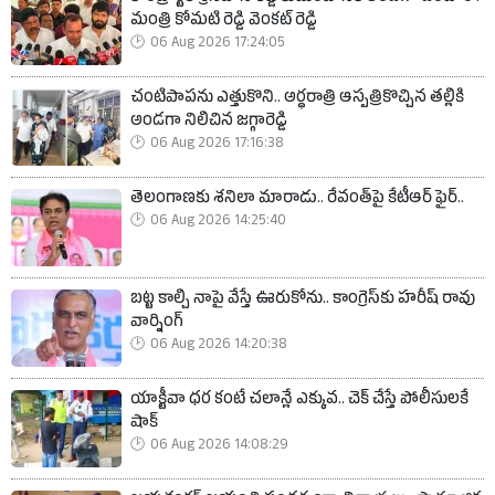
మంత్రి కోమటి రెడ్డి వెంకట్ రెడ్డి
06 Aug 2026 17:24:05
చంటిపాపను ఎత్తుకొని.. అర్ధరాత్రి ఆస్పత్రికొచ్చిన తల్లికి
అండగా నిలిచిన జగ్గారెడ్డి
06 Aug 2026 17:16:38
తెలంగాణకు శనిలా మారాడు.. రేవంత్‌పై కేటీఆర్ ఫైర్..
06 Aug 2026 14:25:40
బట్ట కాల్చి నాపై వేస్తే ఊరుకోను.. కాంగ్రెస్‌కు హరీష్ రావు
వార్నింగ్
06 Aug 2026 14:20:38
యాక్టీవా ధర కంటే చలాన్లే ఎక్కువ.. చెక్ చేస్తే పోలీసులకే
షాక్
06 Aug 2026 14:08:29