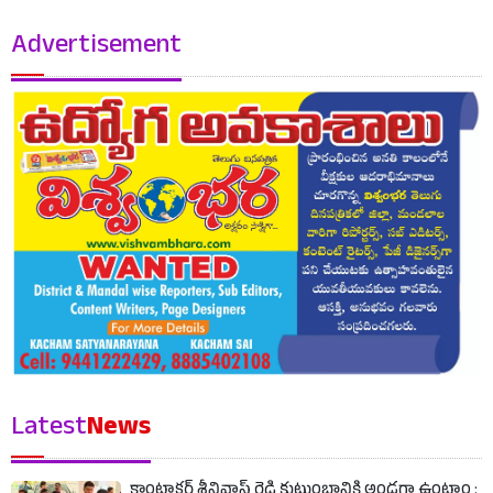
Advertisement
Latest
News
కాంట్రాక్టర్ శ్రీనివాస్ రెడ్డి కుటుంబానికి అండగా ఉంటాం :