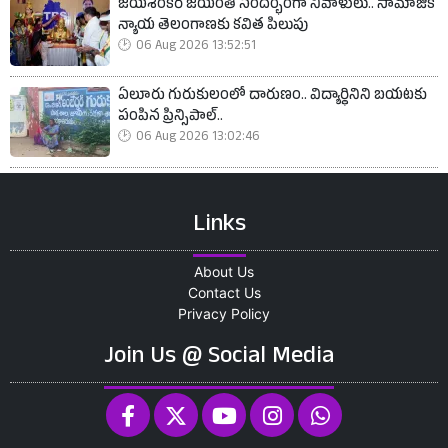
జయశంకర్ జయంతి సందర్భంగా నివాళులు.. సామాజిక
న్యాయ తెలంగాణకు కవిత పిలుపు
06 Aug 2026 13:52:51
ఏలూరు గురుకులంలో దారుణం.. విద్యార్థినిని బయటకు
పంపిన ప్రిన్సిపాల్..
06 Aug 2026 13:02:46
Links
About Us
Contact Us
Privacy Policy
Join Us @ Social Media