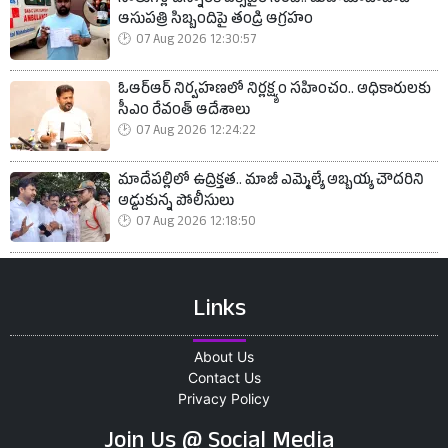
ఆసుపత్రి సిబ్బందిపై తండ్రి ఆగ్రహం
07 Aug 2026 12:30:57
ఓఆర్‌ఆర్ నిర్వహణలో నిర్లక్ష్యం సహించం.. అధికారులకు
సీఎం రేవంత్ ఆదేశాలు
07 Aug 2026 12:24:22
మాదేపల్లిలో ఉద్రిక్తత.. మాజీ ఎమ్మెల్యే అబ్బయ్య చౌదరిని
అడ్డుకున్న పోలీసులు
07 Aug 2026 12:18:50
Links
About Us
Contact Us
Privacy Policy
Join Us @ Social Media