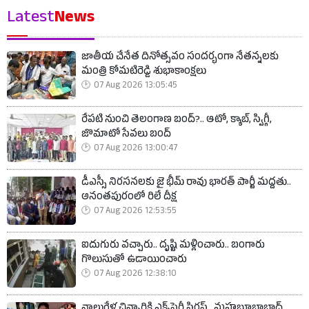
Latest
News
జాతీయ చేనేత దినోత్సవం సందర్భంగా నేతన్నలకు
మంత్రి కోమటిరెడ్డి శుభాకాంక్షలు
07 Aug 2026 13:05:45
రేపటి నుంచి తెలంగాణ బంద్?.. ఆటో, క్యాబ్, స్విగ్గీ,
జొమాటో సేవలు బంద్
07 Aug 2026 13:00:47
డీఎస్సీ నిరసనలకు జై భీమ్ రావు భారత్ పార్టీ మద్దతు..
అనంతపురంలో రిలే దీక్ష
07 Aug 2026 12:53:55
ఐదుగురు వచ్చారు.. దృష్టి మళ్లించారు.. బంగారు
గొలుసుతో ఉడాయించారు
07 Aug 2026 12:38:10
నాలుగేళ్ల చిన్నారికి ఎక్స్‌పైరీ సిరప్.. మహబూబాబాద్