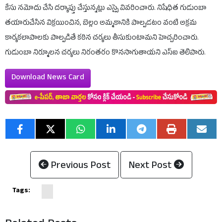
కేసు నమోదు చేసి దర్యాప్తు చేస్తున్నట్లు ఎస్సై వివరించారు. నిషేధిత గుడుంబా
తయారుచేసిన విక్రయించిన, బెల్లం అమ్మకానికి పాల్పడటం వంటి అక్రమ
కార్యకలాపాలకు పాల్పడితే కఠిన చర్యలు తీసుకుంటామని హెచ్చరించారు.
గుడుంబా నిర్మూలన చర్యలు నిరంతరం కొనసాగుతాయని ఎస్ఐ తెలిపారు.
Download News Card
Previous Post
Next Post
Tags: