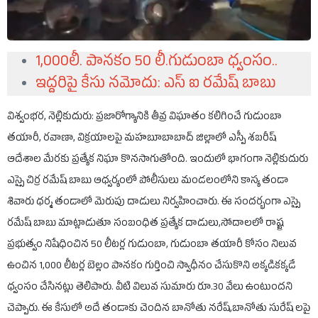
1,000లీ. పానకం 50 లీ.గుడుంబా ధ్వంసం..
ఇద్దరిపై కేసు నమోదు: ఎస్ ఐ రమేష్ బాబు
విశ్వంభర, నెల్లికుదురు: ప్రజారోగ్యానికి తీవ్ర విఘాతం కలిగించే గుడుంబా
తయారీ, రవాణా, విక్రయాలపై మహబూబాబాద్ జిల్లాలో ఎస్పీ శబరీష్
ఆదేశాల మేరకు ప్రత్యేక నిఘా కొనసాగుతోంది. ఇందులో భాగంగా నెల్లికుదురు
ఎస్సై చిర్ర రమేష్ బాబు ఆధ్వర్యంలో పోలీసులు మండలంలోని కాస్య తండా
శివారు ధర్మ తండాలో మెరుపు దాడులు నిర్వహించారు. ఈ సందర్భంగా ఎస్సై
రమేష్ బాబు మాట్లాడుతూ సంబంధిత ప్రత్యేక దాడులు,సోదాలలో రాష్ట్ర
ప్రభుత్వం నిషేధించిన 50 లీటర్ల గుడుంబా, గుడుంబా తయారీ కోసం నిలువ
ఉంచిన 1,000 లీటర్ల బెల్లం పానకం గుర్తించి స్వాధీనం చేసుకొని అక్కడికక్కడే
ధ్వంసం చేసినట్లు తెలిపారు. వీటి విలువ సుమారు రూ.30 వేలు ఉంటుందని
చెప్పారు. ఈ కేసులో అదే తండాకు చెందిన బానోతు నరేష్,బానోతు సురేష్ లపై