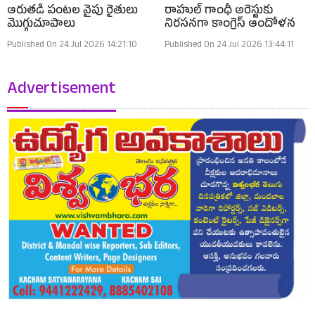
ఆరుతడి పంటల వైపు రైతులు
రాహుల్ గాంధీ అరెస్టుకు
మొగ్గుచూపాలు
నిరసనగా కాంగ్రెస్ ఆందోళన
Published On 24 Jul 2026 14:21:10
Published On 24 Jul 2026 13:44:11
Advertisement