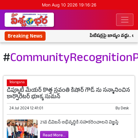
Mon Aug 10 2026 19:16:26
Breaking News
పిటిషన్లపై జాప్యం వద్దు.. అ
#
CommunityRecognitionP
Telangana
డిప్యూటీ మేయర్ కొత్త స్రవంతి కిషోర్ గౌడ్ ను సన్మానించిన
కార్పొరేటర్ భూక్య సుమన్
24 Jul 2024 12:41:01
By
Desk
21వ డివిజన్ అభివృద్ధికి సహకరించాలని విజ్ఞప్తి
Read More...