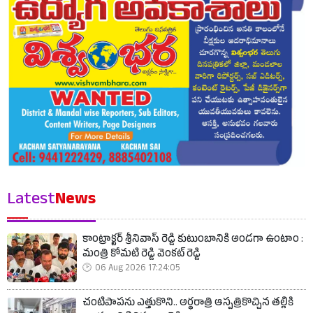
Latest
News
కాంట్రాక్టర్ శ్రీనివాస్ రెడ్డి కుటుంబానికి అండగా ఉంటాం :
మంత్రి కోమటి రెడ్డి వెంకట్ రెడ్డి
06 Aug 2026 17:24:05
చంటిపాపను ఎత్తుకొని.. అర్ధరాత్రి ఆస్పత్రికొచ్చిన తల్లికి