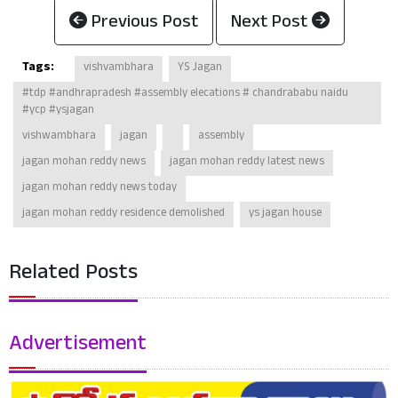
Previous Post
Next Post
Tags:
vishvambhara
YS Jagan
#tdp #andhrapradesh #assembly elecations # chandrababu naidu
#ycp #ysjagan
vishwambhara
jagan
assembly
jagan mohan reddy news
jagan mohan reddy latest news
jagan mohan reddy news today
jagan mohan reddy residence demolished
ys jagan house
Related Posts
Advertisement