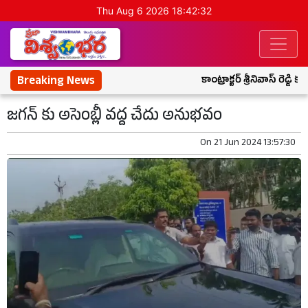
Thu Aug 6 2026 18:42:33
Breaking News
కాంట్రాక్టర్ శ్రీనివాస్ రెడ్డి
జగన్ కు అసెంబ్లీ వద్ద చేదు అనుభవం
On
21 Jun 2024 13:57:30