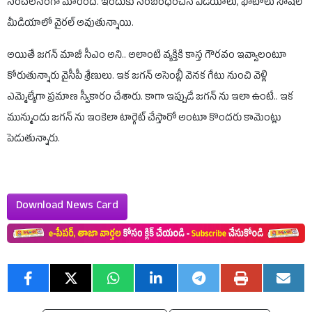
సంచలనంగా మారింది. ఇందుకు సంబంధించిన వీడియోలు, ఫొటోలు సోషల్
మీడియాలో వైరల్ అవుతున్నాయి.
అయితే జగన్ మాజీ సీఎం అని.. అలాంటి వ్యక్తికి కాస్త గౌరవం ఇవ్వాలంటూ
కోరుతున్నారు వైసీపీ శ్రేణులు. ఇక జగన్ అసెంబ్లీ వెనక గేటు నుంచి వెళ్లి
ఎమ్మెల్యేగా ప్రమాణ స్వీకారం చేశారు. కాగా ఇప్పుడే జగన్ ను ఇలా ఉంటే.. ఇక
మున్ముందు జగన్ ను ఇంకెలా టార్గెట్ చేస్తారో అంటూ కొందరు కామెంట్లు
పెడుతున్నారు.
Download News Card