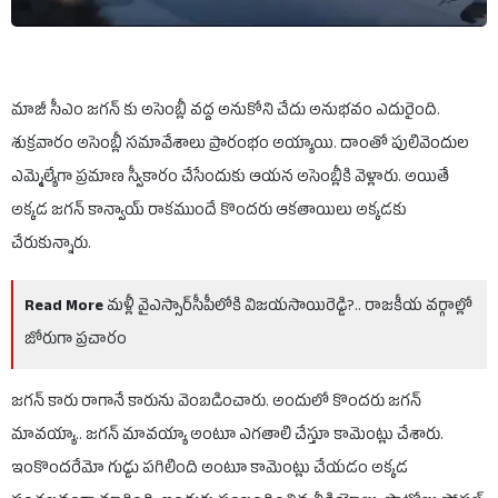
మాజీ సీఎం జగన్ కు అసెంబ్లీ వద్ద అనుకోని చేదు అనుభవం ఎదురైంది.
శుక్రవారం అసెంబ్లీ సమావేశాలు ప్రారంభం అయ్యాయి. దాంతో పులివెందుల
ఎమ్మెల్యేగా ప్రమాణ స్వీకారం చేసేందుకు ఆయన అసెంబ్లీకి వెళ్లారు. అయితే
అక్కడ జగన్ కాన్వాయ్ రాకముందే కొందరు ఆకతాయిలు అక్కడకు
చేరుకున్నారు.
Read More
మళ్లీ వైఎస్సార్‌సీపీలోకి విజయసాయిరెడ్డి?.. రాజకీయ వర్గాల్లో
జోరుగా ప్రచారం
జగన్ కారు రాగానే కారును వెంబడించారు. అందులో కొందరు జగన్
మావయ్యా.. జగన్ మావయ్యా అంటూ ఎగతాలి చేస్తూ కామెంట్లు చేశారు.
ఇంకొందరేమో గుడ్డు పగిలింది అంటూ కామెంట్లు చేయడం అక్కడ