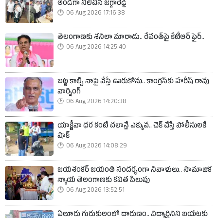
అండగా నిలిచిన జగ్గారెడ్డి
06 Aug 2026 17:16:38
తెలంగాణకు శనిలా మారాడు.. రేవంత్‌పై కేటీఆర్ ఫైర్..
06 Aug 2026 14:25:40
బట్ట కాల్చి నాపై వేస్తే ఊరుకోను.. కాంగ్రెస్‌కు హరీష్ రావు
వార్నింగ్
06 Aug 2026 14:20:38
యాక్టీవా ధర కంటే చలాన్లే ఎక్కువ.. చెక్ చేస్తే పోలీసులకే
షాక్
06 Aug 2026 14:08:29
జయశంకర్ జయంతి సందర్భంగా నివాళులు.. సామాజిక
న్యాయ తెలంగాణకు కవిత పిలుపు
06 Aug 2026 13:52:51
ఏలూరు గురుకులంలో దారుణం.. విద్యార్థినిని బయటకు