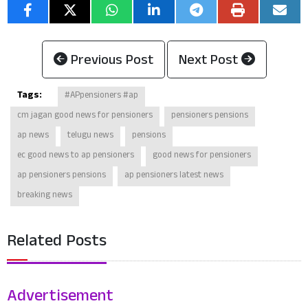
Previous Post
Next Post
Tags:
#APpensioners #ap
cm jagan good news for pensioners
pensioners pensions
ap news
telugu news
pensions
ec good news to ap pensioners
good news for pensioners
ap pensioners pensions
ap pensioners latest news
breaking news
Related Posts
Advertisement