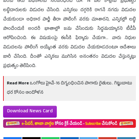
వరకు ఆరు పథకాలకు సంబంధించి రూ. 14 వేల కోట్లను ప్రభుత్వం
లబ్ధిదారులకు విడుదల చేసింది. ఎన్నికలు దగ్గరికి రాగనే నగదు విడుదల
చేయకుండా అధికార పార్టీ తీరా పోలింగ్ వరకు చూశారని, ఎన్నికల్లో లబ్ధి
పొందేందుకే అందరీ ఖాతాల్లో జమ చేసేందుకు సిద్ధమయ్యారని టీడీపీ
ఆరోపించింది. ఈ విషయంపై ఈసీకి ఫిర్యాదు చేయగా... వారు నిధుల
విడుదలను పోలింగ్ అయ్యేంత వరకు విడుదల చేయకూడదంటూ ఆదేశాలు
జారీ చేసింది. దీంతో ఎన్నికలు ముగిసిన అనంతరం విడుదల చేస్తున్నట్లు
ప్రభుత్వం తెలిపింది.
Read More
ఒంగోలు హైవే-16 దిగ్బంధించిన పొగాకు రైతులు.. గిట్టుబాటు
ధర కోసం ఆందోళన
Download News Card