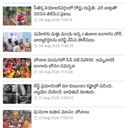
సీతక్క నియోజకవర్గంలో రోడ్డు దుస్థితి.. వరి నాట్లతో
నిరసన తెలిపిన ప్రజలు
08 Aug 2026 11:47:15
మహిళకు మత్తు మందు ఇచ్చి 3 తులాల బంగారం చోరీ..
భార్యాభర్తలను అరెస్ట్ చేసిన పోలీసులు
08 Aug 2026 11:40:25
బోనాల పండుగలో సినీ నటి నిహారిక.. అమ్మవారికి
బంగారు బోనం సమర్పణ
08 Aug 2026 11:31:38
లిఫ్ట్ ప్రమాదంతో మా కుటుంబం కష్టాల్లో పడింది..
న్యాయం చేయండి: బాధితుడి కూతురు
07 Aug 2026 21:56:52
ఘనంగా ఆషాడ మాసం బోనాలు
07 Aug 2026 17:56:55