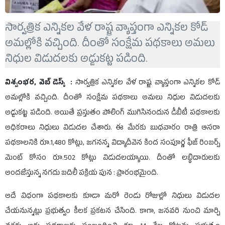
సార్వత్రిక ఎన్నికల వేళ రాష్ట్ర వ్యాప్తంగా ఎన్నికల కోడ్
అమల్లోకి వచ్చింది. దీంతో సంక్షేమ పథకాలు అమలు
నిధుల విడుదలకు అడ్డుకట్ట పడింది.
విశ్వంభర, వెబ్ డెస్క్ :
సార్వత్రిక ఎన్నికల వేళ రాష్ట్ర వ్యాప్తంగా ఎన్నికల కోడ్
అమల్లోకి వచ్చింది. దీంతో సంక్షేమ పథకాలు అమలు నిధుల విడుదలకు
అడ్డుకట్ట పడింది. అయితే ప్రస్తుతం పోలింగ్ ముగిసినందున డీబీటీ పథకాలకు
అధికరాలు నిధులు విడుదల చేశారు. ఈ మేరకు బుధవారం రాత్రి ఆసరా
పథకాలనికి రూ.1,480 కోట్లు, జగనన్న విద్యాదీవెన కింద సంపూర్ణ ఫీజ్ రింబర్స్
మెంట్ కోసం రూ.502 కోట్లు విడుదలయ్యాయి. దీంతో లబ్ధిదారులకు
అందజేస్తున్న నగదు బదిలీ పక్రియ పున : ప్రారంభమైంది.
అదే విధంగా పథకాలకు కూడా మరో రెండు రోజుల్లో నిధులు విడుదల
చేయనున్నట్లు ప్రభుత్వం కీలక ప్రకటన చేసింది. కాగా, జనవరి నుంచి మార్చి