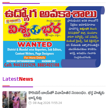
Latest
News
కొరియర్ బాయ్‌తో వివాహేతర సంబంధం.. భర్త హత్యకు
భార్య కుట్ర
08 Aug 2026 11:55:24