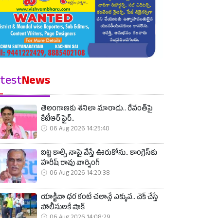
test
News
తెలంగాణకు శనిలా మారాడు.. రేవంత్‌పై
కేటీఆర్ ఫైర్..
06 Aug 2026 14:25:40
బట్ట కాల్చి నాపై వేస్తే ఊరుకోను.. కాంగ్రెస్‌కు
హరీష్ రావు వార్నింగ్
06 Aug 2026 14:20:38
యాక్టీవా ధర కంటే చలాన్లే ఎక్కువ.. చెక్ చేస్తే
పోలీసులకే షాక్