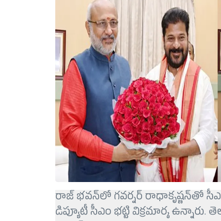
రాజ్ భవన్‌లో గవర్నర్ రాధాకృష్ణన్‌తో స
డిప్యూటీ సీఎం భట్టి విక్రమార్క ఉన్నారు.