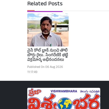
Related Posts
నైనీ కోల్ బ్లాక్ నుంచి తొలి
బొగ్గు రైలు.. సింగరేణికి భట్టి
విక్రమార్క అభినందనలు
Published On 06 Aug 2026
11:17:49