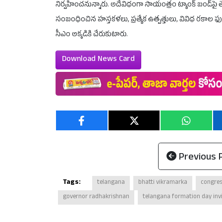
నిర్వహించనున్నారు. అదేవిధంగా సాయంత్రం ట్యాంక్ బండ్‌పై తె
సంబంధించిన హస్తకళలు, ప్రత్యేక ఉత్పత్తులు, వివిధ రకాల ఫుడ
సీఎం అక్కడికి చేరుకుటారు.
Download News Card
Previous 
Tags:
telangana
bhatti vikramarka
congre
governor radhakrishnan
telangana formation day inv