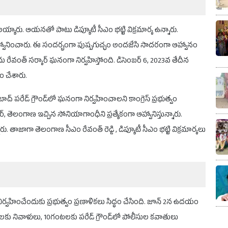
ీ అయ్యారు. ఆయనతో పాటు డిప్యూటీ సీఎం భట్టి విక్రమార్క ఉన్నారు.
 ఆహ్వానించారు. ఈ సందర్భంగా పుష్పగుచ్ఛం అందజేసి సాదరంగా ఆహ్వానం
 రేవంత్ సర్కార్ ఘనంగా నిర్వహిస్తోంది. డిసెంబర్ 6, 2023వ తేదీన
రం చేశారు.
ాద్ పరేడ్ గ్రౌండ్‌లో ఘనంగా నిర్వహించాలని కాంగ్రెస్ ప్రభుత్వం
 తెలంగాణ ఇచ్చిన సోనియాగాంధీని ప్రత్యేకంగా ఆహ్వానిస్తున్నారు.
ారు. తాజాగా తెలంగాణ సీఎం రేవంత్ రెడ్డి , డిప్యూటీ సీఎం భట్టి విక్రమార్కలు
ించేందుకు ప్రభుత్వం ప్రణాళికలు సిద్ధం చేసింది. జూన్ 2న ఉదయం
కు నివాళులు, 10గంటలకు పరేడ్ గ్రౌండ్‌లో పోలీసుల కవాతులు