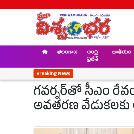
తెలంగాణ
ఆంధ్ర
జాతీయం
ప్రదేశ్
Breaking News
గవర్నర్‌‌తో సీఎం రేవం
అవతరణ వేడుకలకు 