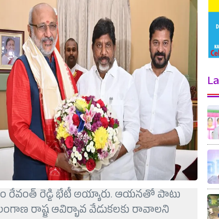
La
ీఎం రేవంత్ రెడ్డి భేటీ అయ్యారు. ఆయనతో పాటు
 తెలంగాణ రాష్ట్ర ఆవిర్భావ వేడుకలకు రావాలని