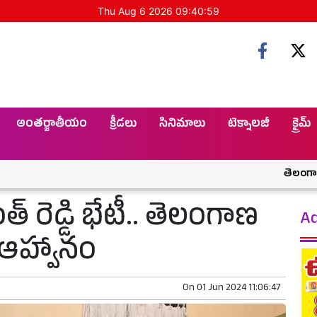
Thu Aug 6 2026 09:41:00
అంతర్జాతీయం
క్రీడలు
సినిమాలు
టెక్నాలజీ
క్రైమ్
తెలంగాణకు శనిలా మ
త్ రెడ్డి భేటీ.. తెలంగాణ
Ad
ఆహ్వానం
On
01 Jun 2024 11:06:47