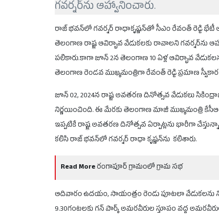
గవర్నర్‌ను ఆహ్వానించారు.
రాజ్ భవన్‌లో గవర్నర్ రాధాకృష్ణన్‌తో సీఎం రేవంత్ రెడ్డి భేట
తెలంగాణ రాష్ట్ర ఆవిర్భావ వేడుకలకు రావాలని గవర్నర్‌ను
పలికారు.కాగా జూన్ 2న తెలంగాణ 10 ఏళ్ల ఆవిర్భావ వేడుకలను
తెలంగాణ రెండవ ముఖ్యమంత్రిగా రేవంత్ రెడ్డి ప్రమాణ స్వీకా
జూన్ 02, 2024న రాష్ట్ర అవతరణ దినోత్సవ వేడుకలు సికింద్రాబ
నిర్ణయించింది. ఈ మేరకు తెలంగాణ మాజీ ముఖ్యమంత్రి కేసీఆర్,
ఇప్పటికే రాష్ట్ర అవతరణ దినోత్సవ ఏర్పాట్లను భారీగా చేస్తున్న
కలిసి రాజ్ భవన్‌లో గవర్నర్ రాధా కృష్ణన్‌ను కలిశారు.
Read More
రంగాపూర్ గ్రామంలో గ్రామ సభ
ఆదివారం ఉదయం, సాయంత్రం రెండు పూటలా వేడుకలను నిర్వహ
9.30గంటలకు గన్ పార్క్ అమరవీరుల స్తూపం వద్ద అమరవీరుల