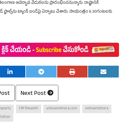
లంగాణ ఆవిర్భావ వేడుకలను ప్రారంభించనున్నారు. రాష్ట్రానికి
్ స్టాల్స్‌ను ట్యాంక్ బండ్‌పై ఏర్పాటు చేశారు. సాయంత్రం 6.30గంటలకు
Post
Next Post
ssparty
CM Revanth
vishvambhara.com
vishvambhara
itation