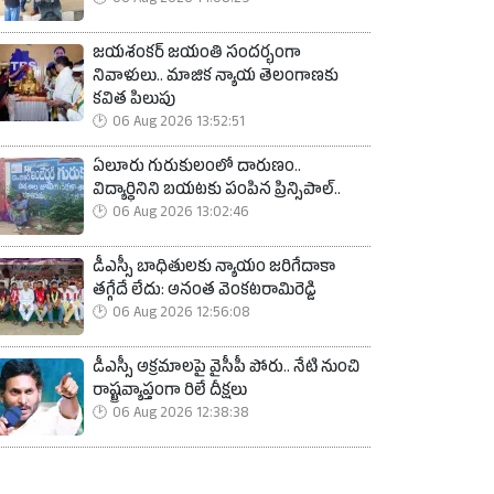
06 Aug 2026 14:08:29
జయశంకర్ జయంతి సందర్భంగా
నివాళులు.. మాజిక న్యాయ తెలంగాణకు
కవిత పిలుపు
06 Aug 2026 13:52:51
ఏలూరు గురుకులంలో దారుణం..
విద్యార్థినిని బయటకు పంపిన ప్రిన్సిపాల్..
06 Aug 2026 13:02:46
డీఎస్సీ బాధితులకు న్యాయం జరిగేదాకా
తగ్గేదే లేదు: అనంత వెంకటరామిరెడ్డి
06 Aug 2026 12:56:08
డీఎస్సీ అక్రమాలపై వైసీపీ పోరు.. నేటి నుంచి
రాష్ట్రవ్యాప్తంగా రిలే దీక్షలు
06 Aug 2026 12:38:38