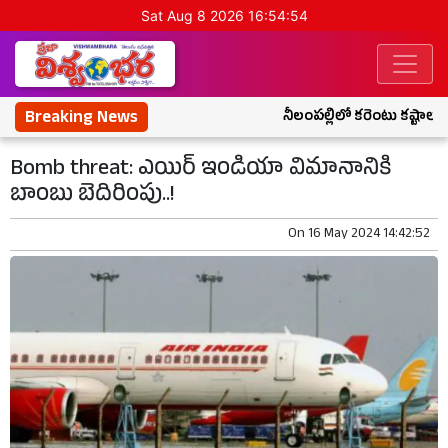
Sat Aug 8 2026 16:54:54
Breaking News
నీలంపల్లిలో కరెంటు కష్టాలు..
Bomb threat: ఎయిర్ ఇండియా విమానానికి
బాంబు బెదిరింపు..!
On
16 May 2024 14:42:52