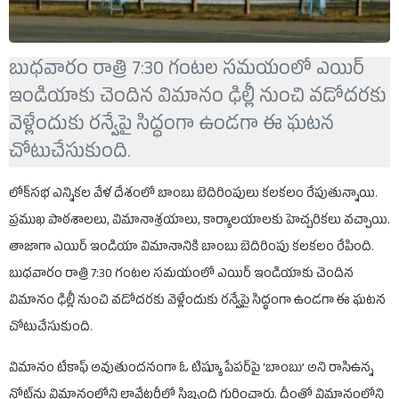
బుధవారం రాత్రి 7:30 గంటల సమయంలో ఎయిర్
ఇండియాకు చెందిన విమానం ఢిల్లీ నుంచి వడోదరకు
వెళ్లేందుకు రన్వేపై సిద్ధంగా ఉండగా ఈ ఘటన
చోటుచేసుకుంది.
లోక్‌సభ ఎన్నికల వేళ దేశంలో బాంబు బెదిరింపులు కలకలం రేపుతున్నాయి.
ప్రముఖ పాఠశాలలు, విమానాశ్రయాలు, కార్యాలయాలకు హెచ్చరికలు వచ్చాయి.
తాజాగా ఎయిర్ ఇండియా విమానానికి బాంబు బెదిరింపు కలకలం రేపింది.
బుధవారం రాత్రి 7:30 గంటల సమయంలో ఎయిర్ ఇండియాకు చెందిన
విమానం ఢిల్లీ నుంచి వడోదరకు వెళ్లేందుకు రన్వేపై సిద్ధంగా ఉండగా ఈ ఘటన
చోటుచేసుకుంది.
విమానం టేకాఫ్ అవుతుందనంగా ఓ టిష్యూ పేపర్‌పై ‘బాంబు’ అని రాసిఉన్న
నోట్‌ను విమానంలోని లావేటరీలో సిబ్బంది గుర్తించారు. దీంతో విమానంలోని