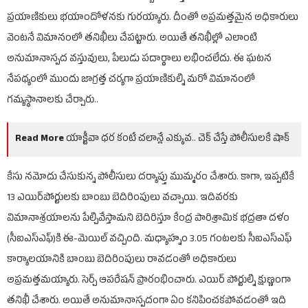
ప్రయాణికులు భయాందోళనకు గురయ్యారు. దీంతో అప్రమత్తమైన అధికారులు
వెంటనే విమానంలో తనిఖీలు చేపట్టారు. అయితే తనిఖీల్లో ఎలాంటి
అనుమానాస్పద వస్తువులు, పేలుడు పదార్థాలు లభించలేదు. ఈ ఘటన
నేపథ్యంలో ముందు జాగ్రత్త చర్యగా ప్రయాణికుల్ని మరో విమానంలో
గమ్యస్థానాలకు చేర్చారు..
Read More
యాక్టీవా ధర కంటే చలాన్లే ఎక్కువ.. చెక్ చేస్తే పోలీసులకే షాక్
కేసు నమోదు చేసుకున్న పోలీసులు దర్యాప్తు ముమ్మరం చేశారు. కాగా, ఇప్పటికే
13 ఎయిర్‌పోర్టులకు బాంబు బెదిరింపులు వచ్చాయి. ఇదివరకు
విమానాశ్రయాలను పేల్చివేస్తామని బెదిరిస్తూ కేంద్ర పారిశ్రామిక భద్రతా దళం
(సీఐఎస్ఎఫ్)కి ఈ-మెయిల్ వచ్చింది. మధ్యాహ్నం 3.05 గంటలకు సీఐఎస్ఎఫ్
కార్యాలయానికి బాంబు బెదిరింపులు రావడంతో అధికారులు
అప్రమత్తమయ్యారు. సెర్చ్ ఆపరేషన్ ప్రారంభించారు. ఎయిర్ పోర్టుల్ని క్షుణ్ణంగా
తనిఖీ చేశారు. అయితే అనుమానాస్పదంగా ఏం కనిపించకపోవడంతో ఇది