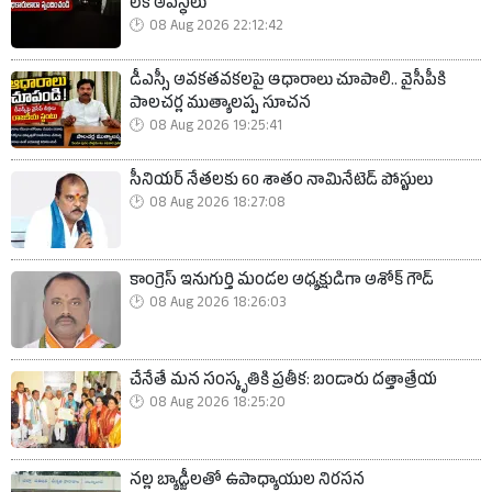
లేక అవస్థలు
08 Aug 2026 22:12:42
డీఎస్సీ అవకతవకలపై ఆధారాలు చూపాలి.. వైసీపీకి
పాలచర్ల ముత్యాలప్ప సూచన
08 Aug 2026 19:25:41
సీనియర్ నేతలకు 60 శాతం నామినేటెడ్ పోస్టులు
08 Aug 2026 18:27:08
కాంగ్రెస్ ఇనుగుర్తి మండల అధ్యక్షుడిగా అశోక్ గౌడ్
08 Aug 2026 18:26:03
చేనేతే మన సంస్కృతికి ప్రతీక: బండారు దత్తాత్రేయ
08 Aug 2026 18:25:20
నల్ల బ్యాడ్జీలతో ఉపాధ్యాయుల నిరసన