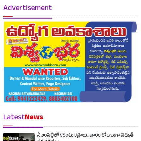
Advertisement
Latest
News
నీలంపల్లిలో కరెంటు కష్టాలు.. వారం రోజులుగా విద్యుత్