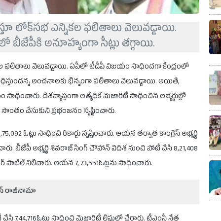
్తూ లోక్‌సభ ఎన్నికల ఫలితాలు వెలువడ్డాయి.
 బీజేపీకి అనూహ్యంగా సీట్లు తగ్గాయి.
ికల ఫలితాలు వెలువడ్డాయి. ఏపీలో టీడీపీ విజయం సాధించగా కేంద్రంలో
ు సాధిస్తుందన్న అంచనాలకు భిన్నంగా ఫలితాలు వెలువడ్డాయి. అయితే,
ధించారు. దేశవ్యాప్తంగా అత్యధిక మెజారిటీ సాధించిన అభ్యర్థుల్లో
ి సొంతం చేసుకుని ప్రభంజనం సృష్టించారు.
 11,75,092 ఓట్లు సాధించి రికార్డు సృష్టించారు. ఆయన తర్వాత కాంగ్రెస్ అభ్యర్థి
ంచారు. బీజేపీ అభ్యర్థి శివరాజ్ సింగ్ చౌహాన్ విదిశ నుంచి పోటీ చేసి 8,21,408
ీఆర్ పాటిల్ నిలిచారు. ఆయన 7, 73,551ఓట్లను సాధించారు.
ధాన్ రాజీనామా
ేసి 7,44,716ఓట్లు సాధించి మెజారిటీ లిస్టులో చేరారు. టీఎంసీ నేత