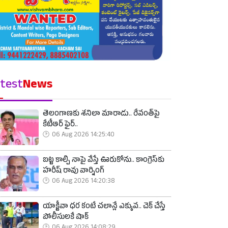
test
News
తెలంగాణకు శనిలా మారాడు.. రేవంత్‌పై
కేటీఆర్ ఫైర్..
06 Aug 2026 14:25:40
బట్ట కాల్చి నాపై వేస్తే ఊరుకోను.. కాంగ్రెస్‌కు
హరీష్ రావు వార్నింగ్
06 Aug 2026 14:20:38
యాక్టీవా ధర కంటే చలాన్లే ఎక్కువ.. చెక్ చేస్తే
పోలీసులకే షాక్