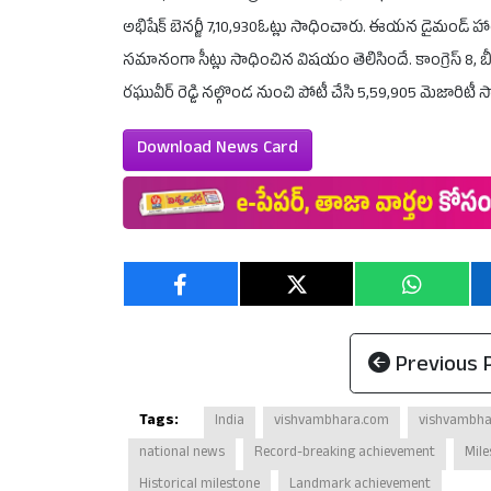
అభిషేక్ బెనర్జీ 7,10,930ఓట్లు సాధించారు. ఈయన డైమండ్ హార
సమానంగా సీట్లు సాధించిన విషయం తెలిసిందే. కాంగ్రెస్‌ 8, బీజే
రఘువీర్ రెడ్డి నల్గొండ నుంచి పోటీ చేసి 5,59,905 మెజారిటీ 
Download News Card
Previous 
Tags:
India
vishvambhara.com
vishvambha
national news
Record-breaking achievement
Mil
Historical milestone
Landmark achievement