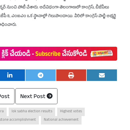
్బర్ నుంచి పోటీ చేశారు. అదేవిధంగా తెలంగాణలో కాంగ్రెస్, బీజేపీలు
పీ 8, ఎంఐఎం ఒక స్థానాల్లో గెలుపొందాయి. వీరిలో కాంగ్రెస్ పార్టీ అభ్యర్థి
సాధించారు.
Post
Next Post
ra
lok sabha election results
Highest votes
estone accomplishment
National achievement