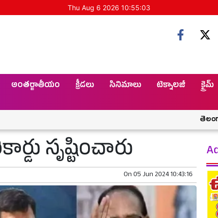
Thu Aug 6 2026 10:55:04
అంతర్జాతీయం
క్రీడలు
సినిమాలు
టెక్నాలజీ
క్రైమ్
తెలంగాణకు శనిలా
కార్డు సృష్టించారు
Ad
On
05 Jun 2024 10:43:16