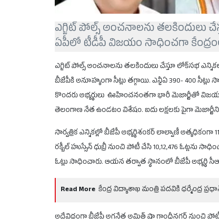
ఎగ్జిట్ పోల్స్ అంచనాలను తలకిందులు చేస
ఏపీలో టీడీపీ విజయం సాధించగా కేంద్రంలో
ఎగ్జిట్ పోల్స్ అంచనాలను తలకిందులు చేస్తూ లోక్‌సభ ఎన్న
బీజేపీకి అనూహ్యంగా సీట్లు తగ్గాయి. ఎన్డీఏ 390- 400 సీట్ల
కొందరు అభ్యర్థులు ఊహించనంతగా భారీ మెజార్టీతో విజయం సా
తెలంగాణ నేత ఉండటం విశేషం. ఐదు లక్షలకు పైగా మెజార్టీన
సార్వత్రిక ఎన్నికల్లో బీజేపీ అభ్యర్థిశంకర్ లాల్వాణీ అత్యధికంగా
రక్బీల్ హుస్సేన్ ధుబ్రీ నుంచి పోటీ చేసి 10,12,476 ఓట్లను సాధి
ఓట్లు సాధించారు. ఆయన తర్వాత స్థానంలో బీజేపీ అభ్యర్థి స
Read More
కేంద్ర విద్యాశాఖ మంత్రి పదవికి ధర్మేంద్ర ప్ర
అదేవిధంగా బీజేపీ అగ్రనేత అమిత్ షా గాంధీనగర్ నుంచి పోటీ చ