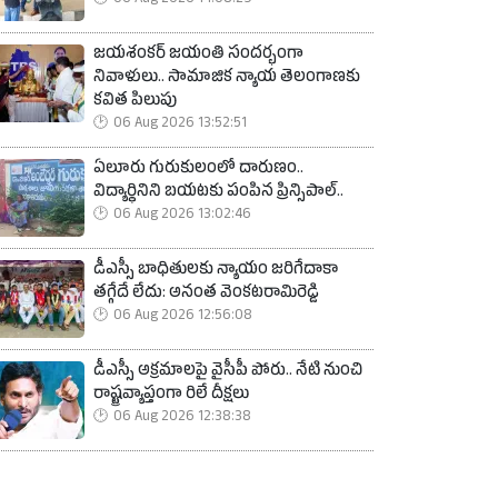
06 Aug 2026 14:08:29
జయశంకర్ జయంతి సందర్భంగా
నివాళులు.. సామాజిక న్యాయ తెలంగాణకు
కవిత పిలుపు
06 Aug 2026 13:52:51
ఏలూరు గురుకులంలో దారుణం..
విద్యార్థినిని బయటకు పంపిన ప్రిన్సిపాల్..
06 Aug 2026 13:02:46
డీఎస్సీ బాధితులకు న్యాయం జరిగేదాకా
తగ్గేదే లేదు: అనంత వెంకటరామిరెడ్డి
06 Aug 2026 12:56:08
డీఎస్సీ అక్రమాలపై వైసీపీ పోరు.. నేటి నుంచి
రాష్ట్రవ్యాప్తంగా రిలే దీక్షలు
06 Aug 2026 12:38:38