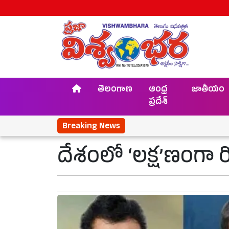
తెలంగాణ
ఆంధ్ర
జాతీయం
ప్రదేశ్
Breaking News
దేశంలో ‘లక్ష’ణంగా రి