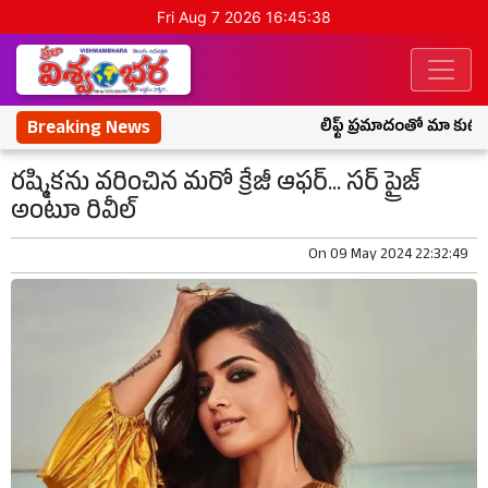
Fri Aug 7 2026 16:45:38
Breaking News
లిఫ్ట్ ప్రమాదంతో మా కుటుం
రష్మికను వరించిన మరో క్రేజీ ఆఫర్... సర్ ప్రైజ్
అంటూ రివీల్
On
09 May 2024 22:32:49