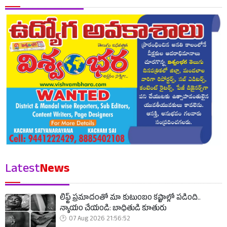
Latest
News
లిఫ్ట్ ప్రమాదంతో మా కుటుంబం కష్టాల్లో పడింది..
న్యాయం చేయండి: బాధితుడి కూతురు
07 Aug 2026 21:56:52