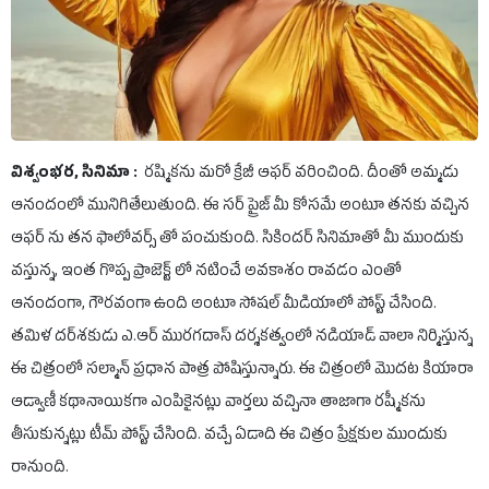
విశ్వంభర, సినిమా :
రష్మికను మరో క్రేజీ ఆఫర్ వరించింది. దీంతో అమ్మడు
ఆనందంలో మునిగితేలుతుంది. ఈ సర్ ప్రైజ్ మీ కోసమే అంటూ తనకు వచ్చిన
ఆఫర్ ను తన ఫాలోవర్స్ తో పంచుకుంది. సికిందర్ సినిమాతో మీ ముందుకు
వస్తున్న, ఇంత గొప్ప ప్రాజెక్ట్ లో నటించే అవకాశం రావడం ఎంతో
ఆనందంగా, గౌరవంగా ఉంది అంటూ సోషల్ మీడియాలో పోస్ట్ చేసింది.
తమిళ దర్​శకుడు ఎ.ఆర్ మురగదాస్ దర్శకత్వంలో నడియాడ్ వాలా నిర్మిస్తున్న
ఈ చిత్రంలో సల్మాన్ ప్రధాన పాత్ర పోషిస్తున్నారు. ఈ చిత్రంలో మొదట కియారా
ఆడ్వాణీ కథానాయికగా ఎంపికైనట్లు వార్తలు వచ్చినా తాజాగా రష్మీకను
తీసుకున్నట్లు టీమ్ పోస్ట్​ చేసింది. వచ్చే ఏడాది ఈ చిత్రం ప్రేక్షకుల ముందుకు
రానుంది.