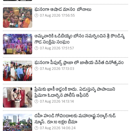
ఘనంగా ఆషాడ మాసం బోనాలు
07 Aug 2026 17:56:55
అమ్మవారికి ఒడిబియ్యం బోనం సమర్పించిన శ్రీ కౌండిన్య
గౌడ సంక్షేమ సంఘం
07 Aug 2026 17:51:57
ఘనంగా పీపుల్స్ ప్లాజా లో జాతీయ చేనేత దినోత్సవం
07 Aug 2026 17:13:03
ప్రేమకు ఖాకీ అడ్డంకి కాదు.. ఏడుస్తున్న పాపాయిని
ప్రేమగా ఓదార్చిన పోలీస్ ఆఫీసర్
07 Aug 2026 14:13:14
దహీ హండి గోవిందాలకు మహారాష్ట్ర సర్కార్ గుడ్
న్యూస్.. రూ.10 లక్షల బీమా
07 Aug 2026 14:06:24