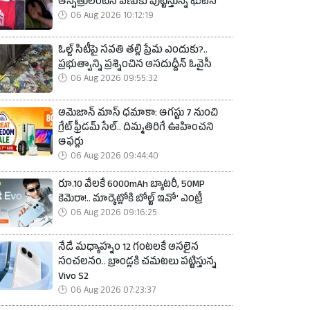
ఆస్పత్రులంటేనే వణుకు పుట్టిస్తున్న ఘటన
06 Aug 2026 10:12:19
ఓల్డ్ సిటీపై సవతి తల్లి ప్రేమ ఎందుకు?..
ప్రభుత్వాన్ని ప్రశ్నించిన అసదుద్దీన్ ఓవైసీ
06 Aug 2026 09:55:32
అమెజాన్ మాస్ ధమాకా: ఆగస్టు 7 నుంచి
గ్రేట్ ఫ్రీడమ్ సేల్.. దిమ్మతిరిగే ఊహించని
ఆఫ‌ర్లు
06 Aug 2026 09:44:40
రూ.10 వేలకే 6000mAh బ్యాటరీ, 50MP
కెమెరా!.. మార్కెట్లోకి బోల్ట్ ఇవో' ఎంట్రీ
06 Aug 2026 09:16:25
నేడే మధ్యాహ్నం 12 గంటలకే అసలైన
సంచలనం.. బ్రాండ్లకి చమటలు పట్టిస్తున్న
Vivo S2
06 Aug 2026 07:23:37