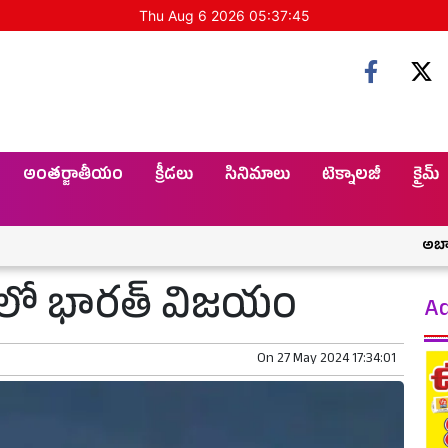
Thu Aug 6 2026 05:37:46
అంతర్జాతీయం
క్రీడలు
సినిమాలు
టెక్నాలజీ
క్రైమ్
అబ్బాయిలూ జాగ
సులో భారత్ విజయం
Ad
On
27 May 2024 17:34:01