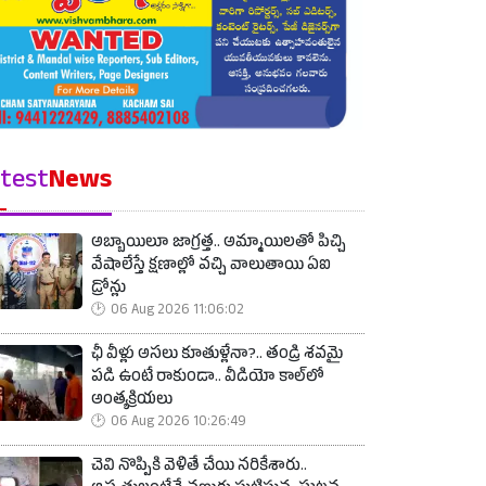
test
News
అబ్బాయిలూ జాగ్రత్త.. అమ్మాయిలతో పిచ్చి
వేషాలేస్తే క్షణాల్లో వచ్చి వాలుతాయి ఏఐ
డ్రోన్లు
06 Aug 2026 11:06:02
ఛీ వీళ్లు అసలు కూతుళ్లేనా?.. తండ్రి శవమై
పడి ఉంటే రాకుండా.. వీడియో కాల్‌లో
అంత్యక్రియలు
06 Aug 2026 10:26:49
చెవి నొప్పికి వెళితే చేయి నరికేశారు..