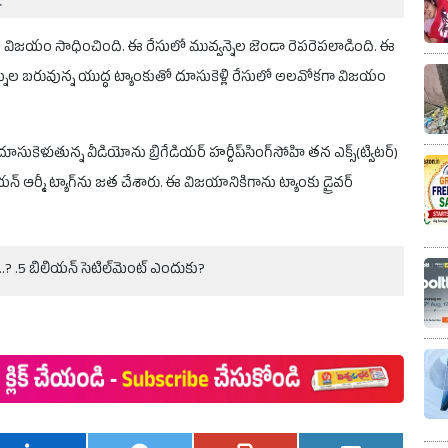
.
న విజయం సాధించింది. ఈ రేసులో మువ్వన్నెల జెండా రెపరెపలాడింది. ఈ
0 టన్నుల బరువున్న యుద్ధ ట్యాంకుతో దూసుకెళ్లి రేసులో అలవోకగా విజయం
ళుతున్న వీడియోను బ్రిగేడియర్ హర్డీప్‌సింగ్‌సోహి తన ఎక్స్(ట్విటర్)
 ఆర్మీ ట్యాగ్‌ను జత చేశారు. ఈ విజయానికిగాను ట్యాంకు డ్రైవర్
లా..? .5 బిలియన్ సెటిల్‌మెంట్ ఎందుకు?