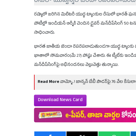
రేసులో మువ్వన్నెల జెండా రెపరెపలాడింది
రష్యాలో జరిగిన మిలిటరీ యుద్ధ ట్యాంకుల రేసులో భారత్ ఘ
పోటీల్లో ఇండియన్ ఆర్మీకి చెందిన డ్రైవర్ మన్‌దీప్‌సింగ్ 5
సాధించారు.
భారత జాతీయ జెండా రెపరెపలాడుతుండగా యుద్ధ ట్యాంకు దూసుకె
ఖాతాలో సోమవారం(మే 27) పోస్టు చేశారు. ఈ ట్వీట్‌కు ఇండియన్
మన్‌దీప్‌సింగ్‌పై అభినందనలు వెల్లువెత్తు తున్నాయి.
Read More
వామ్మో..! జాన్సన్ బేబీ పౌడర్‌పై 76 వేల కేసు
Download News Card