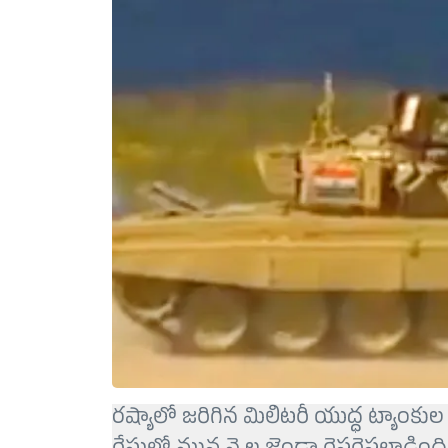
రష్యాలో జరిగిన మిలిటరీ యుద్ధ ట్యాం