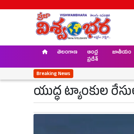
తెలంగాణ
ఆంధ్ర
జాతీయం
ప్రదేశ్
Breaking News
యుద్ధ ట్యాంకుల రే