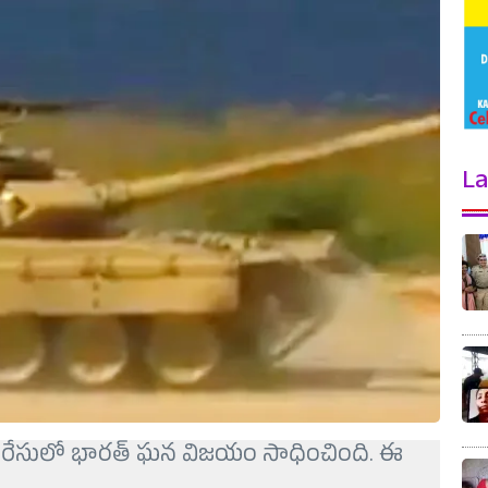
La
కుల రేసులో భారత్ ఘన విజయం సాధించింది. ఈ