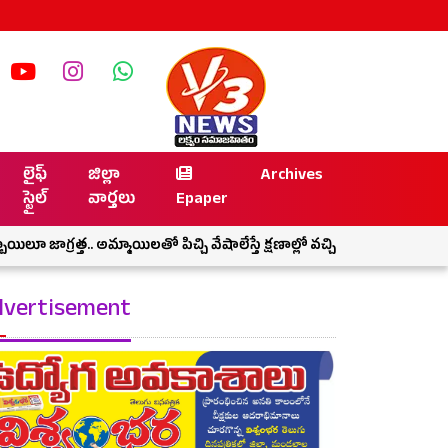
లైఫ్
జిల్లా
Archives
స్టైల్
వార్తలు
Epaper
్రత్త.. అమ్మాయిలతో పిచ్చి వేషాలేస్తే క్షణాల్లో వచ్చి వాలుతాయి ఏఐ డ్రోన్లు
vertisement