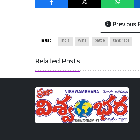
Previous 
Tags:
India
wins
battle
tank race
Related Posts