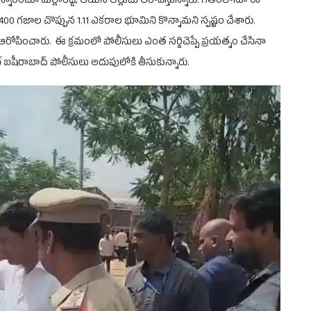
న్నారంటూ మల్లారెడ్డి, ఆయన అల్లుడు ఆరోపిస్తున్నారు. గతంలోనూ ఈ
గజాల చొప్పున 1.11 ఎకరాల భూమిని కొన్నామని స్పష్టం చేశారు.
ే ఆరోపించారు. ఈ క్రమంలో పోలీసులు ఎంత సర్దిచెప్పే ప్రయత్నం చేసినా
ేట్ బషీరాబాద్ పోలీసులు అదుపులోకి తీసుకున్నారు.