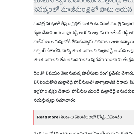
భూమిని కబ్జా చేశారంటూ మల్లారెడ్డి, ఆయ
నేపథ్యంలో మాజీమంత్రితో పాటు ఆయన అల్
సుచిత్ర పరిధిలో తీవ్ర ఉద్రిక్తత నెలకొంది. మాజీ మంత్రి మ
కబ్జా చేశారంటూ మల్లారెడ్డి, ఆయన అల్లుడు రాజశేఖర్ రెడ్డ
పోలీసులు అదుపులోకి తీసుకున్నారు. వివరాలు ఇలా ఉన్నాయి.
ఫెన్సింగ్ వేశారని, దాన్ని తొలగించాలని మల్లారెడ్డి, ఆయన అల్లు
తొలగించాలని తన అనుచరులను పురమాయించారు. ఈ క్రమంల
దీంతో విషయం తెలుసుకున్న పోలీసులు రంగ ప్రవేశం చేశారు. ఘర్ష
వినిపించుకోని మల్లారెడ్డి పోలీసులతో వాగ్వాదానికి దిగారు. క
ఆగ్రహం వ్యక్తం చేశారు. పోలీసుల ముందే మల్లారెడ్డి అనుచరుల
నడుస్తున్నట్లు సమాచారం.
Read More
గుండాల మండలంలో రోడ్డు ప్రమాదం