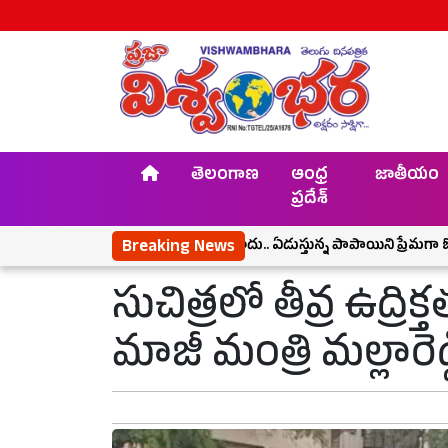
తెలంగాణ
ఆంధ్ర
జాతీయం
ప్రదేశ్
ప్రేమకు ఖాకీ అడ్డంకి కాదు.. ఏడుస్తున్న పాపాయిని ప్రేమగా ఓదార్చిన పోల
Breaking News
సుచిత్రలో తీవ్ర ఉద్ర
మాజీ మంత్రి మల్లారెడ్డ