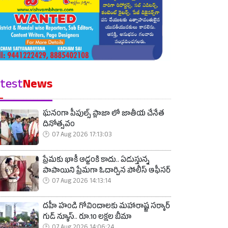
test
News
ఘనంగా పీపుల్స్ ప్లాజా లో జాతీయ చేనేత
దినోత్సవం
07 Aug 2026 17:13:03
ప్రేమకు ఖాకీ అడ్డంకి కాదు.. ఏడుస్తున్న
పాపాయిని ప్రేమగా ఓదార్చిన పోలీస్ ఆఫీసర్
07 Aug 2026 14:13:14
దహీ హండి గోవిందాలకు మహారాష్ట్ర సర్కార్
గుడ్ న్యూస్.. రూ.10 లక్షల బీమా