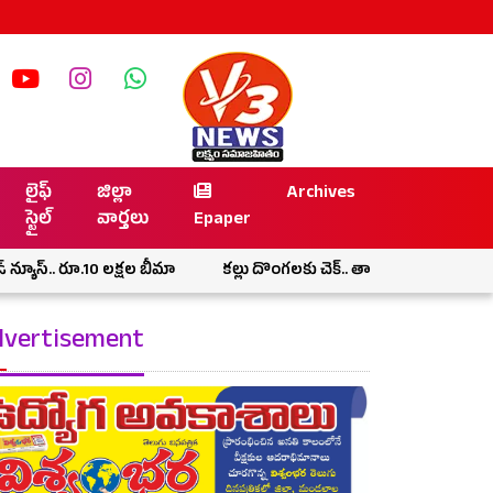
లైఫ్
జిల్లా
Archives
స్టైల్
వార్తలు
Epaper
10 లక్షల బీమా
కల్లు దొంగలకు చెక్.. తాటిచెట్టుకే సీసీ కెమెరా ఏర్పాటు చేసి
vertisement