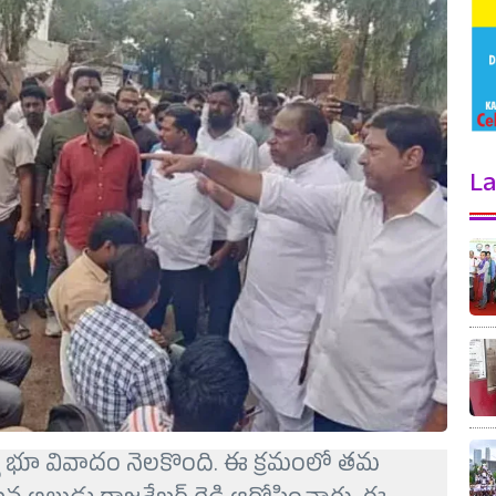
La
మధ్య భూ వివాదం నెలకొంది. ఈ క్రమంలో తమ