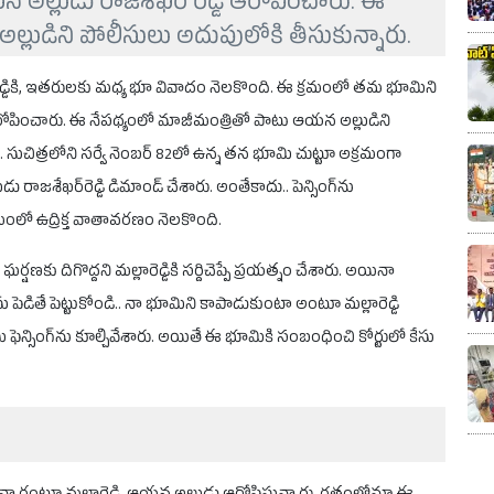
న అల్లుడు రాజశేఖర్ రెడ్డి ఆరోపించారు. ఈ
లుడిని పోలీసులు అదుపులోకి తీసుకున్నారు.
ల్లారెడ్డికి, ఇతరులకు మధ్య భూ వివాదం నెలకొంది. ఈ క్రమంలో తమ భూమిని
ి ఆరోపించారు. ఈ నేపథ్యంలో మాజీమంత్రితో పాటు ఆయన అల్లుడిని
 సుచిత్రలోని సర్వే నెంబర్ 82లో ఉన్న తన భూమి చుట్టూ అక్రమంగా
డు రాజశేఖర్‌రెడ్డి డిమాండ్ చేశారు. అంతేకాదు.. పెన్సింగ్‌ను
ో ఉద్రిక్త వాతావరణం నెలకొంది.
ణకు దిగొద్దని మల్లారెడ్డికి సర్దిచెప్పే ప్రయత్నం చేశారు. అయినా
ేసు పెడితే పెట్టుకోండి.. నా భూమిని కాపాడుకుంటా అంటూ మల్లారెడ్డి
ు ఫెన్సింగ్‌ను కూల్చివేశారు. అయితే ఈ భూమికి సంబంధించి కోర్టులో కేసు