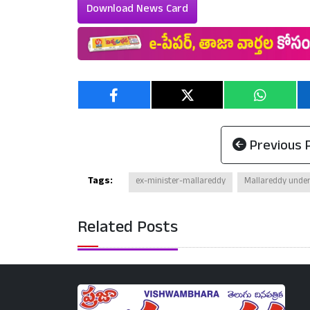
Download News Card
Previous 
Tags:
ex-minister-mallareddy
Mallareddy under
Related Posts