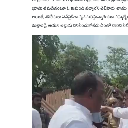
ఈ క్రమంలో కొందరు ఆ భూమిని ఆక్రమించేందుకు ప్రయత్నిస్తు
భూమి తమదేనంటూ ఓ 15మంది వచ్చారని తెలిపారు. తాము 400 
అయితే, పోలీసులు వన్‌సైడ్‌గా వ్యవహరిస్తున్నారంటూ ఎమ్మెల్య
మల్లారెడ్డి, ఆయన అల్లుడు వినిపించుకోలేదు దీంతో వారిని ప