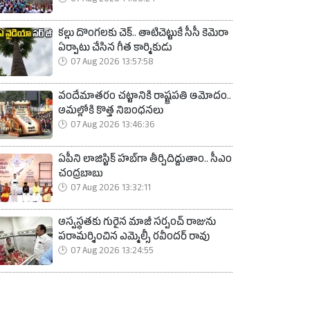
07 Aug 2026 14:06:24
కల్లు దొంగలకు చెక్.. తాటిచెట్టుకే సీసీ కెమెరా
ఏర్పాటు చేసిన గీత కార్మికుడు
07 Aug 2026 13:57:58
వందేమాతరం చట్టానికి రాష్ట్రపతి ఆమోదం..
అమల్లోకి కొత్త నిబంధనలు
07 Aug 2026 13:46:36
ఏపీని లాజిస్టిక్ హబ్‌గా తీర్చిదిద్దుతాం.. సీఎం
చంద్రబాబు
07 Aug 2026 13:32:11
అస్వస్థతకు గురైన మాజీ సర్పంచ్ రాజును
పరామర్శించిన ఎమ్మెల్సీ రవీందర్ రావు
07 Aug 2026 13:24:55