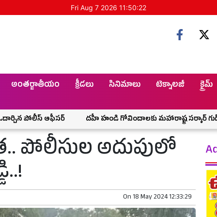
Fri Aug 7 2026 11:50:23
అంతర్జాతీయం
క్రీడలు
సినిమాలు
టెక్నాలజీ
క్రైమ్
ీస్ ఆఫీసర్
దహీ హండి గోవిందాలకు మహారాష్ట్ర సర్కార్ గుడ్ న్యూస్.. రూ.
ిక్తత.. పోలీసుల అదుపులో
Ad
ి..!
On
18 May 2024 12:33:29