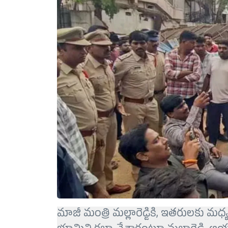
మాజీ మంత్రి మల్లారెడ్డికి, ఇతరులకు 