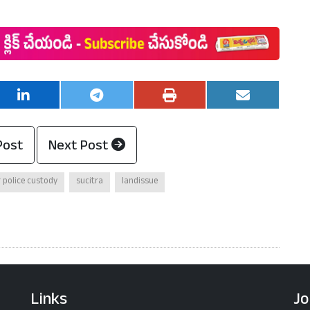
Post
Next Post
 police custody
sucitra
landissue
Links
Jo