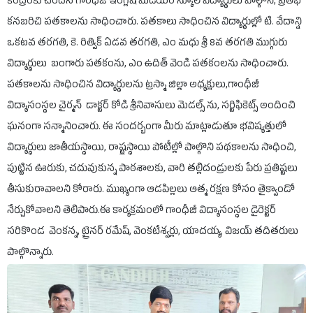
కేంద్రంకు చెందిన గాంధీజీ ఇంగ్లీష్ మీడియం స్కూల్ విద్యార్థులు పాల్గొని, ప్రతిభ
కనబరిచి పతకాలను సాధించారు. పతకాలు సాధించిన విద్యార్థుల్లో టి. వేదాన్షి
ఒకటవ తరగతి, కె. రిత్విక్ ఏడవ తరగతి, ఎం మధు శ్రీ 8వ తరగతి ముగ్గురు
విద్యార్థులు బంగారు పతకంను, ఎం ఉదిత్ వెండి పతకంలను సాధించారు.
పతకాలను సాధించిన విద్యార్థులను ట్రస్మా జిల్లా అధ్యక్షులు,గాంధీజీ
విద్యాసంస్థల చైర్మన్ డాక్టర్ కోడి శ్రీనివాసులు మెడల్స్ ను, సర్టిఫికెట్స్ అందించి
ఘనంగా సన్మానించారు. ఈ సందర్భంగా మీరు మాట్లాడుతూ భవిష్యత్తులో
విద్యార్థులు జాతీయస్థాయి, రాష్ట్రస్థాయి పోటీల్లో పాల్గొని పథకాలను సాధించి,
పుట్టిన ఊరుకు, చదువుకున్న పాఠశాలకు, వారి తల్లిదండ్రులకు పేరు ప్రతిష్టలు
తీసుకురావాలని కోరారు. ముఖ్యంగా ఆడపిల్లలు ఆత్మ రక్షణ కోసం తైక్వాండో
నేర్చుకోవాలని తెలిపారు.ఈ కార్యక్రమంలో గాంధీజీ విద్యాసంస్థల డైరెక్టర్
సరికొండ వెంకన్న, ట్రైనర్ రమేష్, వెంకటేశ్వర్లు, యాదయ్య, విజయ్ తదితరులు
పాల్గొన్నారు.