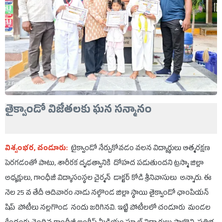
తైక్వాండో విజేతలకు ఘన సన్మానం
విశ్వంభర, చండూరు:
టైక్వాండో నేర్చుకోవడం వలన విద్యార్థులు ఆత్మరక్షణ
పెరగడంతో పాటు, శారీరక దృఢత్వానికి దోహద పడుతుందని ట్రస్మా జిల్లా
అధ్యక్షులు, గాంధీజీ విద్యాసంస్థల చైర్మన్ డాక్టర్ కోడి శ్రీనివాసులు అన్నారు. ఈ
నెల 25 వ తేదీ ఆదివారం నాడు నల్గొండ జిల్లా స్థాయి తైక్వాండో ఛాంపియన్
షిప్ పోటీలు నల్లగొండ నందు జరిగినవి. ఇట్టి పోటీలలో చండూరు మండల