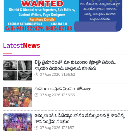
Latest
News
లిఫ్ట్ ప్రమాదంతో మా కుటుంబం కష్టాల్లో పడింది..
న్యాయం చేయండి: బాధితుడి కూతురు
07 Aug 2026 21:56:52
ఘనంగా ఆషాడ మాసం బోనాలు
07 Aug 2026 17:56:55
అమ్మవారికి ఒడిబియ్యం బోనం సమర్పించిన శ్రీ కౌండిన్య
గౌడ సంక్షేమ సంఘం
07 Aug 2026 17:51:57