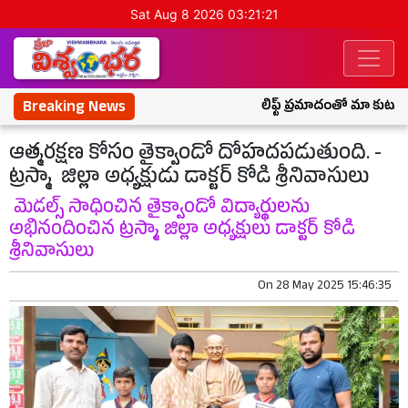
Sat Aug 8 2026 03:21:22
Breaking News
లిఫ్ట్ ప్రమాదంతో మా కుటుంబం
ఆత్మరక్షణ కోసం తైక్వాండో దోహదపడుతుంది. -
ట్రస్మా జిల్లా అధ్యక్షుడు డాక్టర్ కోడి శ్రీనివాసులు
మెడల్స్ సాధించిన తైక్వాండో విద్యార్థులను
అభినందించిన ట్రస్మా జిల్లా అధ్యక్షులు డాక్టర్ కోడి
శ్రీనివాసులు
On
28 May 2025 15:46:35