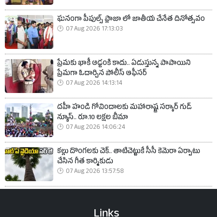
ఘనంగా పీపుల్స్ ప్లాజా లో జాతీయ చేనేత దినోత్సవం
07 Aug 2026 17:13:03
ప్రేమకు ఖాకీ అడ్డంకి కాదు.. ఏడుస్తున్న పాపాయిని
ప్రేమగా ఓదార్చిన పోలీస్ ఆఫీసర్
07 Aug 2026 14:13:14
దహీ హండి గోవిందాలకు మహారాష్ట్ర సర్కార్ గుడ్
న్యూస్.. రూ.10 లక్షల బీమా
07 Aug 2026 14:06:24
కల్లు దొంగలకు చెక్.. తాటిచెట్టుకే సీసీ కెమెరా ఏర్పాటు
చేసిన గీత కార్మికుడు
07 Aug 2026 13:57:58
Links