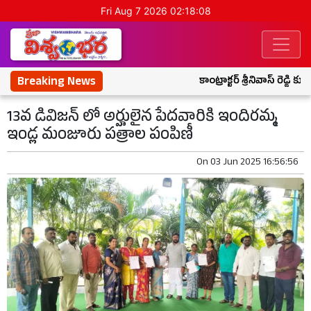
Fri Aug 7 2026 02:18:09
Breaking News
కాంట్రాక్టర్ శ్రీనివాస్ రెడ్డి 
13వ డివిజన్ లో అర్హులైన పేదవారికి ఇందిరమ్మ
ఇండ్ల మంజూరు పత్రాల పంపిణీ
On
03 Jun 2025 16:56:56