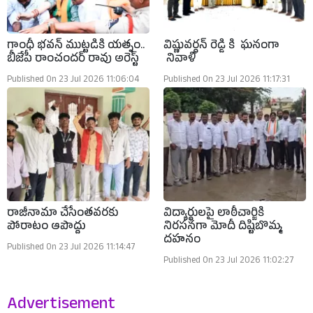
గాంధీ భవన్ ముట్టడికి యత్నం..
విష్ణువర్ధన్ రెడ్డి కి ఘనంగా
బీజేపీ రాంచందర్ రావు అరెస్ట్
నివాళి
Published On 23 Jul 2026 11:06:04
Published On 23 Jul 2026 11:17:31
రాజీనామా చేసేంతవరకు
విద్యార్థులపై లాఠీచార్జికి
పోరాటం ఆపొద్దు
నిరసనగా మోదీ దిష్టిబొమ్మ
దహనం
Published On 23 Jul 2026 11:14:47
Published On 23 Jul 2026 11:02:27
Advertisement