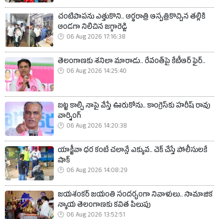
చంటిపాపను ఎత్తుకొని.. అర్ధరాత్రి ఆస్పత్రికొచ్చిన తల్లికి
అండగా నిలిచిన జగ్గారెడ్డి
06 Aug 2026 17:16:38
తెలంగాణకు శనిలా మారాడు.. రేవంత్‌పై కేటీఆర్ ఫైర్..
06 Aug 2026 14:25:40
బట్ట కాల్చి నాపై వేస్తే ఊరుకోను.. కాంగ్రెస్‌కు హరీష్ రావు
వార్నింగ్
06 Aug 2026 14:20:38
యాక్టీవా ధర కంటే చలాన్లే ఎక్కువ.. చెక్ చేస్తే పోలీసులకే
షాక్
06 Aug 2026 14:08:29
జయశంకర్ జయంతి సందర్భంగా నివాళులు.. సామాజిక
న్యాయ తెలంగాణకు కవిత పిలుపు
06 Aug 2026 13:52:51