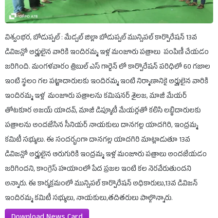
విశ్వంభర, బోడుప్పల్ : మేడ్చల్ జిల్లా బోడుప్పల్ మున్సిపల్ కార్పొరేషన్ 13వ
డివిజన్లో అర్హులైన వారికి ఇందిరమ్మ ఇళ్ల మంజూరు పత్రాలు పంపిణీ చేయడం
జరిగింది. మంగళవారం త్రిబుల్ ఎస్ గార్డెన్ లో కార్పొరేషన్ పరిధిలో 60 గజాల
ఇంటి స్థలం గల పట్టాదారులకు ఇందిరమ్మ ఇంటి నిర్మాణానికై అర్హులైన వారికి
ఇందిరమ్మ ఇళ్ల మంజూరు పత్రాలను కమిషనర్ శైలజ, మాజీ మేయర్
తోటకూర అజయ్ యాదవ్, మాజీ డిప్యూటీ మేయర్లతో కలిసి లబ్ధిదారులకు
పత్రాలను అందజేసిన సీనియర్ నాయకులు దానగల్ల యాదగిరి, ఇంద్రమ్మ
కమిటీ సభ్యులు. ఈ సందర్భంగా దానగల్ల యాదగిరి మాట్లాడుతూ 13వ
డివిజన్లో అర్హులైన ఆరుగురికి ఇంద్రమ్మ ఇళ్ల మంజూరు పత్రాలు అందజేయడం
జరిగిందని, కాంగ్రెస్ హయాంలో పేద ప్రజల ఇంటి కల నెరవేరుతుందని
అన్నారు. ఈ కార్యక్రమంలో మున్సిపల్ కార్పొరేషన్ అధికారులు,13వ డివిజన్
ఇందిరమ్మ కమిటీ సభ్యులు, నాయకులు,తదితరులు పాల్గొన్నారు.