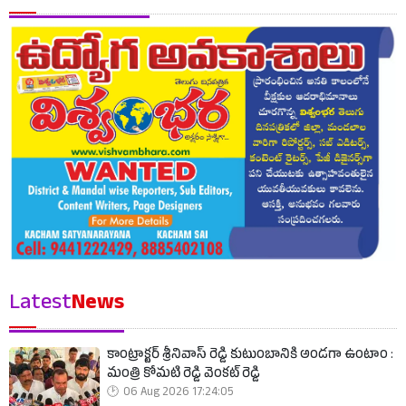
Latest
News
కాంట్రాక్టర్ శ్రీనివాస్ రెడ్డి కుటుంబానికి అండగా ఉంటాం :
మంత్రి కోమటి రెడ్డి వెంకట్ రెడ్డి
06 Aug 2026 17:24:05