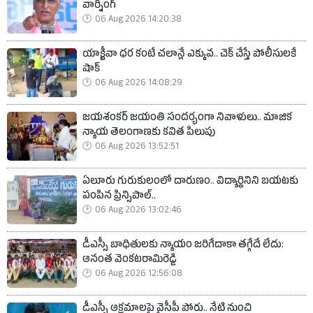
వార్నింగ్
06 Aug 2026 14:20:38
యాక్టీవా ధర కంటే చలాన్లే ఎక్కువ.. చెక్ చేస్తే పోలీసులకే
షాక్
06 Aug 2026 14:08:29
జయశంకర్ జయంతి సందర్భంగా నివాళులు.. మాజిక
న్యాయ తెలంగాణకు కవిత పిలుపు
06 Aug 2026 13:52:51
ఏలూరు గురుకులంలో దారుణం.. విద్యార్థినిని బయటకు
పంపిన ప్రిన్సిపాల్..
06 Aug 2026 13:02:46
డీఎస్సీ బాధితులకు న్యాయం జరిగేదాకా తగ్గేదే లేదు:
అనంత వెంకటరామిరెడ్డి
06 Aug 2026 12:56:08
డీఎస్సీ అక్రమాలపై వైసీపీ పోరు.. నేటి నుంచి