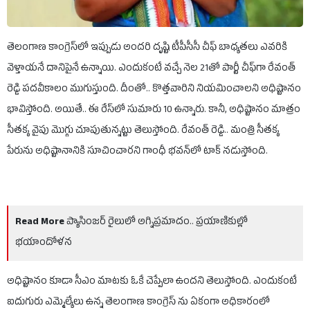
తెలంగాణ కాంగ్రెస్‌లో ఇప్పుడు అందరి దృష్టి టీపీసీసీ చీఫ్ బాధ్యతలు ఎవరికి
వెళ్తాయనే దానిపైనే ఉన్నాయి. ఎందుకంటే వచ్చే నెల 21తో పార్టీ చీఫ్‌గా రేవంత్
రెడ్డి పదవీకాలం ముగుస్తుంది. దీంతో.. కొత్తవారిని నియమించాలని అధిష్టానం
భావిస్తోంది. అయితే.. ఈ రేస్‌లో సుమారు 10 ఉన్నారు. కానీ, అధిష్టానం మాత్రం
సీతక్క వైపు మొగ్గు చూపుతున్నట్టు తెలుస్తోంది. రేవంత్ రెడ్డి.. మంత్రి సీతక్క
పేరును అధిష్టానానికి సూచించారని గాంధీ భవన్‌లో టాక్ నడుస్తోంది.
Read More
ప్యాసింజర్ రైలులో అగ్నిప్రమాదం.. ప్రయాణికుల్లో
భయాందోళన
అధిష్టానం కూడా సీఎం మాటకు ఓకే చెప్పేలా ఉందని తెలుస్తోంది. ఎందుకంటే
ఐదుగురు ఎమ్మెల్యేలు ఉన్న తెలంగాణ కాంగ్రెస్ ను ఏకంగా అధికారంలో