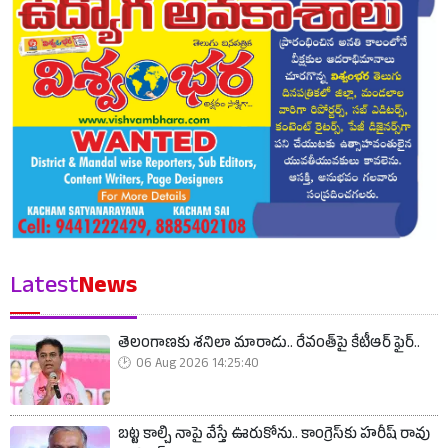
Latest
News
తెలంగాణకు శనిలా మారాడు.. రేవంత్‌పై కేటీఆర్ ఫైర్..
06 Aug 2026 14:25:40
బట్ట కాల్చి నాపై వేస్తే ఊరుకోను.. కాంగ్రెస్‌కు హరీష్ రావు