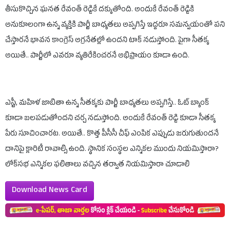
తీసుకొచ్చిన ఘనత రేవంత్ రెడ్డికే దక్కుతోంది. అందుకే రేవంత్ రెడ్డికి
అనుకూలంగా ఉన్న వ్యక్తికి పార్టీ బాధ్యతలు అప్పగిస్తే ఇద్దరూ సమన్వయంతో పని
చేస్తారనే భావన కాంగ్రెస్ అగ్రనేతల్లో ఉందని టాక్ నడుస్తోంది. పైగా సీతక్క
అయితే.. పార్టీలో ఎవరూ వ్యతిరేకించరనే అభిప్రాయం కూడా ఉంది.
ఎస్టీ, మహిళ జాబితా ఉన్న సీతక్కకు పార్టీ బాధ్యతలు అప్పగిస్తే.. ఓట్ బ్యాంక్
కూడా బలపడుతోందని చర్చ నడుస్తోంది. అందుకే రేవంత్ రెడ్డి కూడా సీతక్క
పేరు సూచించారట. అయితే.. కొత్త పీసీసీ చీఫ్ ఎంపిక ఎప్పుడు జరుగుతుందనే
దానిపై క్లారిటీ రావాల్సి ఉంది. స్థానిక సంస్థల ఎన్నికల ముందు నియమిస్తారా?
లోక్‌సభ ఎన్నికల ఫలితాలు వచ్చిన తర్వాత నియమిస్తారా చూడాలి
Download News Card