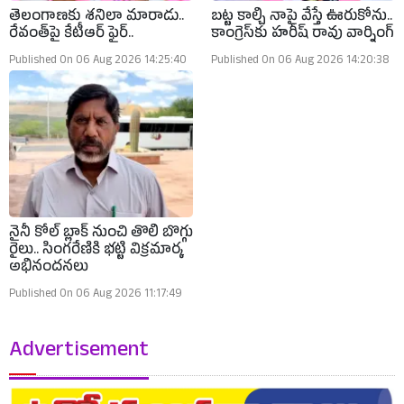
తెలంగాణకు శనిలా మారాడు..
బట్ట కాల్చి నాపై వేస్తే ఊరుకోను..
రేవంత్‌పై కేటీఆర్ ఫైర్..
కాంగ్రెస్‌కు హరీష్ రావు వార్నింగ్
Published On 06 Aug 2026 14:25:40
Published On 06 Aug 2026 14:20:38
నైనీ కోల్ బ్లాక్ నుంచి తొలి బొగ్గు
రైలు.. సింగరేణికి భట్టి విక్రమార్క
అభినందనలు
Published On 06 Aug 2026 11:17:49
Advertisement