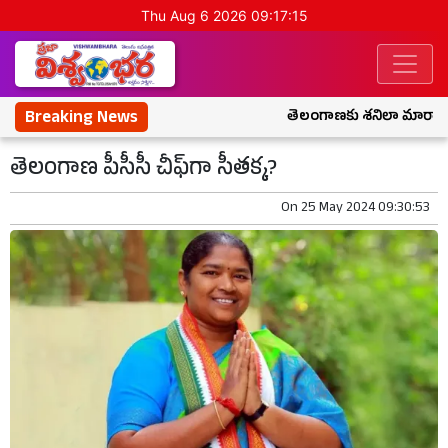
Thu Aug 6 2026 09:17:16
Breaking News
తెలంగాణకు శనిలా మారాడు.. రేవ
తెలంగాణ పీసీసీ చీఫ్‌గా సీతక్క?
On
25 May 2024 09:30:53