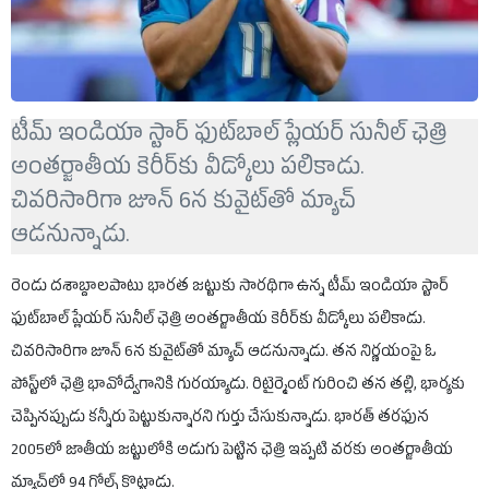
టీమ్ ఇండియా స్టార్ ఫుట్‌బాల్ ప్లేయర్ సునీల్ ఛెత్రి
అంతర్జాతీయ కెరీర్‌కు వీడ్కోలు పలికాడు.
చివరిసారిగా జూన్ 6న కువైట్‌తో మ్యాచ్
ఆడనున్నాడు.
రెండు దశాబ్దాలపాటు భారత జట్టుకు సారథిగా ఉన్న టీమ్ ఇండియా స్టార్
ఫుట్‌బాల్ ప్లేయర్ సునీల్ ఛెత్రి అంతర్జాతీయ కెరీర్‌కు వీడ్కోలు పలికాడు.
చివరిసారిగా జూన్ 6న కువైట్‌తో మ్యాచ్ ఆడనున్నాడు. తన నిర్ణయంపై ఓ
పోస్ట్‌లో ఛెత్రి భావోద్వేగానికి గురయ్యాడు. రిటైర్మెంట్ గురించి తన తల్లి, భార్యకు
చెప్పినప్పుడు కన్నీరు పెట్టుకున్నారని గుర్తు చేసుకున్నాడు. భారత్ తరఫున
2005లో జాతీయ జట్టులోకి అడుగు పెట్టిన ఛెత్రి ఇప్పటి వరకు అంతర్జాతీయ
మ్యాచ్‌లో 94 గోల్స్ కొట్టాడు.