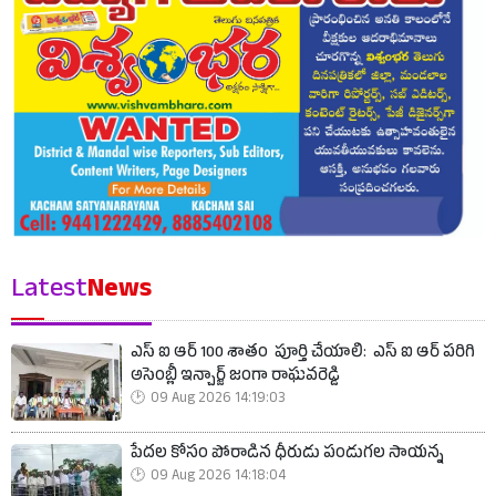
Latest
News
ఎస్ ఐ ఆర్ 100 శాతం పూర్తి చేయాలి: ఎస్ ఐ ఆర్ పరిగి
అసెంబ్లీ ఇన్చార్జ్ జంగా రాఘవరెడ్డి
09 Aug 2026 14:19:03
పేదల కోసం పోరాడిన ధీరుడు పండుగల సాయన్న
09 Aug 2026 14:18:04