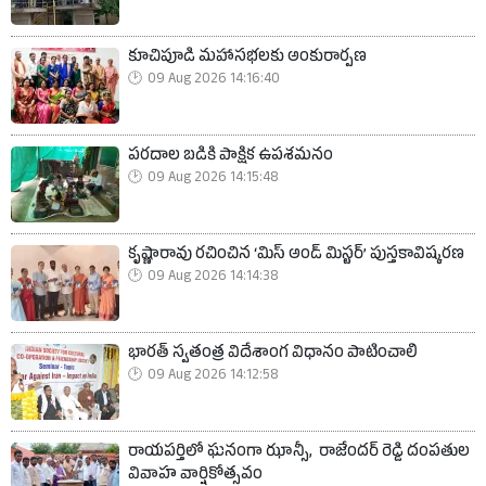
కూచిపూడి మహాసభలకు అంకురార్పణ
09 Aug 2026 14:16:40
పరదాల బడికి పాక్షిక ఉపశమనం
09 Aug 2026 14:15:48
కృష్ణారావు రచించిన ‘మిస్ అండ్ మిస్టర్’ పుస్తకావిష్కరణ
09 Aug 2026 14:14:38
భారత్ స్వతంత్ర విదేశాంగ విధానం పాటించాలి
09 Aug 2026 14:12:58
రాయపర్తిలో ఘనంగా ఝాన్సీ, రాజేందర్ రెడ్డి దంపతుల
వివాహ వార్షికోత్సవం