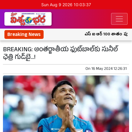
Sun Aug 9 2026 10:03:38
Breaking News
ఎస్ ఐ ఆర్ 100 శాతం పూర్తి చే
BREAKING: అంతర్జాతీయ ఫుట్‌బాల్‌కు సునీల్‌
ఛెత్రి గుడ్‌బై...!
On
16 May 2024 12:26:31