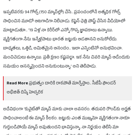
ఇప్పటివరకు 94 గోల్స్‌ (150 మ్యాచ్‌ల్లో) చేసి.. ప్రపంచంలోనే అత్యధిక గోల్స్‌
సాధించిన మూడో ఆటగాడిగా నిలిచాడు. కెప్టెన్ ఛెత్రి పోస్ట్ చేసిన వీడియోలో
మాట్లాడుతూ.. ‘19 ఏళ్ల నా కెరీర్‌లో ఎన్నో గొప్ప జ్ఞాపకాలు ఉన్నాయి.
వ్యక్తిగతంగా నేను ఇన్నేళ్లపాటు భారత జట్టుకు ఆడతానని అనుకోలేదు.
బాధ్యతలు, ఒత్తిడి, అమితమైన ఆనందం.. ఇలా ఎన్నింటినో అనుభవించా.
మంచిచెడులు ఉన్నాయి. ప్రతీ క్షణం కష్టపడ్డా. ఇక నేను చివరి మ్యాచ్ ఆడేందుకు
సమయం ఆసన్నమైందని అనుకుంటున్నా.’ అని తెలిపాడు.
Read More
ప్రభుత్వం దారికి రాకపోతే మార్చేస్తాం.. సీజేపీ ఫౌండర్
అభిజిత్ దిప్కే హెచ్చరిక
అదేవిధంగా ‘కువైట్‌తో మ్యాచ్ మాకు చాలా అవసరం. తదుపరి రౌండ్‌కు అర్హత
సాధించాలంటే ఈ మ్యాచ్ కీలకం. జట్టుకు ఎంత ముఖ్యమో వ్యక్తిగతంగా నాకూ
గుర్తుండిపోయే మ్యాచ్ అవుతుందని భావిస్తున్నా. నా నిర్ణయం తెలిసి మా