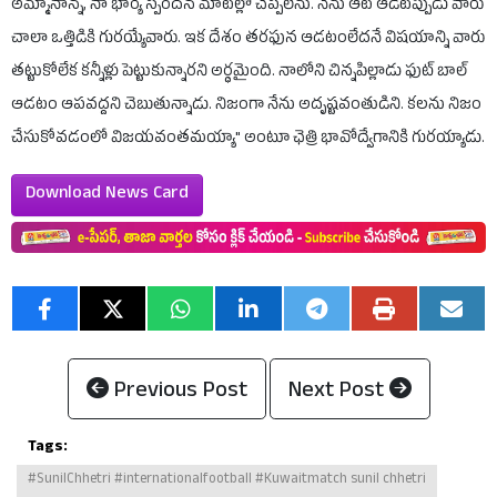
అమ్మానాన్న, నా భార్య స్పందన మాటల్లో చెప్పలేను. నేను ఆట ఆడేటప్పుడు వారు
చాలా ఒత్తిడికి గురయ్యేవారు. ఇక దేశం తరఫున ఆడటంలేదనే విషయాన్ని వారు
తట్టుకోలేక కన్నీళ్లు పెట్టుకున్నారని అర్థమైంది. నాలోని చిన్నపిల్లాడు ఫుట్ బాల్
ఆడటం ఆపవద్దని చెబుతున్నాడు. నిజంగా నేను అదృష్టవంతుడిని. కలను నిజం
చేసుకోవడంలో విజయవంతమయ్యా" అంటూ ఛెత్రి భావోద్వేగానికి గురయ్యాడు.
Download News Card
Previous Post
Next Post
Tags:
#SunilChhetri #internationalfootball #Kuwaitmatch sunil chhetri